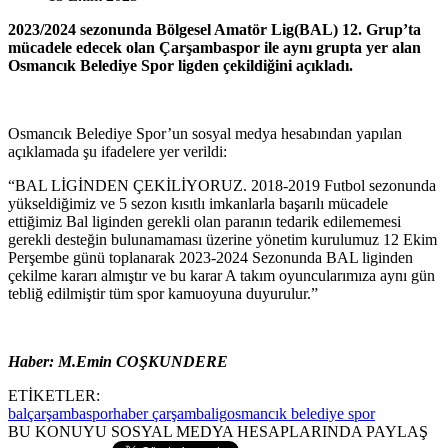
2023/2024 sezonunda Bölgesel Amatör Lig(BAL) 12. Grup’ta
mücadele edecek olan Çarşambaspor ile aynı grupta yer alan
Osmancık Belediye Spor ligden çekildiğini açıkladı.
Osmancık Belediye Spor’un sosyal medya hesabından yapılan
açıklamada şu ifadelere yer verildi:
“BAL LİGİNDEN ÇEKİLİYORUZ. 2018-2019 Futbol sezonunda
yükseldiğimiz ve 5 sezon kısıtlı imkanlarla başarılı mücadele
ettiğimiz Bal liginden gerekli olan paranın tedarik edilememesi
gerekli desteğin bulunamaması üzerine yönetim kurulumuz 12 Ekim
Perşembe günü toplanarak 2023-2024 Sezonunda BAL liginden
çekilme kararı almıştır ve bu karar A takım oyuncularımıza aynı gün
tebliğ edilmiştir tüm spor kamuoyuna duyurulur.”
Haber: M.Emin COŞKUNDERE
ETİKETLER:
bal
çarşambaspor
haber çarşamba
lig
osmancık belediye spor
BU KONUYU SOSYAL MEDYA HESAPLARINDA PAYLAŞ