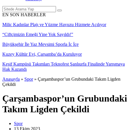
EN SON HABERLER
Miliç Kadınlar Plajı ve Yüzme Havuzu Hizmete Açılıyor
“Çiftçimizin Emeği Yine Yok Sayıldı!”
Büyükşehir İle Yaz Mevsimi Sporla İç İçe
Kuzey Kültür Evi, Çarşamba’da Kuruluyor
Keşif Kampüsü Takımları Teknofest Şanlıurfa Finalinde Yarışmaya
Hak Kazandı
Anasayfa
»
Spor
»
Çarşambaspor’un Grubundaki Takım Ligden
Çekildi
Çarşambaspor’un Grubundaki
Takım Ligden Çekildi
Spor
13 Ekim
2023