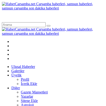
Ulusal Haberler
Galeriler
Üyelik
Profil
İçerik Ekle
Diğer
Gazete Manşetleri
Yazarlar
Sitene Ekle
Astroloji