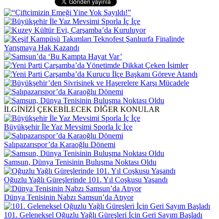
İLGİNİZİ ÇEKEBİLECEK DİĞER KONULAR
Büyükşehir İle Yaz Mevsimi Sporla İç İçe
Salıpazarıspor’da Karaoğlu Dönemi
Samsun, Dünya Tenisinin Buluşma Noktası Oldu
Oğuzlu Yağlı Güreşlerinde 101. Yıl Coşkusu Yaşandı
Dünya Tenisinin Nabzı Samsun’da Atıyor
101. Geleneksel Oğuzlu Yağlı Güreşleri İçin Geri Sayım Başladı