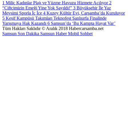
1
Miliç Kadınlar Plajı ve Yüzme Havuzu Hizmete Açılıyor
2
“Çiftçimizin Emeği Yine Yok Sayıldı!”
3
Büyükşehir İle Yaz
Mevsimi Sporla İç İçe
4
Kuzey Kültür Evi, Çarşamba’da Kuruluyor
5
Keşif Kampüsü Takımları Teknofest Şanlıurfa Finalinde
Yarışmaya Hak Kazandı
6
Samsun’da ‘Bu Kampta Hayat Var’
Tüm Hakları Saklıdır © Aralık 2018 Habercarsamba.net
Samsun Son Dakika
Samsun Haber
Mobil Sohbet