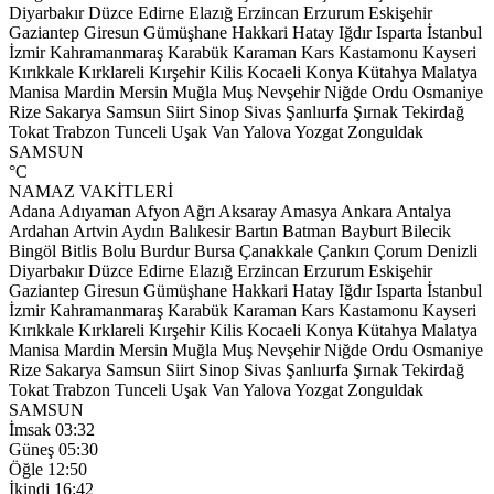
Diyarbakır
Düzce
Edirne
Elazığ
Erzincan
Erzurum
Eskişehir
Gaziantep
Giresun
Gümüşhane
Hakkari
Hatay
Iğdır
Isparta
İstanbul
İzmir
Kahramanmaraş
Karabük
Karaman
Kars
Kastamonu
Kayseri
Kırıkkale
Kırklareli
Kırşehir
Kilis
Kocaeli
Konya
Kütahya
Malatya
Manisa
Mardin
Mersin
Muğla
Muş
Nevşehir
Niğde
Ordu
Osmaniye
Rize
Sakarya
Samsun
Siirt
Sinop
Sivas
Şanlıurfa
Şırnak
Tekirdağ
Tokat
Trabzon
Tunceli
Uşak
Van
Yalova
Yozgat
Zonguldak
SAMSUN
°C
NAMAZ VAKİTLERİ
Adana
Adıyaman
Afyon
Ağrı
Aksaray
Amasya
Ankara
Antalya
Ardahan
Artvin
Aydın
Balıkesir
Bartın
Batman
Bayburt
Bilecik
Bingöl
Bitlis
Bolu
Burdur
Bursa
Çanakkale
Çankırı
Çorum
Denizli
Diyarbakır
Düzce
Edirne
Elazığ
Erzincan
Erzurum
Eskişehir
Gaziantep
Giresun
Gümüşhane
Hakkari
Hatay
Iğdır
Isparta
İstanbul
İzmir
Kahramanmaraş
Karabük
Karaman
Kars
Kastamonu
Kayseri
Kırıkkale
Kırklareli
Kırşehir
Kilis
Kocaeli
Konya
Kütahya
Malatya
Manisa
Mardin
Mersin
Muğla
Muş
Nevşehir
Niğde
Ordu
Osmaniye
Rize
Sakarya
Samsun
Siirt
Sinop
Sivas
Şanlıurfa
Şırnak
Tekirdağ
Tokat
Trabzon
Tunceli
Uşak
Van
Yalova
Yozgat
Zonguldak
SAMSUN
İmsak
03:32
Güneş
05:30
Öğle
12:50
İkindi
16:42