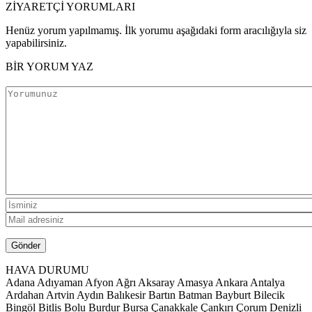
ZİYARETÇİ YORUMLARI
Henüz yorum yapılmamış. İlk yorumu aşağıdaki form aracılığıyla siz
yapabilirsiniz.
BİR YORUM YAZ
HAVA DURUMU
Adana
Adıyaman
Afyon
Ağrı
Aksaray
Amasya
Ankara
Antalya
Ardahan
Artvin
Aydın
Balıkesir
Bartın
Batman
Bayburt
Bilecik
Bingöl
Bitlis
Bolu
Burdur
Bursa
Çanakkale
Çankırı
Çorum
Denizli