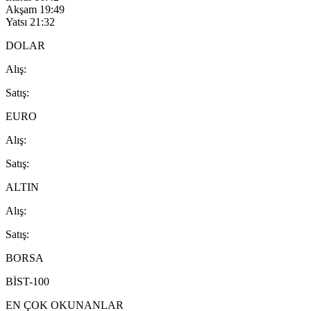
Akşam
19:49
Yatsı
21:32
DOLAR
A
lış
:
S
atış
:
EURO
A
lış
:
S
atış
:
ALTIN
A
lış
:
S
atış
:
BORSA
BİST-100
EN ÇOK OKUNANLAR