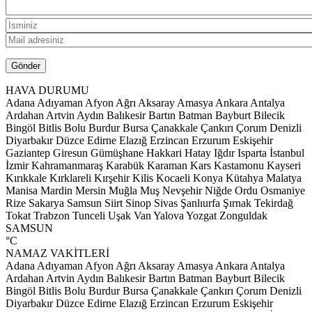
HAVA DURUMU
Adana
Adıyaman
Afyon
Ağrı
Aksaray
Amasya
Ankara
Antalya
Ardahan
Artvin
Aydın
Balıkesir
Bartın
Batman
Bayburt
Bilecik
Bingöl
Bitlis
Bolu
Burdur
Bursa
Çanakkale
Çankırı
Çorum
Denizli
Diyarbakır
Düzce
Edirne
Elazığ
Erzincan
Erzurum
Eskişehir
Gaziantep
Giresun
Gümüşhane
Hakkari
Hatay
Iğdır
Isparta
İstanbul
İzmir
Kahramanmaraş
Karabük
Karaman
Kars
Kastamonu
Kayseri
Kırıkkale
Kırklareli
Kırşehir
Kilis
Kocaeli
Konya
Kütahya
Malatya
Manisa
Mardin
Mersin
Muğla
Muş
Nevşehir
Niğde
Ordu
Osmaniye
Rize
Sakarya
Samsun
Siirt
Sinop
Sivas
Şanlıurfa
Şırnak
Tekirdağ
Tokat
Trabzon
Tunceli
Uşak
Van
Yalova
Yozgat
Zonguldak
SAMSUN
°C
NAMAZ VAKİTLERİ
Adana
Adıyaman
Afyon
Ağrı
Aksaray
Amasya
Ankara
Antalya
Ardahan
Artvin
Aydın
Balıkesir
Bartın
Batman
Bayburt
Bilecik
Bingöl
Bitlis
Bolu
Burdur
Bursa
Çanakkale
Çankırı
Çorum
Denizli
Diyarbakır
Düzce
Edirne
Elazığ
Erzincan
Erzurum
Eskişehir