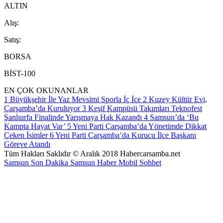
ALTIN
A
lış
:
S
atış
:
BORSA
BİST-100
EN ÇOK OKUNANLAR
1
Büyükşehir İle Yaz Mevsimi Sporla İç İçe
2
Kuzey Kültür Evi,
Çarşamba’da Kuruluyor
3
Keşif Kampüsü Takımları Teknofest
Şanlıurfa Finalinde Yarışmaya Hak Kazandı
4
Samsun’da ‘Bu
Kampta Hayat Var’
5
Yeni Parti Çarşamba’da Yönetimde Dikkat
Çeken İsimler
6
Yeni Parti Çarşamba’da Kurucu İlçe Başkanı
Göreve Atandı
Tüm Hakları Saklıdır © Aralık 2018 Habercarsamba.net
Samsun Son Dakika
Samsun Haber
Mobil Sohbet