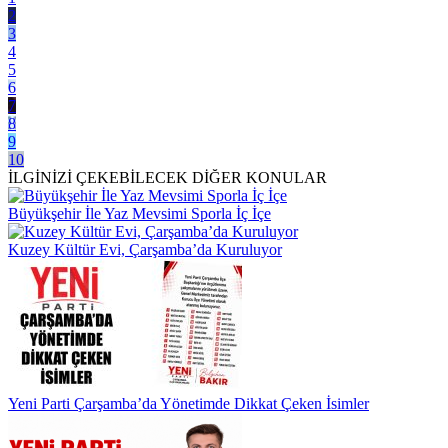
2
3
4
5
6
7
8
9
10
İLGİNİZİ ÇEKEBİLECEK DİĞER KONULAR
Büyükşehir İle Yaz Mevsimi Sporla İç İçe
Kuzey Kültür Evi, Çarşamba’da Kuruluyor
Yeni Parti Çarşamba’da Yönetimde Dikkat Çeken İsimler