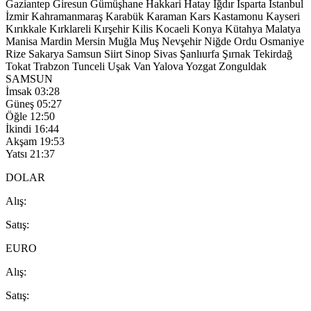
Gaziantep
Giresun
Gümüşhane
Hakkari
Hatay
Iğdır
Isparta
İstanbul
İzmir
Kahramanmaraş
Karabük
Karaman
Kars
Kastamonu
Kayseri
Kırıkkale
Kırklareli
Kırşehir
Kilis
Kocaeli
Konya
Kütahya
Malatya
Manisa
Mardin
Mersin
Muğla
Muş
Nevşehir
Niğde
Ordu
Osmaniye
Rize
Sakarya
Samsun
Siirt
Sinop
Sivas
Şanlıurfa
Şırnak
Tekirdağ
Tokat
Trabzon
Tunceli
Uşak
Van
Yalova
Yozgat
Zonguldak
SAMSUN
İmsak
03:28
Güneş
05:27
Öğle
12:50
İkindi
16:44
Akşam
19:53
Yatsı
21:37
DOLAR
A
lış
:
S
atış
:
EURO
A
lış
:
S
atış
: