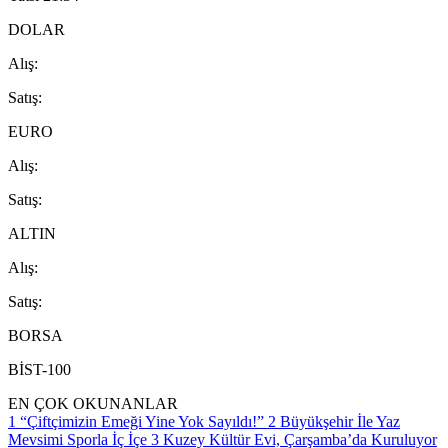
DOLAR
A
lış
:
S
atış
:
EURO
A
lış
:
S
atış
:
ALTIN
A
lış
:
S
atış
:
BORSA
BİST-100
EN ÇOK OKUNANLAR
1
“Çiftçimizin Emeği Yine Yok Sayıldı!”
2
Büyükşehir İle Yaz
Mevsimi Sporla İç İçe
3
Kuzey Kültür Evi, Çarşamba’da Kuruluyor