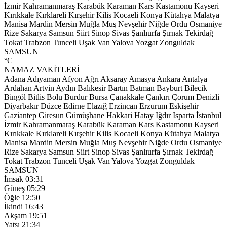
İzmir
Kahramanmaraş
Karabük
Karaman
Kars
Kastamonu
Kayseri
Kırıkkale
Kırklareli
Kırşehir
Kilis
Kocaeli
Konya
Kütahya
Malatya
Manisa
Mardin
Mersin
Muğla
Muş
Nevşehir
Niğde
Ordu
Osmaniye
Rize
Sakarya
Samsun
Siirt
Sinop
Sivas
Şanlıurfa
Şırnak
Tekirdağ
Tokat
Trabzon
Tunceli
Uşak
Van
Yalova
Yozgat
Zonguldak
SAMSUN
°C
NAMAZ VAKİTLERİ
Adana
Adıyaman
Afyon
Ağrı
Aksaray
Amasya
Ankara
Antalya
Ardahan
Artvin
Aydın
Balıkesir
Bartın
Batman
Bayburt
Bilecik
Bingöl
Bitlis
Bolu
Burdur
Bursa
Çanakkale
Çankırı
Çorum
Denizli
Diyarbakır
Düzce
Edirne
Elazığ
Erzincan
Erzurum
Eskişehir
Gaziantep
Giresun
Gümüşhane
Hakkari
Hatay
Iğdır
Isparta
İstanbul
İzmir
Kahramanmaraş
Karabük
Karaman
Kars
Kastamonu
Kayseri
Kırıkkale
Kırklareli
Kırşehir
Kilis
Kocaeli
Konya
Kütahya
Malatya
Manisa
Mardin
Mersin
Muğla
Muş
Nevşehir
Niğde
Ordu
Osmaniye
Rize
Sakarya
Samsun
Siirt
Sinop
Sivas
Şanlıurfa
Şırnak
Tekirdağ
Tokat
Trabzon
Tunceli
Uşak
Van
Yalova
Yozgat
Zonguldak
SAMSUN
İmsak
03:31
Güneş
05:29
Öğle
12:50
İkindi
16:43
Akşam
19:51
Yatsı
21:34