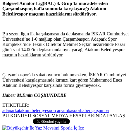
Bölgesel Amatör Lig(BAL) 4. Grup’ta mücadele eden
Çarşambaspor, hafta sonunda karşılaşacağı Atakum
Belediyespor maçının hazırlıklarını sürdürüyor.
Bu sezon ligin ilk karşılaşmasında deplasmanda İSKAR Cumhuriyet
Üniversitesi’ne 1-0 mağlup olan Çarşambaspor, Adapark Spor
Kompleksi’nde Teknik Direktör Mehmet Seçkin nezaretinde Pazar
günü saat 14.00’te deplasmanda oynayacağı Atakum Belediyespor
maçının hazırlıklarını sürdürüyor.
Çarşambaspor’da sakat oyuncu bulunmazken, İSKAR Cumhuriyet
Üniversitesi karşılaşmasında kırmızı kart gören Muhammed Enes
Atakum Belediyespor karşısında forma giyemeyecek.
Haber: M.Emin COŞKUNDERE
ETİKETLER:
adapark
atakum belediyespor
çarşambaspor
haber çarşamba
BU KONUYU SOSYAL MEDYA HESAPLARINDA PAYLAŞ