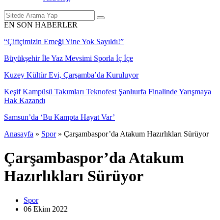
EN SON HABERLER
“Çiftçimizin Emeği Yine Yok Sayıldı!”
Büyükşehir İle Yaz Mevsimi Sporla İç İçe
Kuzey Kültür Evi, Çarşamba’da Kuruluyor
Keşif Kampüsü Takımları Teknofest Şanlıurfa Finalinde Yarışmaya
Hak Kazandı
Samsun’da ‘Bu Kampta Hayat Var’
Anasayfa
»
Spor
»
Çarşambaspor’da Atakum Hazırlıkları Sürüyor
Çarşambaspor’da Atakum
Hazırlıkları Sürüyor
Spor
06 Ekim
2022