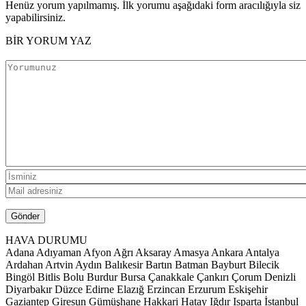
Henüz yorum yapılmamış. İlk yorumu aşağıdaki form aracılığıyla siz
yapabilirsiniz.
BİR YORUM YAZ
HAVA DURUMU
Adana
Adıyaman
Afyon
Ağrı
Aksaray
Amasya
Ankara
Antalya
Ardahan
Artvin
Aydın
Balıkesir
Bartın
Batman
Bayburt
Bilecik
Bingöl
Bitlis
Bolu
Burdur
Bursa
Çanakkale
Çankırı
Çorum
Denizli
Diyarbakır
Düzce
Edirne
Elazığ
Erzincan
Erzurum
Eskişehir
Gaziantep
Giresun
Gümüşhane
Hakkari
Hatay
Iğdır
Isparta
İstanbul