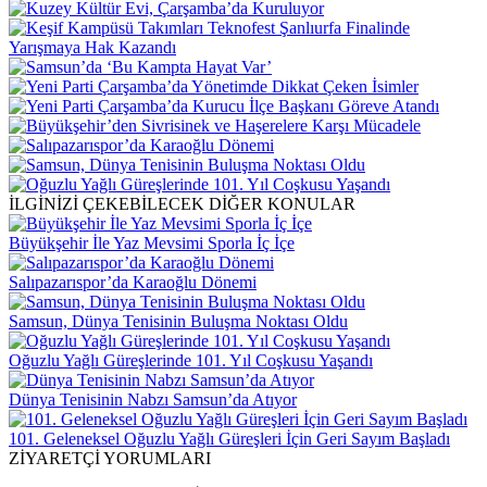
İLGİNİZİ ÇEKEBİLECEK DİĞER KONULAR
Büyükşehir İle Yaz Mevsimi Sporla İç İçe
Salıpazarıspor’da Karaoğlu Dönemi
Samsun, Dünya Tenisinin Buluşma Noktası Oldu
Oğuzlu Yağlı Güreşlerinde 101. Yıl Coşkusu Yaşandı
Dünya Tenisinin Nabzı Samsun’da Atıyor
101. Geleneksel Oğuzlu Yağlı Güreşleri İçin Geri Sayım Başladı
ZİYARETÇİ YORUMLARI