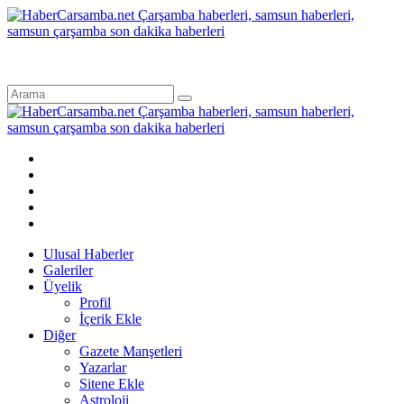
Ulusal Haberler
Galeriler
Üyelik
Profil
İçerik Ekle
Diğer
Gazete Manşetleri
Yazarlar
Sitene Ekle
Astroloji