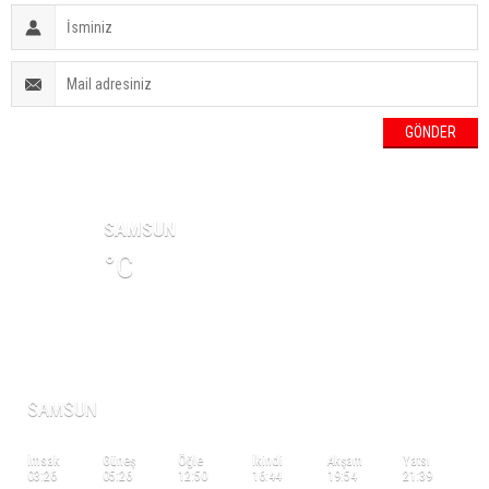
HAVA DURUMU
SAMSUN
°C
NAMAZ VAKİTLERİ
SAMSUN
İmsak
Güneş
Öğle
İkindi
Akşam
Yatsı
03:26
05:26
12:50
16:44
19:54
21:39