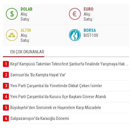
DOLAR
EURO
A
lış
:
A
lış
:
S
atış
:
S
atış
:
ALTIN
BORSA
A
lış
:
BİST-100
S
atış
:
EN ÇOK OKUNANLAR
1
Keşif Kampüsü Takımları Teknofest Şanlıurfa Finalinde Yarışmaya Hak Kazandı
2
Samsun’da ‘Bu Kampta Hayat Var’
3
Yeni Parti Çarşamba’da Yönetimde Dikkat Çeken İsimler
4
Yeni Parti Çarşamba’da Kurucu İlçe Başkanı Göreve Atandı
5
Büyükşehir’den Sivrisinek ve Haşerelere Karşı Mücadele
6
Salıpazarıspor’da Karaoğlu Dönemi