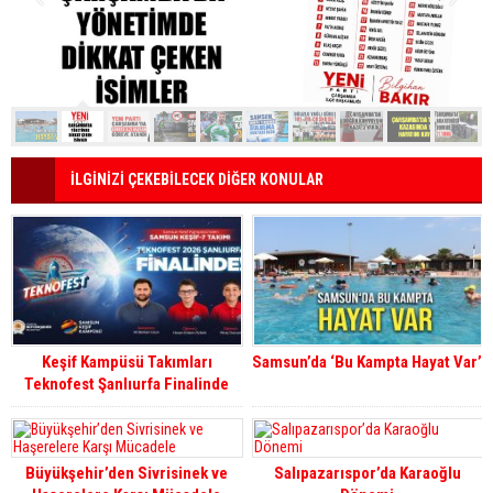
İLGİNİZİ ÇEKEBİLECEK DİĞER KONULAR
Keşif Kampüsü Takımları
Samsun’da ‘Bu Kampta Hayat Var’
Teknofest Şanlıurfa Finalinde
Yarışmaya Hak Kazandı
Büyükşehir’den Sivrisinek ve
Salıpazarıspor’da Karaoğlu