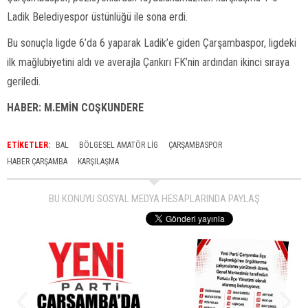
Ladik Belediyespor üstünlüğü ile sona erdi.
Bu sonuçla ligde 6’da 6 yaparak Ladik’e giden Çarşambaspor, ligdeki
ilk mağlubiyetini aldı ve averajla Çankırı FK’nin ardından ikinci sıraya
geriledi.
HABER: M.EMİN COŞKUNDERE
ETİKETLER:
BAL
BÖLGESEL AMATÖR LIG
ÇARŞAMBASPOR
HABER ÇARŞAMBA
KARŞILAŞMA
BU KONUYU SOSYAL MEDYA HESAPLARINDA PAYLAŞ