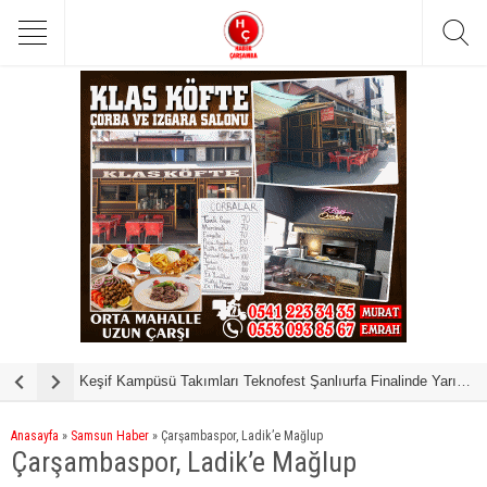
Keşif Kampüsü Takımları Teknofest Şanlıurfa Finalinde Yarışmaya Hak Kazandı
Samsun’da ‘Bu Kampta Hayat Var’
Anasayfa
»
Samsun Haber
»
Çarşambaspor, Ladik’e Mağlup
Çarşambaspor, Ladik’e Mağlup