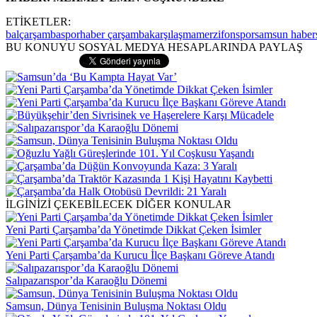
ETİKETLER:
bal
çarşambaspor
haber çarşamba
karşılaşma
merzifonspor
samsun haber
BU KONUYU SOSYAL MEDYA HESAPLARINDA PAYLAŞ
İLGİNİZİ ÇEKEBİLECEK DİĞER KONULAR
Yeni Parti Çarşamba’da Yönetimde Dikkat Çeken İsimler
Yeni Parti Çarşamba’da Kurucu İlçe Başkanı Göreve Atandı
Salıpazarıspor’da Karaoğlu Dönemi
Samsun, Dünya Tenisinin Buluşma Noktası Oldu