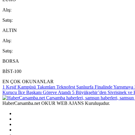
A
lış
:
S
atış
:
ALTIN
A
lış
:
S
atış
:
BORSA
BİST-100
EN ÇOK OKUNANLAR
1
Keşif Kampüsü Takımları Teknofest Şanlıurfa Finalinde Yarışmay
Kurucu İlçe Başkanı Göreve Atandı
5
Büyükşehir’den Sivrisinek ve 
HaberCarsamba.net OKUR WEB AJANS Kuruluşudur.