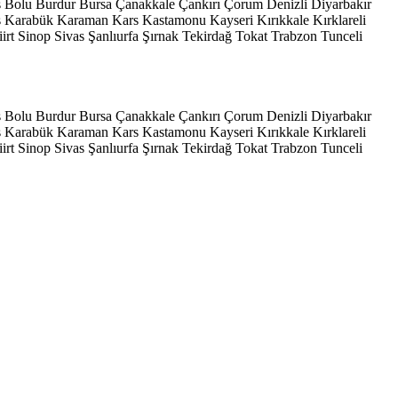
s
Bolu
Burdur
Bursa
Çanakkale
Çankırı
Çorum
Denizli
Diyarbakır
ş
Karabük
Karaman
Kars
Kastamonu
Kayseri
Kırıkkale
Kırklareli
iirt
Sinop
Sivas
Şanlıurfa
Şırnak
Tekirdağ
Tokat
Trabzon
Tunceli
s
Bolu
Burdur
Bursa
Çanakkale
Çankırı
Çorum
Denizli
Diyarbakır
ş
Karabük
Karaman
Kars
Kastamonu
Kayseri
Kırıkkale
Kırklareli
iirt
Sinop
Sivas
Şanlıurfa
Şırnak
Tekirdağ
Tokat
Trabzon
Tunceli