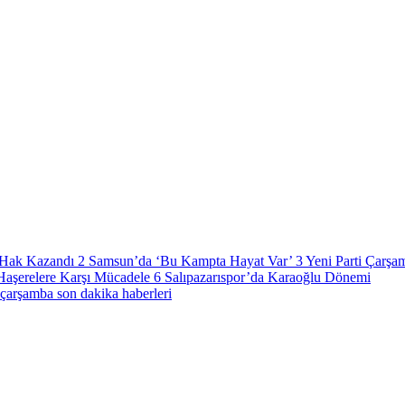
a Hak Kazandı
2
Samsun’da ‘Bu Kampta Hayat Var’
3
Yeni Parti Çarşa
Haşerelere Karşı Mücadele
6
Salıpazarıspor’da Karaoğlu Dönemi