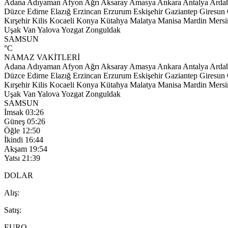
Adana
Adıyaman
Afyon
Ağrı
Aksaray
Amasya
Ankara
Antalya
Arda
Düzce
Edirne
Elazığ
Erzincan
Erzurum
Eskişehir
Gaziantep
Giresun
Kırşehir
Kilis
Kocaeli
Konya
Kütahya
Malatya
Manisa
Mardin
Mersi
Uşak
Van
Yalova
Yozgat
Zonguldak
SAMSUN
°C
NAMAZ VAKİTLERİ
Adana
Adıyaman
Afyon
Ağrı
Aksaray
Amasya
Ankara
Antalya
Arda
Düzce
Edirne
Elazığ
Erzincan
Erzurum
Eskişehir
Gaziantep
Giresun
Kırşehir
Kilis
Kocaeli
Konya
Kütahya
Malatya
Manisa
Mardin
Mersi
Uşak
Van
Yalova
Yozgat
Zonguldak
SAMSUN
İmsak
03:26
Güneş
05:26
Öğle
12:50
İkindi
16:44
Akşam
19:54
Yatsı
21:39
DOLAR
A
lış
:
S
atış
:
EURO