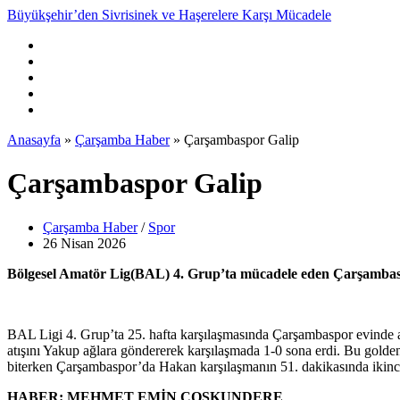
Büyükşehir’den Sivrisinek ve Haşerelere Karşı Mücadele
Anasayfa
»
Çarşamba Haber
»
Çarşambaspor Galip
Çarşambaspor Galip
Çarşamba Haber
/
Spor
26 Nisan
2026
Bölgesel Amatör Lig(BAL) 4. Grup’ta mücadele eden Çarşambaspo
BAL Ligi 4. Grup’ta 25. hafta karşılaşmasında Çarşambaspor evinde ağ
atışını Yakup ağlara göndererek karşılaşmada 1-0 sona erdi. Bu golde
biterken Çarşambaspor’da Hakan karşılaşmanın 51. dakikasında ikinci sa
HABER: MEHMET EMİN COŞKUNDERE