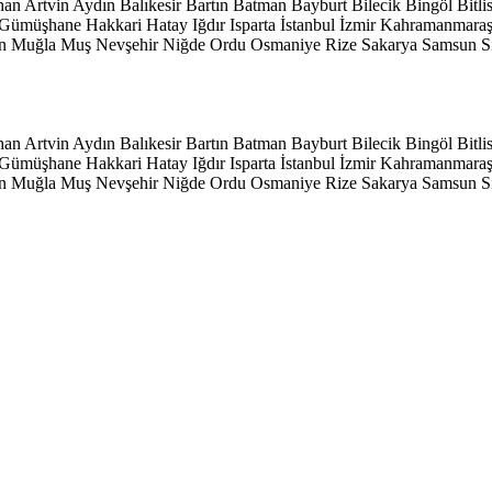
han
Artvin
Aydın
Balıkesir
Bartın
Batman
Bayburt
Bilecik
Bingöl
Bitli
Gümüşhane
Hakkari
Hatay
Iğdır
Isparta
İstanbul
İzmir
Kahramanmara
n
Muğla
Muş
Nevşehir
Niğde
Ordu
Osmaniye
Rize
Sakarya
Samsun
S
han
Artvin
Aydın
Balıkesir
Bartın
Batman
Bayburt
Bilecik
Bingöl
Bitli
Gümüşhane
Hakkari
Hatay
Iğdır
Isparta
İstanbul
İzmir
Kahramanmara
n
Muğla
Muş
Nevşehir
Niğde
Ordu
Osmaniye
Rize
Sakarya
Samsun
S