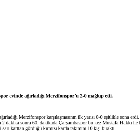
r evinde ağırladığı Merzifonspor’u 2-0 mağlup etti.
ırladığı Merzifonspor karşılaşmasının ilk yarısı 0-0 eşitlikle sona erd
n 2 dakika sonra 60. dakikada Çarşambaspor bu kez Mustafa Hakkı ile k
rı karttan gördüğü kırmızı kartla takımını 10 kişi bıraktı.