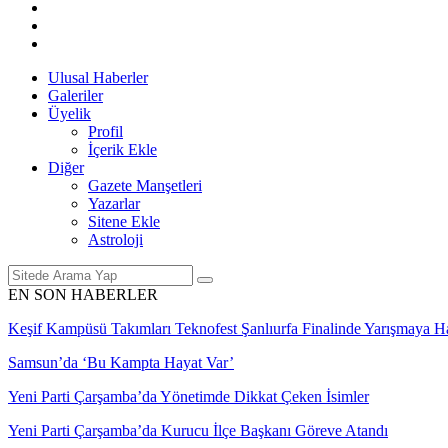
Ulusal Haberler
Galeriler
Üyelik
Profil
İçerik Ekle
Diğer
Gazete Manşetleri
Yazarlar
Sitene Ekle
Astroloji
EN SON HABERLER
Keşif Kampüsü Takımları Teknofest Şanlıurfa Finalinde Yarışmaya 
Samsun’da ‘Bu Kampta Hayat Var’
Yeni Parti Çarşamba’da Yönetimde Dikkat Çeken İsimler
Yeni Parti Çarşamba’da Kurucu İlçe Başkanı Göreve Atandı