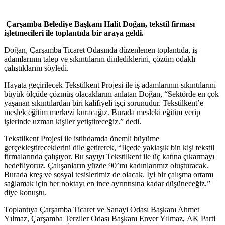
Çarşamba Belediye Başkanı Halit Doğan, tekstil firması
işletmecileri ile toplantıda bir araya geldi.
Doğan, Çarşamba Ticaret Odasında düzenlenen toplantıda, iş
adamlarının talep ve sıkıntılarını dinlediklerini, çözüm odaklı
çalıştıklarını söyledi.
Hayata geçirilecek Tekstilkent Projesi ile iş adamlarının sıkıntılarını
büyük ölçüde çözmüş olacaklarını anlatan Doğan, “Sektörde en çok
yaşanan sıkıntılardan biri kalifiyeli işçi sorunudur. Tekstilkent’e
meslek eğitim merkezi kuracağız. Burada mesleki eğitim verip
işlerinde uzman kişiler yetiştireceğiz.” dedi.
Tekstilkent Projesi ile istihdamda önemli büyüme
gerçekleştireceklerini dile getirerek, “İlçede yaklaşık bin kişi tekstil
firmalarında çalışıyor. Bu sayıyı Tekstilkent ile üç katına çıkarmayı
hedefliyoruz. Çalışanların yüzde 90’ını kadınlarımız oluşturacak.
Burada kreş ve sosyal tesislerimiz de olacak. İyi bir çalışma ortamı
sağlamak için her noktayı en ince ayrıntısına kadar düşüneceğiz.”
diye konuştu.
Toplantıya Çarşamba Ticaret ve Sanayi Odası Başkanı Ahmet
Yılmaz, Çarşamba Terziler Odası Başkanı Enver Yılmaz, AK Parti