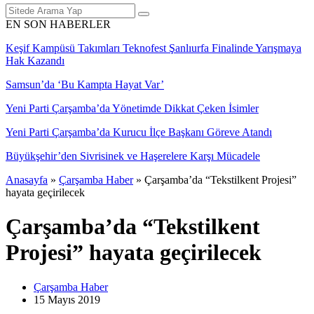
EN SON HABERLER
Keşif Kampüsü Takımları Teknofest Şanlıurfa Finalinde Yarışmaya
Hak Kazandı
Samsun’da ‘Bu Kampta Hayat Var’
Yeni Parti Çarşamba’da Yönetimde Dikkat Çeken İsimler
Yeni Parti Çarşamba’da Kurucu İlçe Başkanı Göreve Atandı
Büyükşehir’den Sivrisinek ve Haşerelere Karşı Mücadele
Anasayfa
»
Çarşamba Haber
»
Çarşamba’da “Tekstilkent Projesi”
hayata geçirilecek
Çarşamba’da “Tekstilkent
Projesi” hayata geçirilecek
Çarşamba Haber
15 Mayıs
2019