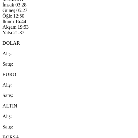
İmsak
03:28
Güneş
05:27
Öğle
12:50
İkindi
16:44
Akşam
19:53
Yatsı
21:37
DOLAR
A
lış
:
S
atış
:
EURO
A
lış
:
S
atış
:
ALTIN
A
lış
:
S
atış
:
BORSA