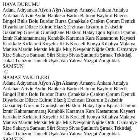
HAVA DURUMU
Adana
Adıyaman
Afyon
Ağrı
Aksaray
Amasya
Ankara
Antalya
Ardahan
Artvin
Aydın
Balıkesir
Bartın
Batman
Bayburt
Bilecik
Bingöl
Bitlis
Bolu
Burdur
Bursa
Çanakkale
Çankırı
Çorum
Denizli
Diyarbakır
Düzce
Edirne
Elazığ
Erzincan
Erzurum
Eskişehir
Gaziantep
Giresun
Gümüşhane
Hakkari
Hatay
Iğdır
Isparta
İstanbul
İzmir
Kahramanmaraş
Karabük
Karaman
Kars
Kastamonu
Kayseri
Kırıkkale
Kırklareli
Kırşehir
Kilis
Kocaeli
Konya
Kütahya
Malatya
Manisa
Mardin
Mersin
Muğla
Muş
Nevşehir
Niğde
Ordu
Osmaniye
Rize
Sakarya
Samsun
Siirt
Sinop
Sivas
Şanlıurfa
Şırnak
Tekirdağ
Tokat
Trabzon
Tunceli
Uşak
Van
Yalova
Yozgat
Zonguldak
SAMSUN
°C
NAMAZ VAKİTLERİ
Adana
Adıyaman
Afyon
Ağrı
Aksaray
Amasya
Ankara
Antalya
Ardahan
Artvin
Aydın
Balıkesir
Bartın
Batman
Bayburt
Bilecik
Bingöl
Bitlis
Bolu
Burdur
Bursa
Çanakkale
Çankırı
Çorum
Denizli
Diyarbakır
Düzce
Edirne
Elazığ
Erzincan
Erzurum
Eskişehir
Gaziantep
Giresun
Gümüşhane
Hakkari
Hatay
Iğdır
Isparta
İstanbul
İzmir
Kahramanmaraş
Karabük
Karaman
Kars
Kastamonu
Kayseri
Kırıkkale
Kırklareli
Kırşehir
Kilis
Kocaeli
Konya
Kütahya
Malatya
Manisa
Mardin
Mersin
Muğla
Muş
Nevşehir
Niğde
Ordu
Osmaniye
Rize
Sakarya
Samsun
Siirt
Sinop
Sivas
Şanlıurfa
Şırnak
Tekirdağ
Tokat
Trabzon
Tunceli
Uşak
Van
Yalova
Yozgat
Zonguldak
SAMSUN