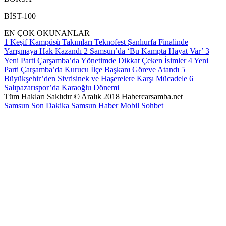
BİST-100
EN ÇOK OKUNANLAR
1
Keşif Kampüsü Takımları Teknofest Şanlıurfa Finalinde
Yarışmaya Hak Kazandı
2
Samsun’da ‘Bu Kampta Hayat Var’
3
Yeni Parti Çarşamba’da Yönetimde Dikkat Çeken İsimler
4
Yeni
Parti Çarşamba’da Kurucu İlçe Başkanı Göreve Atandı
5
Büyükşehir’den Sivrisinek ve Haşerelere Karşı Mücadele
6
Salıpazarıspor’da Karaoğlu Dönemi
Tüm Hakları Saklıdır © Aralık 2018 Habercarsamba.net
Samsun Son Dakika
Samsun Haber
Mobil Sohbet