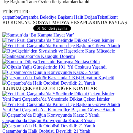
ilçe Başkanı Taner Özden ile iş adamları katıldı.
ETİKETLER:
çarşamba
Çarşamba Belediye Başkanı Halit Doğan
Tekstilkent
BU KONUYU SOSYAL MEDYA HESAPLARINDA PAYLAŞ
İLGİNİZİ ÇEKEBİLECEK DİĞER KONULAR
Yeni Parti Çarşamba’da Yönetimde Dikkat Çeken İsimler
Yeni Parti Çarşamba’da Kurucu İlçe Başkanı Göreve Atandı
Çarşamba’da Düğün Konvoyunda Kaza: 3 Yaralı
Çarşamba’da Halk Otobüsü Devrildi: 21 Yaralı