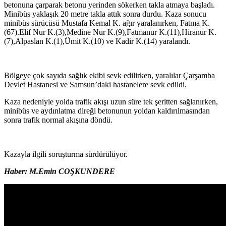
betonuna çarparak betonu yerinden sökerken takla atmaya başladı.
Minibüs yaklaşık 20 metre takla attık sonra durdu. Kaza sonucu
minibüs sürücüsü Mustafa Kemal K. ağır yaralanırken, Fatma K.
(67).Elif Nur K.(3),Medine Nur K.(9),Fatmanur K.(11),Hiranur K.
(7),Alpaslan K.(1),Ümit K.(10) ve Kadir K.(14) yaralandı.
Bölgeye çok sayıda sağlık ekibi sevk edilirken, yaralılar Çarşamba
Devlet Hastanesi ve Samsun’daki hastanelere sevk edildi.
Kaza nedeniyle yolda trafik akışı uzun süre tek şeritten sağlanırken,
minibüs ve aydınlatma direği betonunun yoldan kaldırılmasından
sonra trafik normal akışına döndü.
Kazayla ilgili soruşturma sürdürülüyor.
Haber: M.Emin COŞKUNDERE