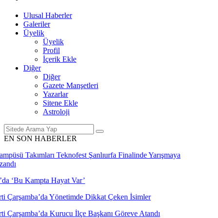
Ulusal Haberler
Galeriler
Üyelik
Üyelik
Profil
İçerik Ekle
Diğer
Diğer
Gazete Manşetleri
Yazarlar
Sitene Ekle
Astroloji
EN SON HABERLER