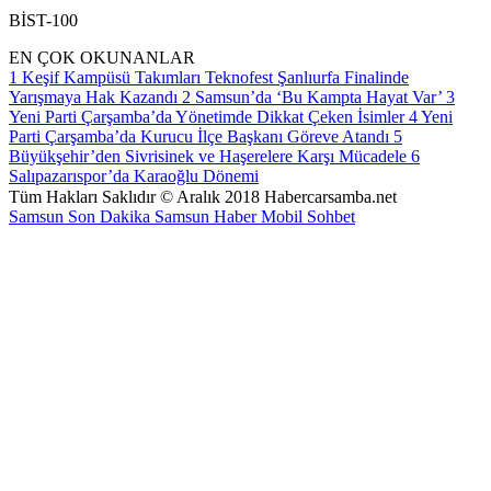
BİST-100
EN ÇOK OKUNANLAR
1
Keşif Kampüsü Takımları Teknofest Şanlıurfa Finalinde
Yarışmaya Hak Kazandı
2
Samsun’da ‘Bu Kampta Hayat Var’
3
Yeni Parti Çarşamba’da Yönetimde Dikkat Çeken İsimler
4
Yeni
Parti Çarşamba’da Kurucu İlçe Başkanı Göreve Atandı
5
Büyükşehir’den Sivrisinek ve Haşerelere Karşı Mücadele
6
Salıpazarıspor’da Karaoğlu Dönemi
Tüm Hakları Saklıdır © Aralık 2018 Habercarsamba.net
Samsun Son Dakika
Samsun Haber
Mobil Sohbet