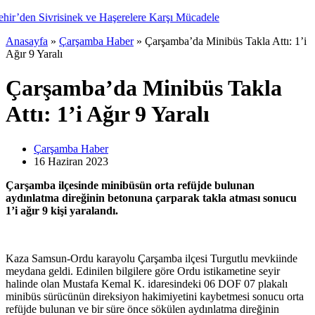
Anasayfa
»
Çarşamba Haber
»
Çarşamba’da Minibüs Takla Attı: 1’i
Ağır 9 Yaralı
Çarşamba’da Minibüs Takla
Attı: 1’i Ağır 9 Yaralı
Çarşamba Haber
16 Haziran
2023
Çarşamba ilçesinde minibüsün orta refüjde bulunan
aydınlatma direğinin betonuna çarparak takla atması sonucu
1’i ağır 9 kişi yaralandı.
Kaza Samsun-Ordu karayolu Çarşamba ilçesi Turgutlu mevkiinde
meydana geldi. Edinilen bilgilere göre Ordu istikametine seyir
halinde olan Mustafa Kemal K. idaresindeki 06 DOF 07 plakalı
minibüs sürücünün direksiyon hakimiyetini kaybetmesi sonucu orta
refüjde bulunan ve bir süre önce sökülen aydınlatma direğinin