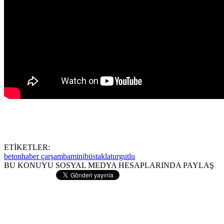
ETİKETLER:
beton
haber çarşamba
minibüs
takla
turgutlu
BU KONUYU SOSYAL MEDYA HESAPLARINDA PAYLAŞ