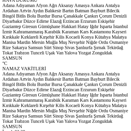
HAVA DURUMU
Adana
Adıyaman
Afyon
Ağrı
Aksaray
Amasya
Ankara
Antalya
Ardahan
Artvin
Aydın
Balıkesir
Bartın
Batman
Bayburt
Bilecik
Bingöl
Bitlis
Bolu
Burdur
Bursa
Çanakkale
Çankırı
Çorum
Denizli
Diyarbakır
Düzce
Edirne
Elazığ
Erzincan
Erzurum
Eskişehir
Gaziantep
Giresun
Gümüşhane
Hakkari
Hatay
Iğdır
Isparta
İstanbul
İzmir
Kahramanmaraş
Karabük
Karaman
Kars
Kastamonu
Kayseri
Kırıkkale
Kırklareli
Kırşehir
Kilis
Kocaeli
Konya
Kütahya
Malatya
Manisa
Mardin
Mersin
Muğla
Muş
Nevşehir
Niğde
Ordu
Osmaniye
Rize
Sakarya
Samsun
Siirt
Sinop
Sivas
Şanlıurfa
Şırnak
Tekirdağ
Tokat
Trabzon
Tunceli
Uşak
Van
Yalova
Yozgat
Zonguldak
SAMSUN
°C
NAMAZ VAKİTLERİ
Adana
Adıyaman
Afyon
Ağrı
Aksaray
Amasya
Ankara
Antalya
Ardahan
Artvin
Aydın
Balıkesir
Bartın
Batman
Bayburt
Bilecik
Bingöl
Bitlis
Bolu
Burdur
Bursa
Çanakkale
Çankırı
Çorum
Denizli
Diyarbakır
Düzce
Edirne
Elazığ
Erzincan
Erzurum
Eskişehir
Gaziantep
Giresun
Gümüşhane
Hakkari
Hatay
Iğdır
Isparta
İstanbul
İzmir
Kahramanmaraş
Karabük
Karaman
Kars
Kastamonu
Kayseri
Kırıkkale
Kırklareli
Kırşehir
Kilis
Kocaeli
Konya
Kütahya
Malatya
Manisa
Mardin
Mersin
Muğla
Muş
Nevşehir
Niğde
Ordu
Osmaniye
Rize
Sakarya
Samsun
Siirt
Sinop
Sivas
Şanlıurfa
Şırnak
Tekirdağ
Tokat
Trabzon
Tunceli
Uşak
Van
Yalova
Yozgat
Zonguldak
SAMSUN