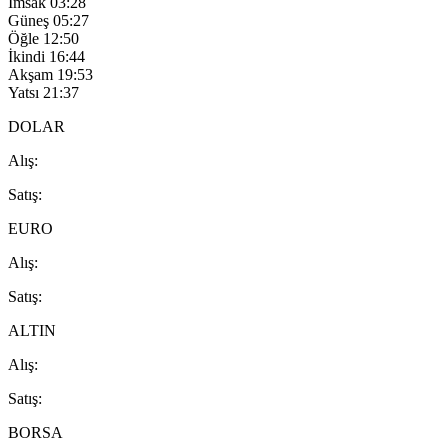
İmsak
03:28
Güneş
05:27
Öğle
12:50
İkindi
16:44
Akşam
19:53
Yatsı
21:37
DOLAR
A
lış
:
S
atış
:
EURO
A
lış
:
S
atış
:
ALTIN
A
lış
:
S
atış
:
BORSA