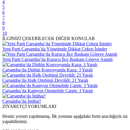
4
5
6
7
8
9
10
İLGİNİZİ ÇEKEBİLECEK DİĞER KONULAR
Yeni Parti Çarşamba’da Yönetimde Dikkat Çeken İsimler
Yeni Parti Çarşamba’da Kurucu İlçe Başkanı Göreve Atandı
Çarşamba’da Düğün Konvoyunda Kaza: 3 Yaralı
Çarşamba’da Halk Otobüsü Devrildi: 21 Yaralı
Çarşamba’da Kamyon Otomobile Çarptı: 3 Yaralı
Çarşamba’da İntihar!
ZİYARETÇİ YORUMLARI
Henüz yorum yapılmamış. İlk yorumu aşağıdaki form aracılığıyla siz
yapabilirsiniz.