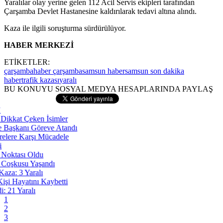
Yaralılar olay yerine gelen 112 Acil Servis ekipleri tarafından
Çarşamba Devlet Hastanesine kaldırılarak tedavi altına alındı.
Kaza ile ilgili soruşturma sürdürülüyor.
HABER MERKEZİ
ETİKETLER:
çarşamba
haber çarşamba
samsun haber
samsun son dakika
haber
trafik kazası
yaralı
BU KONUYU SOSYAL MEDYA HESAPLARINDA PAYLAŞ
1
2
3