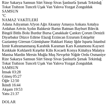
Rize
Sakarya
Samsun
Siirt
Sinop
Sivas
Şanlıurfa
Şırnak
Tekirdağ
Tokat
Trabzon
Tunceli
Uşak
Van
Yalova
Yozgat
Zonguldak
SAMSUN
°C
NAMAZ VAKİTLERİ
Adana
Adıyaman
Afyon
Ağrı
Aksaray
Amasya
Ankara
Antalya
Ardahan
Artvin
Aydın
Balıkesir
Bartın
Batman
Bayburt
Bilecik
Bingöl
Bitlis
Bolu
Burdur
Bursa
Çanakkale
Çankırı
Çorum
Denizli
Diyarbakır
Düzce
Edirne
Elazığ
Erzincan
Erzurum
Eskişehir
Gaziantep
Giresun
Gümüşhane
Hakkari
Hatay
Iğdır
Isparta
İstanbul
İzmir
Kahramanmaraş
Karabük
Karaman
Kars
Kastamonu
Kayseri
Kırıkkale
Kırklareli
Kırşehir
Kilis
Kocaeli
Konya
Kütahya
Malatya
Manisa
Mardin
Mersin
Muğla
Muş
Nevşehir
Niğde
Ordu
Osmaniye
Rize
Sakarya
Samsun
Siirt
Sinop
Sivas
Şanlıurfa
Şırnak
Tekirdağ
Tokat
Trabzon
Tunceli
Uşak
Van
Yalova
Yozgat
Zonguldak
SAMSUN
İmsak
03:28
Güneş
05:27
Öğle
12:50
İkindi
16:44
Akşam
19:53
Yatsı
21:37
DOLAR