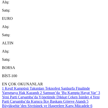
A
lış
:
S
atış
:
EURO
A
lış
:
S
atış
:
ALTIN
A
lış
:
S
atış
:
BORSA
BİST-100
EN ÇOK OKUNANLAR
1
Keşif Kampüsü Takımları Teknofest Şanlıurfa Finalinde
Yarışmaya Hak Kazandı
2
Samsun’da ‘Bu Kampta Hayat Var’
3
Yeni Parti Çarşamba’da Yönetimde Dikkat Çeken İsimler
4
Yeni
Parti Çarşamba’da Kurucu İlçe Başkanı Göreve Atandı
5
Büyükşehir’den Sivrisinek ve Haşerelere Karşı Mücadele
6