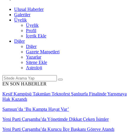
Ulusal Haberler
Galeriler
Üyelik
Üyelik
Profil
İçerik Ekle
Diğer
Diğer
Gazete Manşetleri
Yazarlar
Sitene Ekle
Astroloji
EN SON HABERLER
ampüsü Takımları Teknofest Şanlıurfa Finalinde Yarışmaya
zandı
da ‘Bu Kampta Hayat Var’
rti Çarşamba’da Yönetimde Dikkat Çeken İsimler
rti Çarşamba’da Kurucu İlçe Başkanı Göreve Atandı