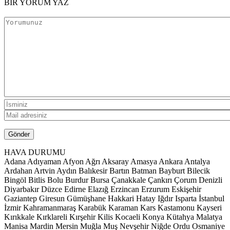
BİR YORUM YAZ
HAVA DURUMU
Adana
Adıyaman
Afyon
Ağrı
Aksaray
Amasya
Ankara
Antalya
Ardahan
Artvin
Aydın
Balıkesir
Bartın
Batman
Bayburt
Bilecik
Bingöl
Bitlis
Bolu
Burdur
Bursa
Çanakkale
Çankırı
Çorum
Denizli
Diyarbakır
Düzce
Edirne
Elazığ
Erzincan
Erzurum
Eskişehir
Gaziantep
Giresun
Gümüşhane
Hakkari
Hatay
Iğdır
Isparta
İstanbul
İzmir
Kahramanmaraş
Karabük
Karaman
Kars
Kastamonu
Kayseri
Kırıkkale
Kırklareli
Kırşehir
Kilis
Kocaeli
Konya
Kütahya
Malatya
Manisa
Mardin
Mersin
Muğla
Muş
Nevşehir
Niğde
Ordu
Osmaniye