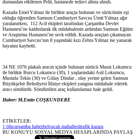
dumandan etkilenen Pelit, hastanede tedavi altına alındı.
Kazada Emel Yılmaz ile birlikte araçta bulunan ve sürücünün eşi
olduğu öğrenilen Samsun Cumhuriyet Savcısı Ümit Yılmaz ağır
yaralanırken, 112 Acil ekipleri tarafından Çarşamba Devlet
Hastanesi’ne kaldırılarak ilk müdahalenin ardından Samsun Eğitim
ve Araştırma Hastanesi’ne sevk edildi. Kazada araçtan çıkamayan
Cumhuriyet Savcısı’nın 8 yaşındaki kızı Zehra Yılmaz ise yanarak
hayatını kaybetti.
34 NE 1076 plakalı aracın içinde bulunan sürücü Murat Lokumcu
ile birlikte Burcu Lokumcu (30), 1 yaşlarındaki Asil Lokumcu,
Mustafa Tekin (30) ve Gülay Dindar , olay yerine gelen Samsun
Büyükşehir Belediyesi İtfaiye ekipleri yangına müdahale ederek
aracı söndürdü. Söndürülen araç kullanılamaz hale geldi.
Haber: M.Emin COŞKUNDERE
ETİKETLER:
1 ölü
çarşamba haber
helvacalı mahallesi
trafik kazası
BU KONUYU SOSYAL MEDYA HESAPLARINDA PAYLAŞ