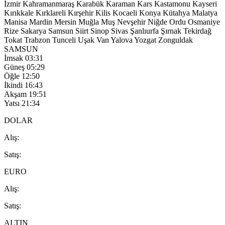
İzmir
Kahramanmaraş
Karabük
Karaman
Kars
Kastamonu
Kayseri
Kırıkkale
Kırklareli
Kırşehir
Kilis
Kocaeli
Konya
Kütahya
Malatya
Manisa
Mardin
Mersin
Muğla
Muş
Nevşehir
Niğde
Ordu
Osmaniye
Rize
Sakarya
Samsun
Siirt
Sinop
Sivas
Şanlıurfa
Şırnak
Tekirdağ
Tokat
Trabzon
Tunceli
Uşak
Van
Yalova
Yozgat
Zonguldak
SAMSUN
İmsak
03:31
Güneş
05:29
Öğle
12:50
İkindi
16:43
Akşam
19:51
Yatsı
21:34
DOLAR
A
lış
:
S
atış
:
EURO
A
lış
:
S
atış
:
ALTIN