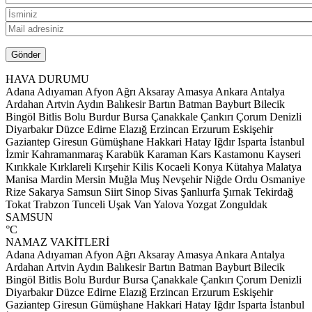
HAVA DURUMU
Adana
Adıyaman
Afyon
Ağrı
Aksaray
Amasya
Ankara
Antalya
Ardahan
Artvin
Aydın
Balıkesir
Bartın
Batman
Bayburt
Bilecik
Bingöl
Bitlis
Bolu
Burdur
Bursa
Çanakkale
Çankırı
Çorum
Denizli
Diyarbakır
Düzce
Edirne
Elazığ
Erzincan
Erzurum
Eskişehir
Gaziantep
Giresun
Gümüşhane
Hakkari
Hatay
Iğdır
Isparta
İstanbul
İzmir
Kahramanmaraş
Karabük
Karaman
Kars
Kastamonu
Kayseri
Kırıkkale
Kırklareli
Kırşehir
Kilis
Kocaeli
Konya
Kütahya
Malatya
Manisa
Mardin
Mersin
Muğla
Muş
Nevşehir
Niğde
Ordu
Osmaniye
Rize
Sakarya
Samsun
Siirt
Sinop
Sivas
Şanlıurfa
Şırnak
Tekirdağ
Tokat
Trabzon
Tunceli
Uşak
Van
Yalova
Yozgat
Zonguldak
SAMSUN
°C
NAMAZ VAKİTLERİ
Adana
Adıyaman
Afyon
Ağrı
Aksaray
Amasya
Ankara
Antalya
Ardahan
Artvin
Aydın
Balıkesir
Bartın
Batman
Bayburt
Bilecik
Bingöl
Bitlis
Bolu
Burdur
Bursa
Çanakkale
Çankırı
Çorum
Denizli
Diyarbakır
Düzce
Edirne
Elazığ
Erzincan
Erzurum
Eskişehir
Gaziantep
Giresun
Gümüşhane
Hakkari
Hatay
Iğdır
Isparta
İstanbul