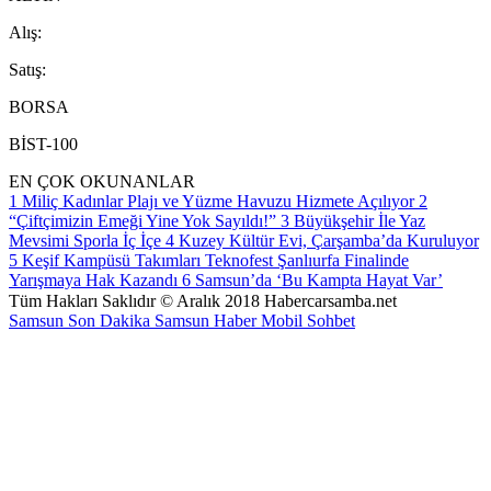
A
lış
:
S
atış
:
BORSA
BİST-100
EN ÇOK OKUNANLAR
1
Miliç Kadınlar Plajı ve Yüzme Havuzu Hizmete Açılıyor
2
“Çiftçimizin Emeği Yine Yok Sayıldı!”
3
Büyükşehir İle Yaz
Mevsimi Sporla İç İçe
4
Kuzey Kültür Evi, Çarşamba’da Kuruluyor
5
Keşif Kampüsü Takımları Teknofest Şanlıurfa Finalinde
Yarışmaya Hak Kazandı
6
Samsun’da ‘Bu Kampta Hayat Var’
Tüm Hakları Saklıdır © Aralık 2018 Habercarsamba.net
Samsun Son Dakika
Samsun Haber
Mobil Sohbet