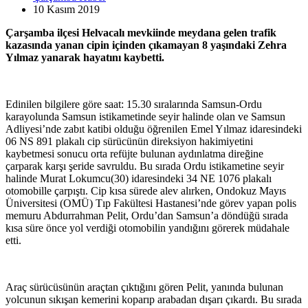
10 Kasım
2019
Çarşamba ilçesi Helvacalı mevkiinde meydana gelen trafik
kazasında yanan cipin içinden çıkamayan 8 yaşındaki Zehra
Yılmaz yanarak hayatını kaybetti.
Edinilen bilgilere göre saat: 15.30 sıralarında Samsun-Ordu
karayolunda Samsun istikametinde seyir halinde olan ve Samsun
Adliyesi’nde zabıt katibi olduğu öğrenilen Emel Yılmaz idaresindeki
06 NS 891 plakalı cip sürücünün direksiyon hakimiyetini
kaybetmesi sonucu orta refüjte bulunan aydınlatma direğine
çarparak karşı şeride savruldu. Bu sırada Ordu istikametine seyir
halinde Murat Lokumcu(30) idaresindeki 34 NE 1076 plakalı
otomobille çarpıştı. Cip kısa sürede alev alırken, Ondokuz Mayıs
Üniversitesi (OMÜ) Tıp Fakültesi Hastanesi’nde görev yapan polis
memuru Abdurrahman Pelit, Ordu’dan Samsun’a döndüğü sırada
kısa süre önce yol verdiği otomobilin yandığını görerek müdahale
etti.
Araç sürücüsünün araçtan çıktığını gören Pelit, yanında bulunan
yolcunun sıkışan kemerini koparıp arabadan dışarı çıkardı. Bu sırada