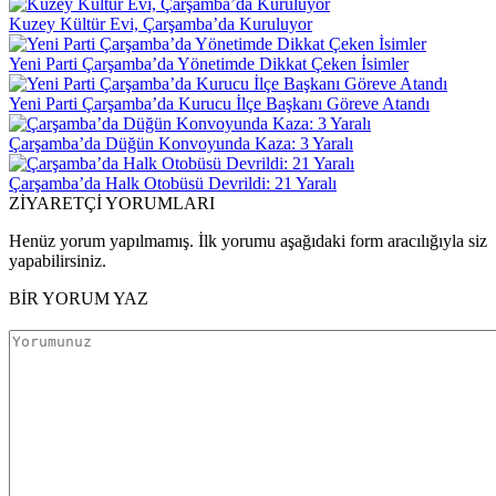
Kuzey Kültür Evi, Çarşamba’da Kuruluyor
Yeni Parti Çarşamba’da Yönetimde Dikkat Çeken İsimler
Yeni Parti Çarşamba’da Kurucu İlçe Başkanı Göreve Atandı
Çarşamba’da Düğün Konvoyunda Kaza: 3 Yaralı
Çarşamba’da Halk Otobüsü Devrildi: 21 Yaralı
ZİYARETÇİ YORUMLARI
Henüz yorum yapılmamış. İlk yorumu aşağıdaki form aracılığıyla siz
yapabilirsiniz.
BİR YORUM YAZ