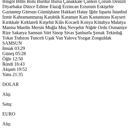
Bingöl
Bitlis
Bolu
Burdur
Bursa
Çanakkale
Çankırı
Çorum
Denizli
Diyarbakır
Düzce
Edirne
Elazığ
Erzincan
Erzurum
Eskişehir
Gaziantep
Giresun
Gümüşhane
Hakkari
Hatay
Iğdır
Isparta
İstanbul
İzmir
Kahramanmaraş
Karabük
Karaman
Kars
Kastamonu
Kayseri
Kırıkkale
Kırklareli
Kırşehir
Kilis
Kocaeli
Konya
Kütahya
Malatya
Manisa
Mardin
Mersin
Muğla
Muş
Nevşehir
Niğde
Ordu
Osmaniye
Rize
Sakarya
Samsun
Siirt
Sinop
Sivas
Şanlıurfa
Şırnak
Tekirdağ
Tokat
Trabzon
Tunceli
Uşak
Van
Yalova
Yozgat
Zonguldak
SAMSUN
İmsak
03:29
Güneş
05:28
Öğle
12:50
İkindi
16:43
Akşam
19:52
Yatsı
21:35
DOLAR
A
lış
:
S
atış
:
EURO
A
lış
: