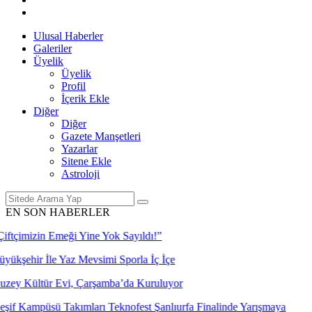
Ulusal Haberler
Galeriler
Üyelik
Üyelik
Profil
İçerik Ekle
Diğer
Diğer
Gazete Manşetleri
Yazarlar
Sitene Ekle
Astroloji
EN SON HABERLER