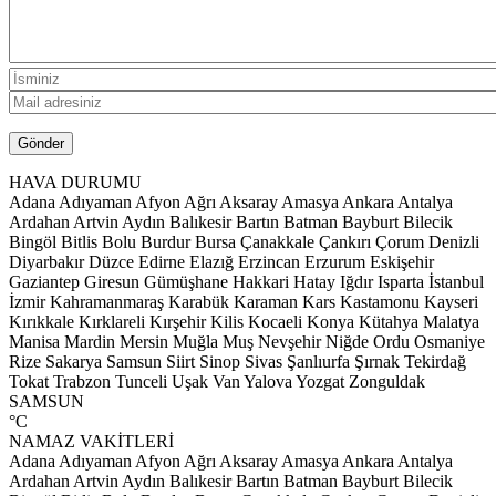
HAVA DURUMU
Adana
Adıyaman
Afyon
Ağrı
Aksaray
Amasya
Ankara
Antalya
Ardahan
Artvin
Aydın
Balıkesir
Bartın
Batman
Bayburt
Bilecik
Bingöl
Bitlis
Bolu
Burdur
Bursa
Çanakkale
Çankırı
Çorum
Denizli
Diyarbakır
Düzce
Edirne
Elazığ
Erzincan
Erzurum
Eskişehir
Gaziantep
Giresun
Gümüşhane
Hakkari
Hatay
Iğdır
Isparta
İstanbul
İzmir
Kahramanmaraş
Karabük
Karaman
Kars
Kastamonu
Kayseri
Kırıkkale
Kırklareli
Kırşehir
Kilis
Kocaeli
Konya
Kütahya
Malatya
Manisa
Mardin
Mersin
Muğla
Muş
Nevşehir
Niğde
Ordu
Osmaniye
Rize
Sakarya
Samsun
Siirt
Sinop
Sivas
Şanlıurfa
Şırnak
Tekirdağ
Tokat
Trabzon
Tunceli
Uşak
Van
Yalova
Yozgat
Zonguldak
SAMSUN
°C
NAMAZ VAKİTLERİ
Adana
Adıyaman
Afyon
Ağrı
Aksaray
Amasya
Ankara
Antalya
Ardahan
Artvin
Aydın
Balıkesir
Bartın
Batman
Bayburt
Bilecik