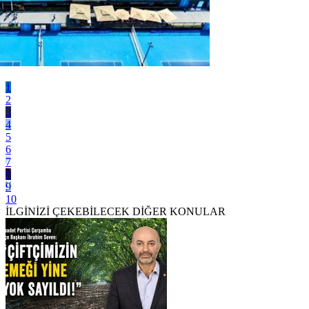
1
2
3
4
5
6
7
8
9
10
İLGİNİZİ ÇEKEBİLECEK DİĞER KONULAR