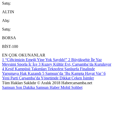
S
atış
:
ALTIN
A
lış
:
S
atış
:
BORSA
BİST-100
EN ÇOK OKUNANLAR
1
“Çiftçimizin Emeği Yine Yok Sayıldı!”
2
Büyükşehir İle Yaz
Mevsimi Sporla İç İçe
3
Kuzey Kültür Evi, Çarşamba’da Kuruluyor
4
Keşif Kampüsü Takımları Teknofest Şanlıurfa Finalinde
Yarışmaya Hak Kazandı
5
Samsun’da ‘Bu Kampta Hayat Var’
6
Yeni Parti Çarşamba’da Yönetimde Dikkat Çeken İsimler
Tüm Hakları Saklıdır © Aralık 2018 Habercarsamba.net
Samsun Son Dakika
Samsun Haber
Mobil Sohbet