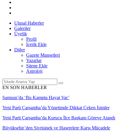
Ulusal Haberler
Galeriler
Üyelik
Profil
İçerik Ekle
Diğer
Gazete Manşetleri
Yazarlar
Sitene Ekle
Astroloji
EN SON HABERLER
Samsun’da ‘Bu Kampta Hayat Var’
Yeni Parti Çarşamba’da Yönetimde Dikkat Çeken İsimler
Yeni Parti Çarşamba’da Kurucu İlçe Başkanı Göreve Atandı
Büyükşehir’den Sivrisinek ve Haşerelere Karşı Mücadele