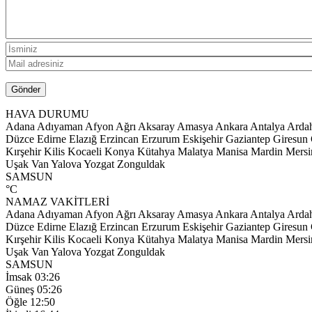
HAVA DURUMU
Adana
Adıyaman
Afyon
Ağrı
Aksaray
Amasya
Ankara
Antalya
Arda
Düzce
Edirne
Elazığ
Erzincan
Erzurum
Eskişehir
Gaziantep
Giresun
Kırşehir
Kilis
Kocaeli
Konya
Kütahya
Malatya
Manisa
Mardin
Mersi
Uşak
Van
Yalova
Yozgat
Zonguldak
SAMSUN
°C
NAMAZ VAKİTLERİ
Adana
Adıyaman
Afyon
Ağrı
Aksaray
Amasya
Ankara
Antalya
Arda
Düzce
Edirne
Elazığ
Erzincan
Erzurum
Eskişehir
Gaziantep
Giresun
Kırşehir
Kilis
Kocaeli
Konya
Kütahya
Malatya
Manisa
Mardin
Mersi
Uşak
Van
Yalova
Yozgat
Zonguldak
SAMSUN
İmsak
03:26
Güneş
05:26
Öğle
12:50