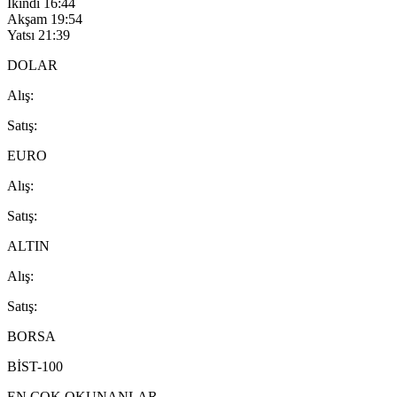
İkindi
16:44
Akşam
19:54
Yatsı
21:39
DOLAR
A
lış
:
S
atış
:
EURO
A
lış
:
S
atış
:
ALTIN
A
lış
:
S
atış
:
BORSA
BİST-100
EN ÇOK OKUNANLAR