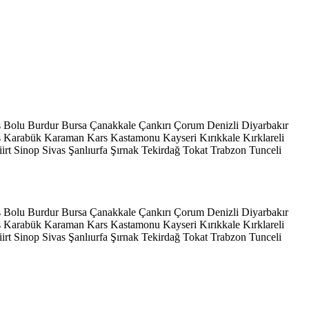
s
Bolu
Burdur
Bursa
Çanakkale
Çankırı
Çorum
Denizli
Diyarbakır
ş
Karabük
Karaman
Kars
Kastamonu
Kayseri
Kırıkkale
Kırklareli
iirt
Sinop
Sivas
Şanlıurfa
Şırnak
Tekirdağ
Tokat
Trabzon
Tunceli
s
Bolu
Burdur
Bursa
Çanakkale
Çankırı
Çorum
Denizli
Diyarbakır
ş
Karabük
Karaman
Kars
Kastamonu
Kayseri
Kırıkkale
Kırklareli
iirt
Sinop
Sivas
Şanlıurfa
Şırnak
Tekirdağ
Tokat
Trabzon
Tunceli