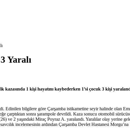
lı
3 Yaralı
 kazasında 1 kişi hayatını kaybederken 1’si çocuk 3 kişi yaraland
di. Edinilen bilgilere göre Çarşamba istikametine seyir halinde olan 
reğe çarptıktan sonra şarampole devrildi. Kaza sonucu otomobil sürüc
6) ve 2 yaşındaki Miraç Poyraz A. yaralandı. Yaralılar olay yerine gel
se savcılık incelemesinin ardından Çarşamba Devlet Hastanesi Morgu’na k