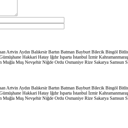
han
Artvin
Aydın
Balıkesir
Bartın
Batman
Bayburt
Bilecik
Bingöl
Bitli
Gümüşhane
Hakkari
Hatay
Iğdır
Isparta
İstanbul
İzmir
Kahramanmara
n
Muğla
Muş
Nevşehir
Niğde
Ordu
Osmaniye
Rize
Sakarya
Samsun
S
han
Artvin
Aydın
Balıkesir
Bartın
Batman
Bayburt
Bilecik
Bingöl
Bitli
Gümüşhane
Hakkari
Hatay
Iğdır
Isparta
İstanbul
İzmir
Kahramanmara
n
Muğla
Muş
Nevşehir
Niğde
Ordu
Osmaniye
Rize
Sakarya
Samsun
S