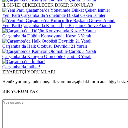
İLGİNİZİ ÇEKEBİLECEK DİĞER KONULAR
Yeni Parti Çarşamba’da Yönetimde Dikkat Çeken İsimler
Yeni Parti Çarşamba’da Kurucu İlçe Başkanı Göreve Atandı
Çarşamba’da Düğün Konvoyunda Kaza: 3 Yaralı
Çarşamba’da Halk Otobüsü Devrildi: 21 Yaralı
Çarşamba’da Kamyon Otomobile Çarptı: 3 Yaralı
Çarşamba’da İntihar!
ZİYARETÇİ YORUMLARI
Henüz yorum yapılmamış. İlk yorumu aşağıdaki form aracılığıyla siz y
BİR YORUM YAZ