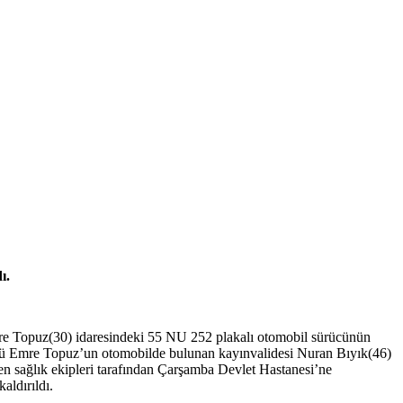
ı.
Emre Topuz(30) idaresindeki 55 NU 252 plakalı otomobil sürücünün
üsü Emre Topuz’un otomobilde bulunan kayınvalidesi Nuran Bıyık(46)
en sağlık ekipleri tarafından Çarşamba Devlet Hastanesi’ne
aldırıldı.