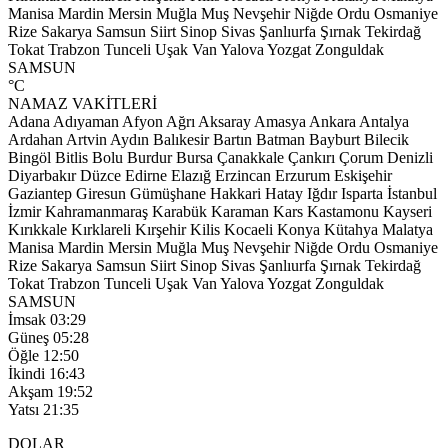
Manisa
Mardin
Mersin
Muğla
Muş
Nevşehir
Niğde
Ordu
Osmaniye
Rize
Sakarya
Samsun
Siirt
Sinop
Sivas
Şanlıurfa
Şırnak
Tekirdağ
Tokat
Trabzon
Tunceli
Uşak
Van
Yalova
Yozgat
Zonguldak
SAMSUN
°C
NAMAZ VAKİTLERİ
Adana
Adıyaman
Afyon
Ağrı
Aksaray
Amasya
Ankara
Antalya
Ardahan
Artvin
Aydın
Balıkesir
Bartın
Batman
Bayburt
Bilecik
Bingöl
Bitlis
Bolu
Burdur
Bursa
Çanakkale
Çankırı
Çorum
Denizli
Diyarbakır
Düzce
Edirne
Elazığ
Erzincan
Erzurum
Eskişehir
Gaziantep
Giresun
Gümüşhane
Hakkari
Hatay
Iğdır
Isparta
İstanbul
İzmir
Kahramanmaraş
Karabük
Karaman
Kars
Kastamonu
Kayseri
Kırıkkale
Kırklareli
Kırşehir
Kilis
Kocaeli
Konya
Kütahya
Malatya
Manisa
Mardin
Mersin
Muğla
Muş
Nevşehir
Niğde
Ordu
Osmaniye
Rize
Sakarya
Samsun
Siirt
Sinop
Sivas
Şanlıurfa
Şırnak
Tekirdağ
Tokat
Trabzon
Tunceli
Uşak
Van
Yalova
Yozgat
Zonguldak
SAMSUN
İmsak
03:29
Güneş
05:28
Öğle
12:50
İkindi
16:43
Akşam
19:52
Yatsı
21:35
DOLAR