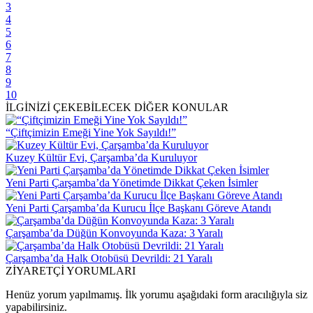
3
4
5
6
7
8
9
10
İLGİNİZİ ÇEKEBİLECEK DİĞER KONULAR
“Çiftçimizin Emeği Yine Yok Sayıldı!”
Kuzey Kültür Evi, Çarşamba’da Kuruluyor
Yeni Parti Çarşamba’da Yönetimde Dikkat Çeken İsimler
Yeni Parti Çarşamba’da Kurucu İlçe Başkanı Göreve Atandı
Çarşamba’da Düğün Konvoyunda Kaza: 3 Yaralı
Çarşamba’da Halk Otobüsü Devrildi: 21 Yaralı
ZİYARETÇİ YORUMLARI
Henüz yorum yapılmamış. İlk yorumu aşağıdaki form aracılığıyla siz
yapabilirsiniz.