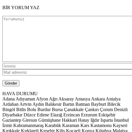
BİR YORUM YAZ
HAVA DURUMU
Adana
Adıyaman
Afyon
Ağrı
Aksaray
Amasya
Ankara
Antalya
Ardahan
Artvin
Aydın
Balıkesir
Bartın
Batman
Bayburt
Bilecik
Bingöl
Bitlis
Bolu
Burdur
Bursa
Çanakkale
Çankırı
Çorum
Denizli
Diyarbakır
Düzce
Edirne
Elazığ
Erzincan
Erzurum
Eskişehir
Gaziantep
Giresun
Gümüşhane
Hakkari
Hatay
Iğdır
Isparta
İstanbul
İzmir
Kahramanmaraş
Karabük
Karaman
Kars
Kastamonu
Kayseri
Kırıkkale
Kırklareli
Kırşehir
Kilis
Kocaeli
Konya
Kütahya
Malatya