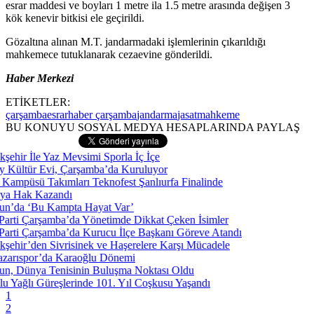
esrar maddesi ve boyları 1 metre ila 1.5 metre arasında değişen 3
kök kenevir bitkisi ele geçirildi.
Gözaltına alınan M.T. jandarmadaki işlemlerinin çıkarıldığı
mahkemece tutuklanarak cezaevine gönderildi.
Haber Merkezi
ETİKETLER:
çarşamba
esrar
haber çarşamba
jandarma
jasat
mahkeme
BU KONUYU SOSYAL MEDYA HESAPLARINDA PAYLAŞ
1
2