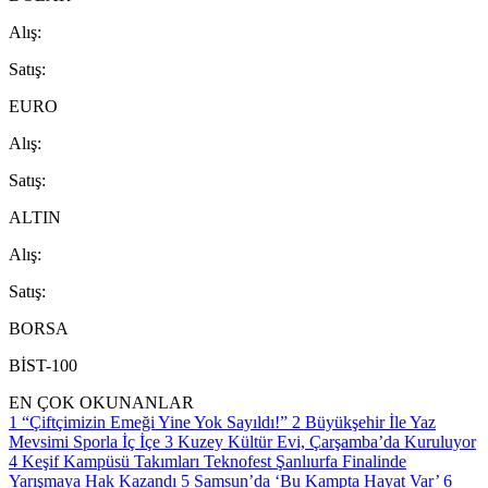
A
lış
:
S
atış
:
EURO
A
lış
:
S
atış
:
ALTIN
A
lış
:
S
atış
:
BORSA
BİST-100
EN ÇOK OKUNANLAR
1
“Çiftçimizin Emeği Yine Yok Sayıldı!”
2
Büyükşehir İle Yaz
Mevsimi Sporla İç İçe
3
Kuzey Kültür Evi, Çarşamba’da Kuruluyor
4
Keşif Kampüsü Takımları Teknofest Şanlıurfa Finalinde
Yarışmaya Hak Kazandı
5
Samsun’da ‘Bu Kampta Hayat Var’
6