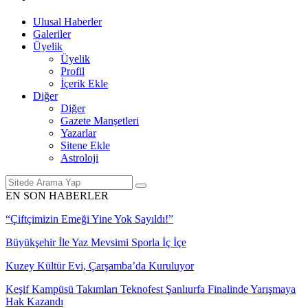
Ulusal Haberler
Galeriler
Üyelik
Üyelik
Profil
İçerik Ekle
Diğer
Diğer
Gazete Manşetleri
Yazarlar
Sitene Ekle
Astroloji
EN SON HABERLER
“Çiftçimizin Emeği Yine Yok Sayıldı!”
Büyükşehir İle Yaz Mevsimi Sporla İç İçe
Kuzey Kültür Evi, Çarşamba’da Kuruluyor
Keşif Kampüsü Takımları Teknofest Şanlıurfa Finalinde Yarışmaya
Hak Kazandı