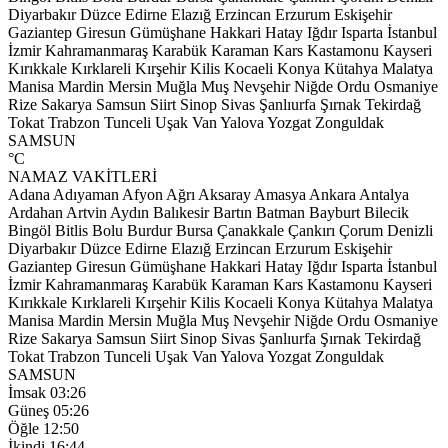
Diyarbakır
Düzce
Edirne
Elazığ
Erzincan
Erzurum
Eskişehir
Gaziantep
Giresun
Gümüşhane
Hakkari
Hatay
Iğdır
Isparta
İstanbul
İzmir
Kahramanmaraş
Karabük
Karaman
Kars
Kastamonu
Kayseri
Kırıkkale
Kırklareli
Kırşehir
Kilis
Kocaeli
Konya
Kütahya
Malatya
Manisa
Mardin
Mersin
Muğla
Muş
Nevşehir
Niğde
Ordu
Osmaniye
Rize
Sakarya
Samsun
Siirt
Sinop
Sivas
Şanlıurfa
Şırnak
Tekirdağ
Tokat
Trabzon
Tunceli
Uşak
Van
Yalova
Yozgat
Zonguldak
SAMSUN
°C
NAMAZ VAKİTLERİ
Adana
Adıyaman
Afyon
Ağrı
Aksaray
Amasya
Ankara
Antalya
Ardahan
Artvin
Aydın
Balıkesir
Bartın
Batman
Bayburt
Bilecik
Bingöl
Bitlis
Bolu
Burdur
Bursa
Çanakkale
Çankırı
Çorum
Denizli
Diyarbakır
Düzce
Edirne
Elazığ
Erzincan
Erzurum
Eskişehir
Gaziantep
Giresun
Gümüşhane
Hakkari
Hatay
Iğdır
Isparta
İstanbul
İzmir
Kahramanmaraş
Karabük
Karaman
Kars
Kastamonu
Kayseri
Kırıkkale
Kırklareli
Kırşehir
Kilis
Kocaeli
Konya
Kütahya
Malatya
Manisa
Mardin
Mersin
Muğla
Muş
Nevşehir
Niğde
Ordu
Osmaniye
Rize
Sakarya
Samsun
Siirt
Sinop
Sivas
Şanlıurfa
Şırnak
Tekirdağ
Tokat
Trabzon
Tunceli
Uşak
Van
Yalova
Yozgat
Zonguldak
SAMSUN
İmsak
03:26
Güneş
05:26
Öğle
12:50
İkindi
16:44