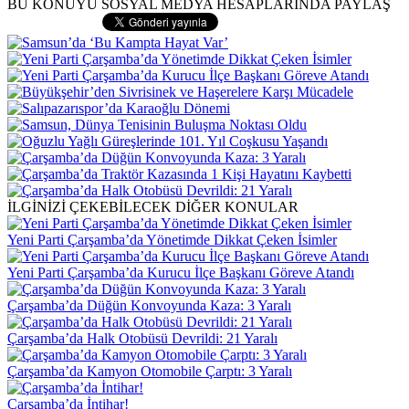
BU KONUYU SOSYAL MEDYA HESAPLARINDA PAYLAŞ
İLGİNİZİ ÇEKEBİLECEK DİĞER KONULAR
Yeni Parti Çarşamba’da Yönetimde Dikkat Çeken İsimler
Yeni Parti Çarşamba’da Kurucu İlçe Başkanı Göreve Atandı
Çarşamba’da Düğün Konvoyunda Kaza: 3 Yaralı
Çarşamba’da Halk Otobüsü Devrildi: 21 Yaralı
Çarşamba’da Kamyon Otomobile Çarptı: 3 Yaralı
Çarşamba’da İntihar!