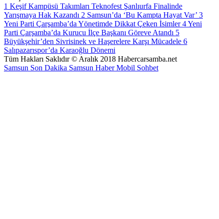
1
Keşif Kampüsü Takımları Teknofest Şanlıurfa Finalinde
Yarışmaya Hak Kazandı
2
Samsun’da ‘Bu Kampta Hayat Var’
3
Yeni Parti Çarşamba’da Yönetimde Dikkat Çeken İsimler
4
Yeni
Parti Çarşamba’da Kurucu İlçe Başkanı Göreve Atandı
5
Büyükşehir’den Sivrisinek ve Haşerelere Karşı Mücadele
6
Salıpazarıspor’da Karaoğlu Dönemi
Tüm Hakları Saklıdır © Aralık 2018 Habercarsamba.net
Samsun Son Dakika
Samsun Haber
Mobil Sohbet