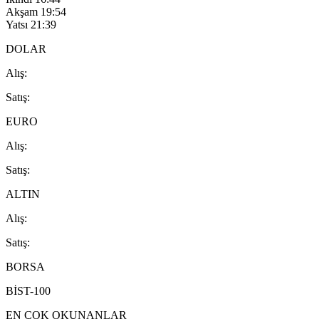
Akşam
19:54
Yatsı
21:39
DOLAR
A
lış
:
S
atış
:
EURO
A
lış
:
S
atış
:
ALTIN
A
lış
:
S
atış
:
BORSA
BİST-100
EN ÇOK OKUNANLAR