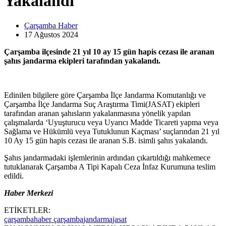
Yakalandı
Çarşamba Haber
17 Ağustos
2024
Çarşamba ilçesinde 21 yıl 10 ay 15 gün hapis cezası ile aranan
şahıs jandarma ekipleri tarafından yakalandı.
Edinilen bilgilere göre Çarşamba İlçe Jandarma Komutanlığı ve
Çarşamba İlçe Jandarma Suç Araştırma Timi(JASAT) ekipleri
tarafından aranan şahısların yakalanmasına yönelik yapılan
çalışmalarda ‘Uyuşturucu veya Uyarıcı Madde Ticareti yapma veya
Sağlama ve Hükümlü veya Tutuklunun Kaçması’ suçlarından 21 yıl
10 Ay 15 gün hapis cezası ile aranan S.B. isimli şahıs yakalandı.
Şahıs jandarmadaki işlemlerinin ardından çıkartıldığı mahkemece
tutuklanarak Çarşamba A Tipi Kapalı Ceza İnfaz Kurumuna teslim
edildi.
Haber Merkezi
ETİKETLER:
çarşamba
haber çarşamba
jandarma
jasat