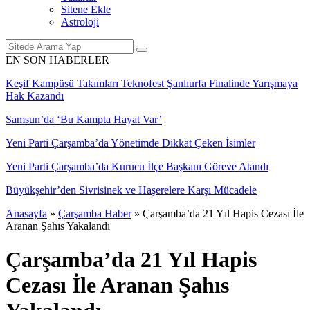
Sitene Ekle
Astroloji
EN SON HABERLER
Keşif Kampüsü Takımları Teknofest Şanlıurfa Finalinde Yarışmaya
Hak Kazandı
Samsun’da ‘Bu Kampta Hayat Var’
Yeni Parti Çarşamba’da Yönetimde Dikkat Çeken İsimler
Yeni Parti Çarşamba’da Kurucu İlçe Başkanı Göreve Atandı
Büyükşehir’den Sivrisinek ve Haşerelere Karşı Mücadele
Anasayfa
»
Çarşamba Haber
»
Çarşamba’da 21 Yıl Hapis Cezası İle
Aranan Şahıs Yakalandı
Çarşamba’da 21 Yıl Hapis
Cezası İle Aranan Şahıs