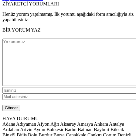
ZİYARETÇİ YORUMLARI
Henüz yorum yapılmamış. İlk yorumu aşağıdaki form aracılığıyla siz
yapabilirsiniz.
BİR YORUM YAZ
HAVA DURUMU
Adana
Adıyaman
Afyon
Ağrı
Aksaray
Amasya
Ankara
Antalya
Ardahan
Artvin
Aydın
Balıkesir
Bartın
Batman
Bayburt
Bilecik
Bingöl
Bitlis
Bolu
Burdur
Bursa
Çanakkale
Çankırı
Çorum
Denizli