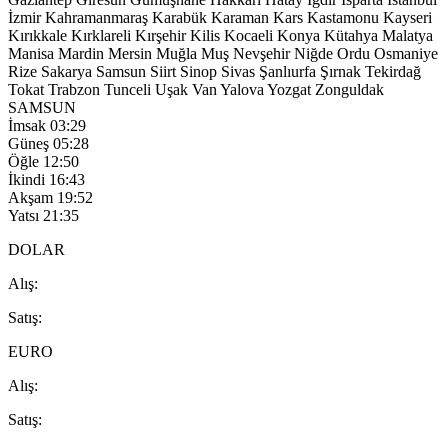
İzmir
Kahramanmaraş
Karabük
Karaman
Kars
Kastamonu
Kayseri
Kırıkkale
Kırklareli
Kırşehir
Kilis
Kocaeli
Konya
Kütahya
Malatya
Manisa
Mardin
Mersin
Muğla
Muş
Nevşehir
Niğde
Ordu
Osmaniye
Rize
Sakarya
Samsun
Siirt
Sinop
Sivas
Şanlıurfa
Şırnak
Tekirdağ
Tokat
Trabzon
Tunceli
Uşak
Van
Yalova
Yozgat
Zonguldak
SAMSUN
İmsak
03:29
Güneş
05:28
Öğle
12:50
İkindi
16:43
Akşam
19:52
Yatsı
21:35
DOLAR
A
lış
:
S
atış
:
EURO
A
lış
:
S
atış
: