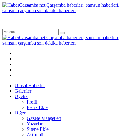
Ulusal Haberler
Galeriler
Üyelik
Profil
İçerik Ekle
Diğer
Gazete Manşetleri
Yazarlar
Sitene Ekle
Astroloji