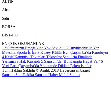
ALTIN
A
lış
:
S
atış
:
BORSA
BİST-100
EN ÇOK OKUNANLAR
1
“Çiftçimizin Emeği Yine Yok Sayıldı!”
2
Büyükşehir İle Yaz
Mevsimi Sporla İç İçe
3
Kuzey Kültür Evi, Çarşamba’da Kuruluyor
4
Keşif Kampüsü Takımları Teknofest Şanlıurfa Finalinde
Yarışmaya Hak Kazandı
5
Samsun’da ‘Bu Kampta Hayat Var’
6
Yeni Parti Çarşamba’da Yönetimde Dikkat Çeken İsimler
Tüm Hakları Saklıdır © Aralık 2018 Habercarsamba.net
Samsun Son Dakika
Samsun Haber
Mobil Sohbet