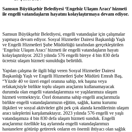
Samsun Büyükşehir Belediyesi ‘Engelsiz Ulaşım Aracı’ hizmeti
ile engelli vatandaşların hayatını kolaylaştırmaya devam ediyor.
Samsun Büyükşehir Belediyesi, engelli vatandaşlar için çalışmalar
yapmaya devam ediyor. Sosyal Hizmetler Dairesi Başkanlığı Yaşlı
ve Engelli Hizmetleri Şube Müdürlüğü tarafından gerçekleştirilen
‘Engelsiz Ulaşım Aracı’ hizmeti ile engelli vatandaşların hayatı
kolaylaştırılıyor. 2023 yılında 576 engelli bireye 4 bin 830 defa
ücretsiz ulaşım hizmeti sunulduğu belirtildi.
Yapılan çalışma ile ilgili bilgi veren Sosyal Hizmetler Dairesi
Başkanlığı Yaşlı ve Engelli Hizmetleri Şube Müdürü Emrah Baş,
“Yüzde 40 ve üzeri engel oranına sahip, tek başına veya
refakatçisiyle birlikte toplu ulaşım araçlarını kullanamayacak
durumda olan engelli vatandaşlarımıza ve yaşlılarımıza ulaşım
hizmeti vermekteyiz. Özel donanıma sahip engelli araçlarımızla
birlikte engelli vatandaşlarımızın eğitim, sağlık, kamu kurumu
ilişkileri ve sosyal aktiviteler gibi pek çok alanda kendilerinin ulaşım
aracı taleplerini karşılamaktayız. 2023 yılında 576 engelli ve yaşlı
vatandaşımıza 4 bin 830 defa ulaşım hizmeti sunduk. Engelli
araçlarımız özellikle kış aylarında engelli vatandaşlarımızı
hastanelere götürüp getirerek onların en önemli ihtiyacı olan sağlık