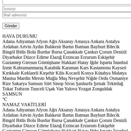
HAVA DURUMU
Adana
Adıyaman
Afyon
Ağrı
Aksaray
Amasya
Ankara
Antalya
Ardahan
Artvin
Aydın
Balıkesir
Bartın
Batman
Bayburt
Bilecik
Bingöl
Bitlis
Bolu
Burdur
Bursa
Çanakkale
Çankırı
Çorum
Denizli
Diyarbakır
Düzce
Edirne
Elazığ
Erzincan
Erzurum
Eskişehir
Gaziantep
Giresun
Gümüşhane
Hakkari
Hatay
Iğdır
Isparta
İstanbul
İzmir
Kahramanmaraş
Karabük
Karaman
Kars
Kastamonu
Kayseri
Kırıkkale
Kırklareli
Kırşehir
Kilis
Kocaeli
Konya
Kütahya
Malatya
Manisa
Mardin
Mersin
Muğla
Muş
Nevşehir
Niğde
Ordu
Osmaniye
Rize
Sakarya
Samsun
Siirt
Sinop
Sivas
Şanlıurfa
Şırnak
Tekirdağ
Tokat
Trabzon
Tunceli
Uşak
Van
Yalova
Yozgat
Zonguldak
SAMSUN
°C
NAMAZ VAKİTLERİ
Adana
Adıyaman
Afyon
Ağrı
Aksaray
Amasya
Ankara
Antalya
Ardahan
Artvin
Aydın
Balıkesir
Bartın
Batman
Bayburt
Bilecik
Bingöl
Bitlis
Bolu
Burdur
Bursa
Çanakkale
Çankırı
Çorum
Denizli
Diyarbakır
Düzce
Edirne
Elazığ
Erzincan
Erzurum
Eskişehir
Gaziantep
Giresun
Gümüşhane
Hakkari
Hatay
Iğdır
Isparta
İstanbul