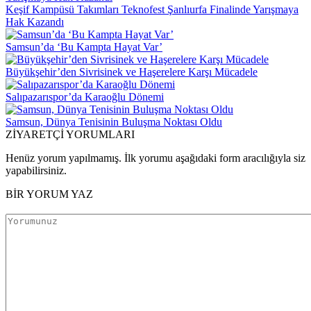
Keşif Kampüsü Takımları Teknofest Şanlıurfa Finalinde Yarışmaya
Hak Kazandı
Samsun’da ‘Bu Kampta Hayat Var’
Büyükşehir’den Sivrisinek ve Haşerelere Karşı Mücadele
Salıpazarıspor’da Karaoğlu Dönemi
Samsun, Dünya Tenisinin Buluşma Noktası Oldu
ZİYARETÇİ YORUMLARI
Henüz yorum yapılmamış. İlk yorumu aşağıdaki form aracılığıyla siz
yapabilirsiniz.
BİR YORUM YAZ