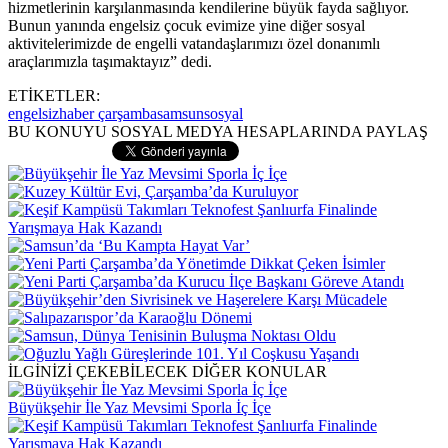
hizmetlerinin karşılanmasında kendilerine büyük fayda sağlıyor.
Bunun yanında engelsiz çocuk evimize yine diğer sosyal
aktivitelerimizde de engelli vatandaşlarımızı özel donanımlı
araçlarımızla taşımaktayız” dedi.
ETİKETLER:
engelsiz
haber çarşamba
samsun
sosyal
BU KONUYU SOSYAL MEDYA HESAPLARINDA PAYLAŞ
İLGİNİZİ ÇEKEBİLECEK DİĞER KONULAR
Büyükşehir İle Yaz Mevsimi Sporla İç İçe