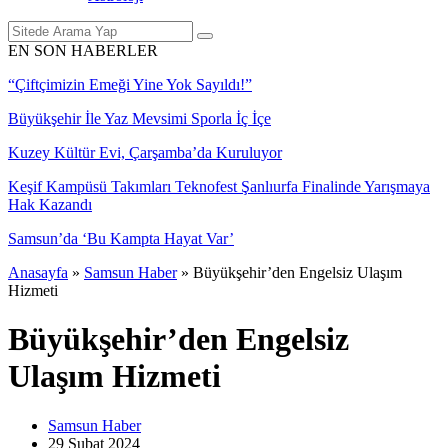
EN SON HABERLER
“Çiftçimizin Emeği Yine Yok Sayıldı!”
Büyükşehir İle Yaz Mevsimi Sporla İç İçe
Kuzey Kültür Evi, Çarşamba’da Kuruluyor
Keşif Kampüsü Takımları Teknofest Şanlıurfa Finalinde Yarışmaya
Hak Kazandı
Samsun’da ‘Bu Kampta Hayat Var’
Anasayfa
»
Samsun Haber
»
Büyükşehir’den Engelsiz Ulaşım
Hizmeti
Büyükşehir’den Engelsiz
Ulaşım Hizmeti
Samsun Haber
29 Şubat
2024