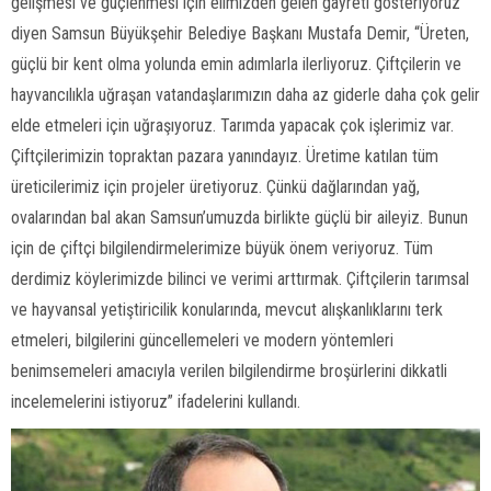
gelişmesi ve güçlenmesi için elimizden gelen gayreti gösteriyoruz”
diyen Samsun Büyükşehir Belediye Başkanı Mustafa Demir, “Üreten,
güçlü bir kent olma yolunda emin adımlarla ilerliyoruz. Çiftçilerin ve
hayvancılıkla uğraşan vatandaşlarımızın daha az giderle daha çok gelir
elde etmeleri için uğraşıyoruz. Tarımda yapacak çok işlerimiz var.
Çiftçilerimizin topraktan pazara yanındayız. Üretime katılan tüm
üreticilerimiz için projeler üretiyoruz. Çünkü dağlarından yağ,
ovalarından bal akan Samsun’umuzda birlikte güçlü bir aileyiz. Bunun
için de çiftçi bilgilendirmelerimize büyük önem veriyoruz. Tüm
derdimiz köylerimizde bilinci ve verimi arttırmak. Çiftçilerin tarımsal
ve hayvansal yetiştiricilik konularında, mevcut alışkanlıklarını terk
etmeleri, bilgilerini güncellemeleri ve modern yöntemleri
benimsemeleri amacıyla verilen bilgilendirme broşürlerini dikkatli
incelemelerini istiyoruz” ifadelerini kullandı.