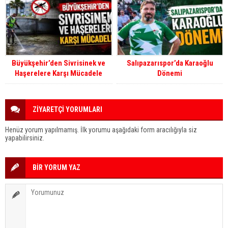
Büyükşehir’den Sivrisinek ve
Salıpazarıspor’da Karaoğlu
Haşerelere Karşı Mücadele
Dönemi
ZİYARETÇİ YORUMLARI
Henüz yorum yapılmamış. İlk yorumu aşağıdaki form aracılığıyla siz
yapabilirsiniz.
BİR YORUM YAZ