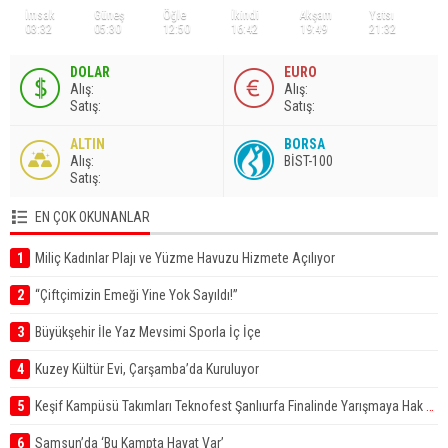
İmsak
Güneş
Öğle
İkindi
Akşam
Yatsı
03:32
05:30
12:50
16:42
19:49
21:32
DOLAR
EURO
A
lış
:
A
lış
:
S
atış
:
S
atış
:
ALTIN
BORSA
A
lış
:
BİST-100
S
atış
:
EN ÇOK OKUNANLAR
1
Miliç Kadınlar Plajı ve Yüzme Havuzu Hizmete Açılıyor
2
“Çiftçimizin Emeği Yine Yok Sayıldı!”
3
Büyükşehir İle Yaz Mevsimi Sporla İç İçe
4
Kuzey Kültür Evi, Çarşamba’da Kuruluyor
5
Keşif Kampüsü Takımları Teknofest Şanlıurfa Finalinde Yarışmaya Hak Kazandı
6
Samsun’da ‘Bu Kampta Hayat Var’