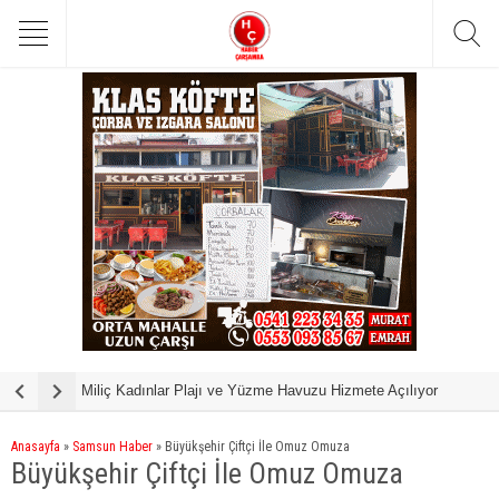
ajı ve Yüzme Havuzu Hizmete Açılıyor
“Çiftçimizin Emeği Yine Yok Sayı
Anasayfa
»
Samsun Haber
»
Büyükşehir Çiftçi İle Omuz Omuza
Büyükşehir Çiftçi İle Omuz Omuza