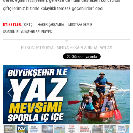
Gerek eğitim faaliyetleri, gerekse de fidan destekleri konusunda
çiftçilerimiz bizimle kolaylıklı temasa geçebilirler” dedi.
ETİKETLER:
ÇIFTÇI
HABER ÇARŞAMBA
MUSTAFA DEMIR
SAMSUN BÜYÜKŞEHIR BELEDIYESI
BU KONUYU SOSYAL MEDYA HESAPLARINDA PAYLAŞ