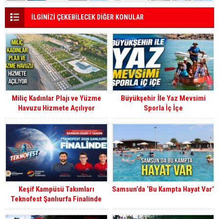
İLGİNİZİ ÇEKEBİLECEK DİĞER KONULAR
Miliç Kadınlar Plajı ve Yüzme
Büyükşehir İle Yaz Mevsimi
Havuzu Hizmete Açılıyor
Sporla İç İçe
Keşif Kampüsü Takımları
Samsun’da ‘Bu Kampta Hayat Var’
Teknofest Şanlıurfa Finalinde
Yarışmaya Hak Kazandı