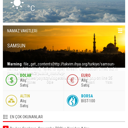
°C
NAMAZ VAKİTLERİ
SAMSUN
Warning
: file_get_contents(http://takvim.ihya.org/turkiye/samsun-
namaz-vakitleri.html): failed to open stream: Connection timed out in
/home/haberca2/public_html/wp-
DOLAR
EURO
content/themes/poyraz/widgets/widget.namaz.php
on line
25
A
lış
:
A
lış
:
İmsak
Güneş
Öğle
İkindi
Akşam
Yatsı
S
atış
:
S
atış
:
ALTIN
BORSA
A
lış
:
BİST-100
S
atış
:
EN ÇOK OKUNANLAR