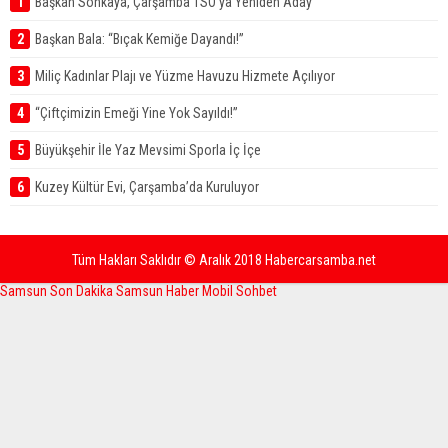
1
Başkan Sonkaya, Çarşamba TSO’ya Yeniden Aday
2
Başkan Bala: “Bıçak Kemiğe Dayandı!”
3
Miliç Kadınlar Plajı ve Yüzme Havuzu Hizmete Açılıyor
4
“Çiftçimizin Emeği Yine Yok Sayıldı!”
5
Büyükşehir İle Yaz Mevsimi Sporla İç İçe
6
Kuzey Kültür Evi, Çarşamba’da Kuruluyor
Tüm Hakları Saklıdır © Aralık 2018 Habercarsamba.net
Samsun Son Dakika
Samsun Haber
Mobil Sohbet