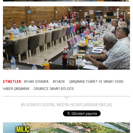
ETİKETLER:
AYHAN SONKAYA
AYVACIK
ÇARŞAMBA TICARET VE SANAYI ODASI
HABER ÇARŞAMBA
ORGANIZE SANAYI BÖLGESI
BU KONUYU SOSYAL MEDYA HESAPLARINDA PAYLAŞ