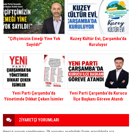
“Çiftçimizin Emeği Yine Yok
Kuzey Kültür Evi, Çarşamba’da
Sayıldı!”
Kuruluyor
Yeni Parti Çarşamba’da
Yeni Parti Çarşamba’da Kurucu
Yönetimde Dikkat Çeken İsimler
İlçe Başkanı Göreve Atandı
ZİYARETÇİ YORUMLARI
Henüz yorum yapılmamış. İlk yorumu aşağıdaki form aracılığıyla siz