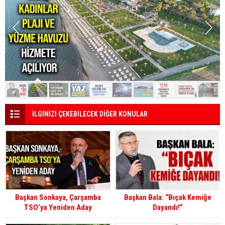
İLGİNİZİ ÇEKEBİLECEK DİĞER KONULAR
Başkan Sonkaya, Çarşamba
Başkan Bala: “Bıçak Kemiğe
TSO’ya Yeniden Aday
Dayandı!”