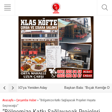
y
Başkan Bala: “Bıçak Kemiğe Dayandı!”
M
Anasayfa
»
Çarşamba Haber
»
“Bölgemize Katkı Sağlayacak Projeleri Hayata
Geçireceğiz”
“Bölgemize Katkı Sağlayacak Projeleri