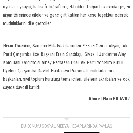
oyunlar oynayıp, hatıra fotoğrafları çektirdiler. Düğün havasında geçen
nişan töreninde aileler ve genç çift katılan her kese teşekkür ederek
mutluluklarını dile getrdiler.
Nişan Törenine; Samsun Milletvekillerinden Eczacı Cemal Alişan, Ak
Parti Çarşamba İlçe Başkanı Ersin Sandıkçı, Sivas İl Jandarma Alay
Komutanı Yardımcısı Albay Ramazan Ünal, Ak Parti Yönetim Kurulu
Üyeleri, Çarşamba Devlet Hastanesi Personeli, muhtarlar, oda
başkanları, sivil toplum kuruluşu temsilcileri, ailelerin akrabaları ve çok
sayıda davetli katıldı.
Ahmet Naci KILAVUZ
BU KONUYU SOSYAL MEDYA HESAPLARINDA PAYLAŞ