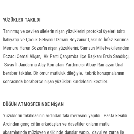
YÜZÜKLER TAKILDI
Tanınmış ve sevilen ailelerin nişan yüzüklerini protokol üyeleri taktı.
İlahiyatçı ve Çocuk Gelişimi Uzmanı Beyzanur Çakır ile İnfaz Koruma
Memuru Harun Sözen’in nişan yüzüklerini; Samsun Milletvekillerinden
Eczacı Cemal Alişan, Ak Parti Çarşamba İlçe Başkanı Ersin Sandıkçı,
Sivas İl Jandarma Alay Komutanı Yardımcısı Albay Ramazan Ünal
beraber taktılar. Bir ömür mutluluk dileğiyle, tebrik konuşmalarının
sonrasında beraberce nişan yüzükleri kurdelesini kestiler.
DÜĞÜN ATMOSFERİNDE NİŞAN
Yüzüklerin takılmasının ardından takı merasimi yapıldı. Pasta kesildi.
Ardından genç çiftin arkadaşları ve davetliler onların mutlu
akşamlarında müzisyen eşliğinde danslar yapıp, davul ve zurna ile