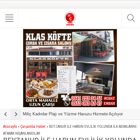
Miliç Kadınlar Plajı ve Yüzme Havuzu Hizmete Açılıyor
“
Anasayfa
»
Çarşamba Haber
»
BEYZANUR İLE HARUN EVLİLİK YOLUNDA İLK ADIMLARINI
ATARAK NİŞANLANDILAR