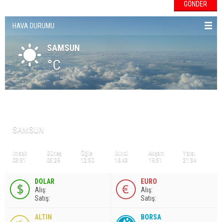
HAVA DURUMU
SAMSUN
°C
NAMAZ VAKİTLERİ
SAMSUN
İmsak
Güneş
Öğle
İkindi
Akşam
Yatsı
03:31
05:29
12:50
16:43
19:51
21:34
DOLAR
EURO
A
lış
:
A
lış
:
S
atış
:
S
atış
:
ALTIN
BORSA