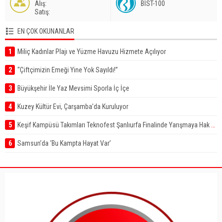
A
lış
:
BİST-100
S
atış
:
EN ÇOK OKUNANLAR
1
Miliç Kadınlar Plajı ve Yüzme Havuzu Hizmete Açılıyor
2
“Çiftçimizin Emeği Yine Yok Sayıldı!”
3
Büyükşehir İle Yaz Mevsimi Sporla İç İçe
4
Kuzey Kültür Evi, Çarşamba’da Kuruluyor
5
Keşif Kampüsü Takımları Teknofest Şanlıurfa Finalinde Yarışmaya Hak Kazandı
6
Samsun’da ‘Bu Kampta Hayat Var’