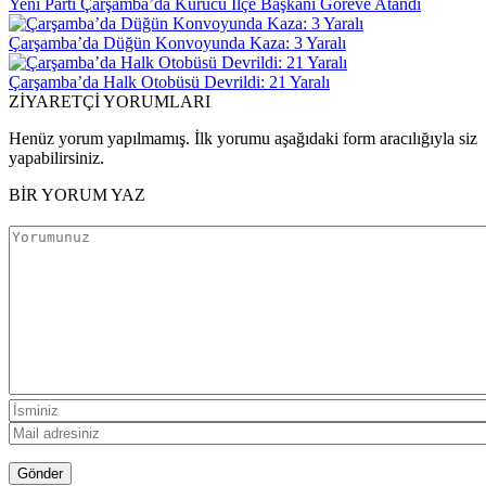
Yeni Parti Çarşamba’da Kurucu İlçe Başkanı Göreve Atandı
Çarşamba’da Düğün Konvoyunda Kaza: 3 Yaralı
Çarşamba’da Halk Otobüsü Devrildi: 21 Yaralı
ZİYARETÇİ YORUMLARI
Henüz yorum yapılmamış. İlk yorumu aşağıdaki form aracılığıyla siz
yapabilirsiniz.
BİR YORUM YAZ