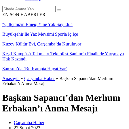
EN SON HABERLER
“Çiftçimizin Emeği Yine Yok Sayıldı!”
Büyükşehir İle Yaz Mevsimi Sporla İç İçe
Kuzey Kültür Evi, Çarşamba’da Kuruluyor
Keşif Kampüsü Takımları Teknofest Şanlıurfa Finalinde Yarışmaya
Hak Kazandı
Samsun’da ‘Bu Kampta Hayat Var’
Anasayfa
»
Çarşamba Haber
»
Başkan Sapancı’dan Merhum
Erbakan’ı Anma Mesajı
Başkan Sapancı’dan Merhum
Erbakan’ı Anma Mesajı
Çarşamba Haber
27 Şubat
2023