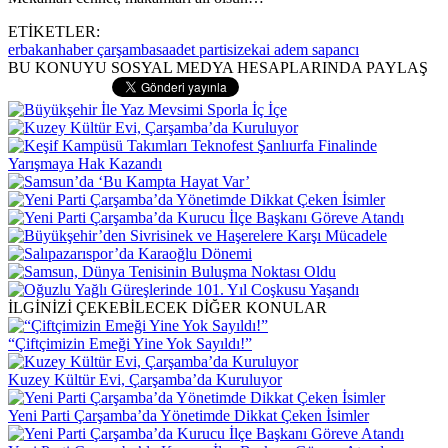
ETİKETLER:
erbakan
haber çarşamba
saadet partisi
zekai adem sapancı
BU KONUYU SOSYAL MEDYA HESAPLARINDA PAYLAŞ
İLGİNİZİ ÇEKEBİLECEK DİĞER KONULAR
“Çiftçimizin Emeği Yine Yok Sayıldı!”
Kuzey Kültür Evi, Çarşamba’da Kuruluyor
Yeni Parti Çarşamba’da Yönetimde Dikkat Çeken İsimler