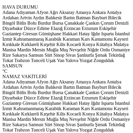
HAVA DURUMU
Adana
Adıyaman
Afyon
Ağrı
Aksaray
Amasya
Ankara
Antalya
Ardahan
Artvin
Aydın
Balıkesir
Bartın
Batman
Bayburt
Bilecik
Bingöl
Bitlis
Bolu
Burdur
Bursa
Çanakkale
Çankırı
Çorum
Denizli
Diyarbakır
Düzce
Edirne
Elazığ
Erzincan
Erzurum
Eskişehir
Gaziantep
Giresun
Gümüşhane
Hakkari
Hatay
Iğdır
Isparta
İstanbul
İzmir
Kahramanmaraş
Karabük
Karaman
Kars
Kastamonu
Kayseri
Kırıkkale
Kırklareli
Kırşehir
Kilis
Kocaeli
Konya
Kütahya
Malatya
Manisa
Mardin
Mersin
Muğla
Muş
Nevşehir
Niğde
Ordu
Osmaniye
Rize
Sakarya
Samsun
Siirt
Sinop
Sivas
Şanlıurfa
Şırnak
Tekirdağ
Tokat
Trabzon
Tunceli
Uşak
Van
Yalova
Yozgat
Zonguldak
SAMSUN
°C
NAMAZ VAKİTLERİ
Adana
Adıyaman
Afyon
Ağrı
Aksaray
Amasya
Ankara
Antalya
Ardahan
Artvin
Aydın
Balıkesir
Bartın
Batman
Bayburt
Bilecik
Bingöl
Bitlis
Bolu
Burdur
Bursa
Çanakkale
Çankırı
Çorum
Denizli
Diyarbakır
Düzce
Edirne
Elazığ
Erzincan
Erzurum
Eskişehir
Gaziantep
Giresun
Gümüşhane
Hakkari
Hatay
Iğdır
Isparta
İstanbul
İzmir
Kahramanmaraş
Karabük
Karaman
Kars
Kastamonu
Kayseri
Kırıkkale
Kırklareli
Kırşehir
Kilis
Kocaeli
Konya
Kütahya
Malatya
Manisa
Mardin
Mersin
Muğla
Muş
Nevşehir
Niğde
Ordu
Osmaniye
Rize
Sakarya
Samsun
Siirt
Sinop
Sivas
Şanlıurfa
Şırnak
Tekirdağ
Tokat
Trabzon
Tunceli
Uşak
Van
Yalova
Yozgat
Zonguldak