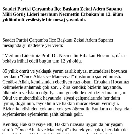
Saadet Partisi Çarşamba İlçe Başkanı Zekai Adem Sapancı,
Milli Görüş Lideri merhum Necmettin Erbakan’ın 12. ölüm
yıldönümü vesilesiyle bir mesaj yayınladı.
Saadet Partisi Çarşamba İlçe Başkanı Zekai Adem Sapancı
mesajında şu ifadelere yer verdi:
“Merhum Liderimiz Prof. Dr. Necmettin Erbakan Hocamız, dâr-ı
bekâya irtihal edeli bugün tam 12 yıl oldu.
85 yıllık ömrü ve yaklaşık yarım asırlık siyasi mücadelesi boyunca
her daim “Önce Ahlak ve Maneviyat” düsturunu şiar edinmişti.
Cenâb-ı Allah, kendisinden ebediyen razı olsun. Erbakan Hocamızı
kelimelerle anlatmak çok zor… Zira kendisi; bizlerin hayatında,
ülkemizin ve İslam coğrafyasının genelinde derin izler bırakmıştır.
Okul ve mühendislik hayatında, siyasi çalışmalarında her daim
iyinin, doğrunun, faydalının ve hakkın mücadelesini vermiştir.
Bizler, kendisinden çok ama çok şey öğrendik. Bunların en başında,
söylemlerine eylemlerini şahit kılmak gelir.
Kendisi; Hakkı tavsiye etti, Hakkın rızasına uygun da bir yaşam
sürdü. “Önce Ahlak ve Maneviyat” diyerek yola çıktı, her daim de