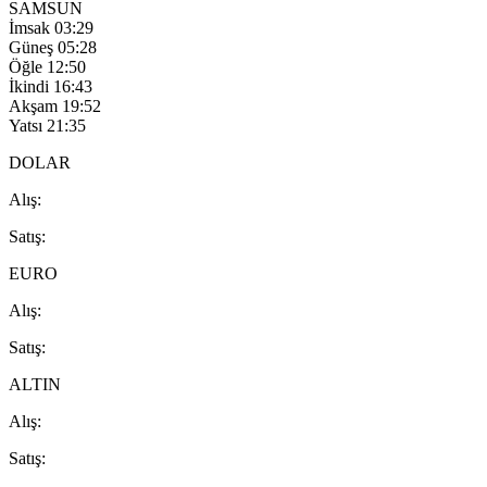
SAMSUN
İmsak
03:29
Güneş
05:28
Öğle
12:50
İkindi
16:43
Akşam
19:52
Yatsı
21:35
DOLAR
A
lış
:
S
atış
:
EURO
A
lış
:
S
atış
:
ALTIN
A
lış
:
S
atış
: