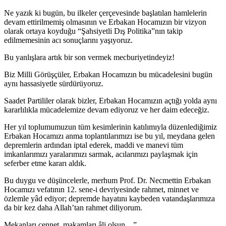
Ne yazık ki bugün, bu ilkeler çerçevesinde başlatılan hamlelerin
devam ettirilmemiş olmasının ve Erbakan Hocamızın bir vizyon
olarak ortaya koyduğu “Şahsiyetli Dış Politika”nın takip
edilmemesinin acı sonuçlarını yaşıyoruz.
Bu yanlışlara artık bir son vermek mecburiyetindeyiz!
Biz Milli Görüşçüler, Erbakan Hocamızın bu mücadelesini bugün
aynı hassasiyetle sürdürüyoruz.
Saadet Partililer olarak bizler, Erbakan Hocamızın açtığı yolda aynı
kararlılıkla mücadelemize devam ediyoruz ve her daim edeceğiz.
Her yıl toplumumuzun tüm kesimlerinin katılımıyla düzenlediğimiz
Erbakan Hocamızı anma toplantılarımızı ise bu yıl, meydana gelen
depremlerin ardından iptal ederek, maddi ve manevi tüm
imkanlarımızı yaralarımızı sarmak, acılarımızı paylaşmak için
seferber etme kararı aldık.
Bu duygu ve düşüncelerle, merhum Prof. Dr. Necmettin Erbakan
Hocamızı vefatının 12. sene-i devriyesinde rahmet, minnet ve
özlemle yâd ediyor; depremde hayatını kaybeden vatandaşlarımıza
da bir kez daha Allah’tan rahmet diliyorum.
Mekanları cennet, makamları âli olsun…”