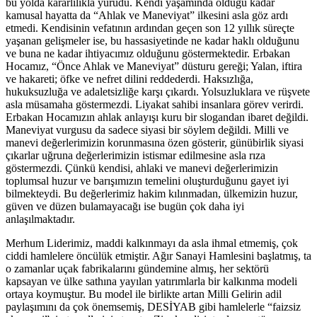
bu yolda kararlılıkla yürüdü. Kendi yaşamında olduğu kadar
kamusal hayatta da “Ahlak ve Maneviyat” ilkesini asla göz ardı
etmedi. Kendisinin vefatının ardından geçen son 12 yıllık süreçte
yaşanan gelişmeler ise, bu hassasiyetinde ne kadar haklı olduğunu
ve buna ne kadar ihtiyacımız olduğunu göstermektedir. Erbakan
Hocamız, “Önce Ahlak ve Maneviyat” düsturu gereği; Yalan, iftira
ve hakareti; öfke ve nefret dilini reddederdi. Haksızlığa,
hukuksuzluğa ve adaletsizliğe karşı çıkardı. Yolsuzluklara ve rüşvete
asla müsamaha göstermezdi. Liyakat sahibi insanlara görev verirdi.
Erbakan Hocamızın ahlak anlayışı kuru bir slogandan ibaret değildi.
Maneviyat vurgusu da sadece siyasi bir söylem değildi. Milli ve
manevi değerlerimizin korunmasına özen gösterir, günübirlik siyasi
çıkarlar uğruna değerlerimizin istismar edilmesine asla rıza
göstermezdi. Çünkü kendisi, ahlaki ve manevi değerlerimizin
toplumsal huzur ve barışımızın temelini oluşturduğunu gayet iyi
bilmekteydi. Bu değerlerimiz hakim kılınmadan, ülkemizin huzur,
güven ve düzen bulamayacağı ise bugün çok daha iyi
anlaşılmaktadır.
Merhum Liderimiz, maddi kalkınmayı da asla ihmal etmemiş, çok
ciddi hamlelere öncülük etmiştir. Ağır Sanayi Hamlesini başlatmış, ta
o zamanlar uçak fabrikalarını gündemine almış, her sektörü
kapsayan ve ülke sathına yayılan yatırımlarla bir kalkınma modeli
ortaya koymuştur. Bu model ile birlikte artan Milli Gelirin adil
paylaşımını da çok önemsemiş, DESİYAB gibi hamlelerle “faizsiz