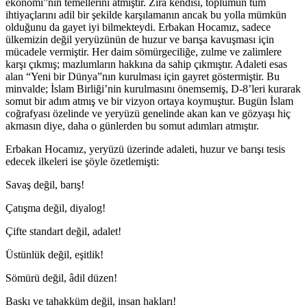
ekonomi”nin temellerini atmıştır. Zira kendisi, toplumun tüm
ihtiyaçlarını adil bir şekilde karşılamanın ancak bu yolla mümkün
olduğunu da gayet iyi bilmekteydi. Erbakan Hocamız, sadece
ülkemizin değil yeryüzünün de huzur ve barışa kavuşması için
mücadele vermiştir. Her daim sömürgeciliğe, zulme ve zalimlere
karşı çıkmış; mazlumların hakkına da sahip çıkmıştır. Adaleti esas
alan “Yeni bir Dünya”nın kurulması için gayret göstermiştir. Bu
minvalde; İslam Birliği’nin kurulmasını önemsemiş, D-8’leri kurarak
somut bir adım atmış ve bir vizyon ortaya koymuştur. Bugün İslam
coğrafyası özelinde ve yeryüzü genelinde akan kan ve gözyaşı hiç
akmasın diye, daha o günlerden bu somut adımları atmıştır.
Erbakan Hocamız, yeryüzü üzerinde adaleti, huzur ve barışı tesis
edecek ilkeleri ise şöyle özetlemişti:
Savaş değil, barış!
Çatışma değil, diyalog!
Çifte standart değil, adalet!
Üstünlük değil, eşitlik!
Sömürü değil, âdil düzen!
Baskı ve tahakküm değil, insan hakları!