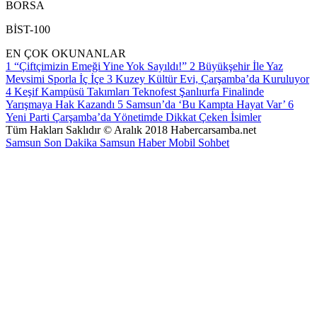
BORSA
BİST-100
EN ÇOK OKUNANLAR
1
“Çiftçimizin Emeği Yine Yok Sayıldı!”
2
Büyükşehir İle Yaz
Mevsimi Sporla İç İçe
3
Kuzey Kültür Evi, Çarşamba’da Kuruluyor
4
Keşif Kampüsü Takımları Teknofest Şanlıurfa Finalinde
Yarışmaya Hak Kazandı
5
Samsun’da ‘Bu Kampta Hayat Var’
6
Yeni Parti Çarşamba’da Yönetimde Dikkat Çeken İsimler
Tüm Hakları Saklıdır © Aralık 2018 Habercarsamba.net
Samsun Son Dakika
Samsun Haber
Mobil Sohbet