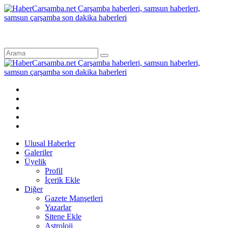
Ulusal Haberler
Galeriler
Üyelik
Profil
İçerik Ekle
Diğer
Gazete Manşetleri
Yazarlar
Sitene Ekle
Astroloji