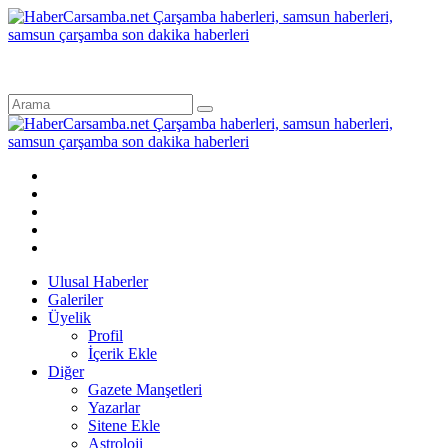
Ulusal Haberler
Galeriler
Üyelik
Profil
İçerik Ekle
Diğer
Gazete Manşetleri
Yazarlar
Sitene Ekle
Astroloji