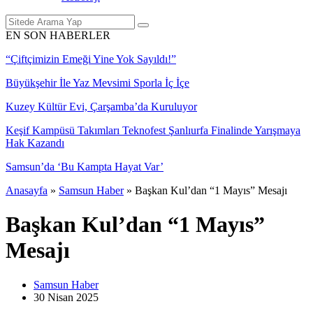
EN SON HABERLER
“Çiftçimizin Emeği Yine Yok Sayıldı!”
Büyükşehir İle Yaz Mevsimi Sporla İç İçe
Kuzey Kültür Evi, Çarşamba’da Kuruluyor
Keşif Kampüsü Takımları Teknofest Şanlıurfa Finalinde Yarışmaya
Hak Kazandı
Samsun’da ‘Bu Kampta Hayat Var’
Anasayfa
»
Samsun Haber
»
Başkan Kul’dan “1 Mayıs” Mesajı
Başkan Kul’dan “1 Mayıs”
Mesajı
Samsun Haber
30 Nisan
2025