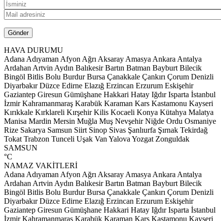
HAVA DURUMU
Adana
Adıyaman
Afyon
Ağrı
Aksaray
Amasya
Ankara
Antalya
Ardahan
Artvin
Aydın
Balıkesir
Bartın
Batman
Bayburt
Bilecik
Bingöl
Bitlis
Bolu
Burdur
Bursa
Çanakkale
Çankırı
Çorum
Denizli
Diyarbakır
Düzce
Edirne
Elazığ
Erzincan
Erzurum
Eskişehir
Gaziantep
Giresun
Gümüşhane
Hakkari
Hatay
Iğdır
Isparta
İstanbul
İzmir
Kahramanmaraş
Karabük
Karaman
Kars
Kastamonu
Kayseri
Kırıkkale
Kırklareli
Kırşehir
Kilis
Kocaeli
Konya
Kütahya
Malatya
Manisa
Mardin
Mersin
Muğla
Muş
Nevşehir
Niğde
Ordu
Osmaniye
Rize
Sakarya
Samsun
Siirt
Sinop
Sivas
Şanlıurfa
Şırnak
Tekirdağ
Tokat
Trabzon
Tunceli
Uşak
Van
Yalova
Yozgat
Zonguldak
SAMSUN
°C
NAMAZ VAKİTLERİ
Adana
Adıyaman
Afyon
Ağrı
Aksaray
Amasya
Ankara
Antalya
Ardahan
Artvin
Aydın
Balıkesir
Bartın
Batman
Bayburt
Bilecik
Bingöl
Bitlis
Bolu
Burdur
Bursa
Çanakkale
Çankırı
Çorum
Denizli
Diyarbakır
Düzce
Edirne
Elazığ
Erzincan
Erzurum
Eskişehir
Gaziantep
Giresun
Gümüşhane
Hakkari
Hatay
Iğdır
Isparta
İstanbul
İzmir
Kahramanmaraş
Karabük
Karaman
Kars
Kastamonu
Kayseri