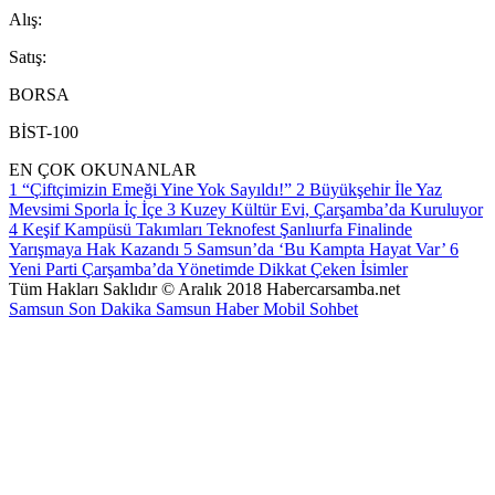
A
lış
:
S
atış
:
BORSA
BİST-100
EN ÇOK OKUNANLAR
1
“Çiftçimizin Emeği Yine Yok Sayıldı!”
2
Büyükşehir İle Yaz
Mevsimi Sporla İç İçe
3
Kuzey Kültür Evi, Çarşamba’da Kuruluyor
4
Keşif Kampüsü Takımları Teknofest Şanlıurfa Finalinde
Yarışmaya Hak Kazandı
5
Samsun’da ‘Bu Kampta Hayat Var’
6
Yeni Parti Çarşamba’da Yönetimde Dikkat Çeken İsimler
Tüm Hakları Saklıdır © Aralık 2018 Habercarsamba.net
Samsun Son Dakika
Samsun Haber
Mobil Sohbet