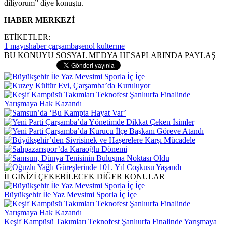
diliyorum” diye konuştu.
HABER MERKEZİ
ETİKETLER:
1 mayıs
haber çarşamba
şenol kul
terme
BU KONUYU SOSYAL MEDYA HESAPLARINDA PAYLAŞ
İLGİNİZİ ÇEKEBİLECEK DİĞER KONULAR
Büyükşehir İle Yaz Mevsimi Sporla İç İçe
Keşif Kampüsü Takımları Teknofest Şanlıurfa Finalinde Yarışmaya