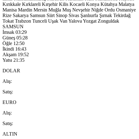
Kırıkkale
Kırklareli
Kırşehir
Kilis
Kocaeli
Konya
Kütahya
Malatya
Manisa
Mardin
Mersin
Muğla
Muş
Nevşehir
Niğde
Ordu
Osmaniye
Rize
Sakarya
Samsun
Siirt
Sinop
Sivas
Şanlıurfa
Şırnak
Tekirdağ
Tokat
Trabzon
Tunceli
Uşak
Van
Yalova
Yozgat
Zonguldak
SAMSUN
İmsak
03:29
Güneş
05:28
Öğle
12:50
İkindi
16:43
Akşam
19:52
Yatsı
21:35
DOLAR
A
lış
:
S
atış
:
EURO
A
lış
:
S
atış
:
ALTIN