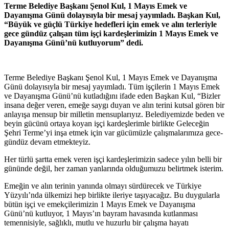
Terme Belediye Başkanı Şenol Kul, 1 Mayıs Emek ve
Dayanışma Günü dolayısıyla bir mesaj yayımladı. Başkan Kul,
“Büyük ve güçlü Türkiye hedefleri için emek ve alın terleriyle
gece gündüz çalışan tüm işçi kardeşlerimizin 1 Mayıs Emek ve
Dayanışma Günü’nü kutluyorum” dedi.
Terme Belediye Başkanı Şenol Kul, 1 Mayıs Emek ve Dayanışma
Günü dolayısıyla bir mesaj yayımladı. Tüm işçilerin 1 Mayıs Emek
ve Dayanışma Günü’nü kutladığını ifade eden Başkan Kul, “Bizler
insana değer veren, emeğe saygı duyan ve alın terini kutsal gören bir
anlayışa mensup bir milletin mensuplarıyız. Belediyemizde beden ve
beyin gücünü ortaya koyan işçi kardeşlerimle birlikte Geleceğin
Şehri Terme’yi inşa etmek için var gücümüzle çalışmalarımıza gece-
gündüz devam etmekteyiz.
Her türlü şartta emek veren işçi kardeşlerimizin sadece yılın belli bir
gününde değil, her zaman yanlarında olduğumuzu belirtmek isterim.
Emeğin ve alın terinin yanında olmayı sürdürecek ve Türkiye
Yüzyılı’nda ülkemizi hep birlikte ileriye taşıyacağız. Bu duygularla
bütün işçi ve emekçilerimizin 1 Mayıs Emek ve Dayanışma
Günü’nü kutluyor, 1 Mayıs’ın bayram havasında kutlanması
temennisiyle, sağlıklı, mutlu ve huzurlu bir çalışma hayatı