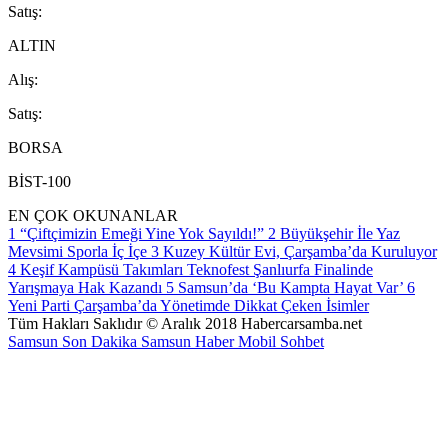
S
atış
:
ALTIN
A
lış
:
S
atış
:
BORSA
BİST-100
EN ÇOK OKUNANLAR
1
“Çiftçimizin Emeği Yine Yok Sayıldı!”
2
Büyükşehir İle Yaz
Mevsimi Sporla İç İçe
3
Kuzey Kültür Evi, Çarşamba’da Kuruluyor
4
Keşif Kampüsü Takımları Teknofest Şanlıurfa Finalinde
Yarışmaya Hak Kazandı
5
Samsun’da ‘Bu Kampta Hayat Var’
6
Yeni Parti Çarşamba’da Yönetimde Dikkat Çeken İsimler
Tüm Hakları Saklıdır © Aralık 2018 Habercarsamba.net
Samsun Son Dakika
Samsun Haber
Mobil Sohbet