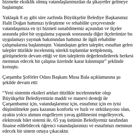
hizmette eksiklik olmuş vatandaşlarımızdan da şikayetler gelmeye
başlamıştır.
Yaklaşık 8 ay gibi süre zarfında Büyükşehir Belediye Başkanımız
Halit Doğan hattımızı iyileştirme ve rehabilite çerçevesinde
vatandaşımıza en iyi hizmeti sunabilmemiz açısından ve ilçeler
arasında pilot bir uygulama yaparak sonrasında diğer ilçelerimize bu
uygulamayı yaymak bakımından hattımız ile ilgili rehabilite
çalışmalarına başlanmıştır. Vatandaştan gelen talepler, esnaftan gelen
talepler titizlikle incelenmiş sürekli toplantılar tertiplenmiş,
görüşmelerin devam ettiği ve tüm taleplerin değerlendirilerek herkesi
memnun edecek bir çalışma üzerinde karar kılınmıştır” şeklinde
konuştu.
Çarşamba Şoförler Odası Başkanı Musa Bala açıklamasına şu
şekilde devam etti:
“Yeni sistemin eksileri artıları titizlikle incelenmekte olup
Büyükşehir Belediyemizin maddi ve manevi desteği ile
Çarşambamız için, vatandaşlarımız için, esnafımız için en iyisi
düşünülmekte para kazanan konforlu ve hızlı ve sirkülasyonu olan,
ayakta yolcu alımını engelleyen yavaş gidilmesini engelleyecek,
elektronik bilet sistemi ile, 65 yaş üstünün Belediyemiz tarafından
finanse edilebilecek öğrenci vatandaşlarımızı ve esnafımızı memnun
edecek bir sistem ortaya çıkacaktır.