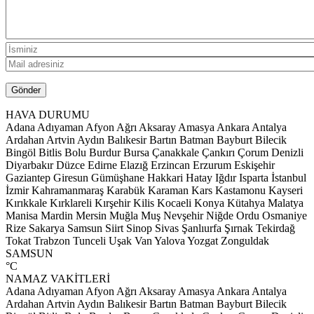
HAVA DURUMU
Adana
Adıyaman
Afyon
Ağrı
Aksaray
Amasya
Ankara
Antalya
Ardahan
Artvin
Aydın
Balıkesir
Bartın
Batman
Bayburt
Bilecik
Bingöl
Bitlis
Bolu
Burdur
Bursa
Çanakkale
Çankırı
Çorum
Denizli
Diyarbakır
Düzce
Edirne
Elazığ
Erzincan
Erzurum
Eskişehir
Gaziantep
Giresun
Gümüşhane
Hakkari
Hatay
Iğdır
Isparta
İstanbul
İzmir
Kahramanmaraş
Karabük
Karaman
Kars
Kastamonu
Kayseri
Kırıkkale
Kırklareli
Kırşehir
Kilis
Kocaeli
Konya
Kütahya
Malatya
Manisa
Mardin
Mersin
Muğla
Muş
Nevşehir
Niğde
Ordu
Osmaniye
Rize
Sakarya
Samsun
Siirt
Sinop
Sivas
Şanlıurfa
Şırnak
Tekirdağ
Tokat
Trabzon
Tunceli
Uşak
Van
Yalova
Yozgat
Zonguldak
SAMSUN
°C
NAMAZ VAKİTLERİ
Adana
Adıyaman
Afyon
Ağrı
Aksaray
Amasya
Ankara
Antalya
Ardahan
Artvin
Aydın
Balıkesir
Bartın
Batman
Bayburt
Bilecik