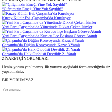
“Çiftçimizin Emeği Yine Yok Sayıldı!”
Kuzey Kültür Evi, Çarşamba’da Kuruluyor
Yeni Parti Çarşamba’da Yönetimde Dikkat Çeken İsimler
Yeni Parti Çarşamba’da Kurucu İlçe Başkanı Göreve Atandı
Çarşamba’da Düğün Konvoyunda Kaza: 3 Yaralı
Çarşamba’da Halk Otobüsü Devrildi: 21 Yaralı
ZİYARETÇİ YORUMLARI
Henüz yorum yapılmamış. İlk yorumu aşağıdaki form aracılığıyla siz
yapabilirsiniz.
BİR YORUM YAZ