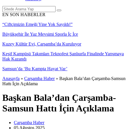
EN SON HABERLER
“Çiftçimizin Emeği Yine Yok Sayıldı!”
Büyükşehir İle Yaz Mevsimi Sporla İç İçe
Kuzey Kültür Evi, Çarşamba’da Kuruluyor
Keşif Kampüsü Takımları Teknofest Şanlıurfa Finalinde Yarışmaya
Hak Kazandı
Samsun’da ‘Bu Kampta Hayat Var’
Anasayfa
»
Çarşamba Haber
»
Başkan Bala’dan Çarşamba-Samsun
Hattı İçin Açıklama
Başkan Bala’dan Çarşamba-
Samsun Hattı İçin Açıklama
Çarşamba Haber
05 Ağustos
2025