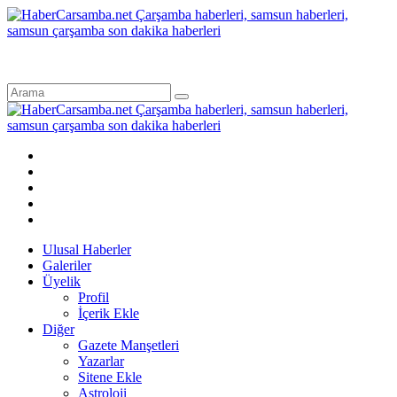
Ulusal Haberler
Galeriler
Üyelik
Profil
İçerik Ekle
Diğer
Gazete Manşetleri
Yazarlar
Sitene Ekle
Astroloji