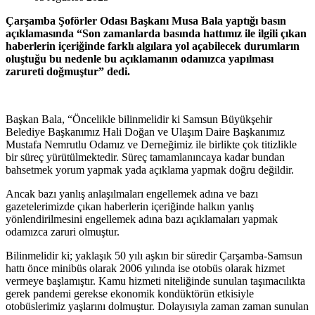
Çarşamba Şoförler Odası Başkanı Musa Bala yaptığı basın
açıklamasında “Son zamanlarda basında hattımız ile ilgili çıkan
haberlerin içeriğinde farklı algılara yol açabilecek durumların
oluştuğu bu nedenle bu açıklamanın odamızca yapılması
zarureti doğmuştur” dedi.
Başkan Bala, “Öncelikle bilinmelidir ki Samsun Büyükşehir
Belediye Başkanımız Hali Doğan ve Ulaşım Daire Başkanımız
Mustafa Nemrutlu Odamız ve Derneğimiz ile birlikte çok titizlikle
bir süreç yürütülmektedir. Süreç tamamlanıncaya kadar bundan
bahsetmek yorum yapmak yada açıklama yapmak doğru değildir.
Ancak bazı yanlış anlaşılmaları engellemek adına ve bazı
gazetelerimizde çıkan haberlerin içeriğinde halkın yanlış
yönlendirilmesini engellemek adına bazı açıklamaları yapmak
odamızca zaruri olmuştur.
Bilinmelidir ki; yaklaşık 50 yılı aşkın bir süredir Çarşamba-Samsun
hattı önce minibüs olarak 2006 yılında ise otobüs olarak hizmet
vermeye başlamıştır. Kamu hizmeti niteliğinde sunulan taşımacılıkta
gerek pandemi gerekse ekonomik kondüktörün etkisiyle
otobüslerimiz yaşlarını dolmuştur. Dolayısıyla zaman zaman sunulan