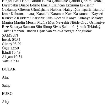
Bingöl
Bitlis
Bolu
Burdur
Bursa
Çanakkale
Çankırı
Çorum
Denizli
Diyarbakır
Düzce
Edirne
Elazığ
Erzincan
Erzurum
Eskişehir
Gaziantep
Giresun
Gümüşhane
Hakkari
Hatay
Iğdır
Isparta
İstanbul
İzmir
Kahramanmaraş
Karabük
Karaman
Kars
Kastamonu
Kayseri
Kırıkkale
Kırklareli
Kırşehir
Kilis
Kocaeli
Konya
Kütahya
Malatya
Manisa
Mardin
Mersin
Muğla
Muş
Nevşehir
Niğde
Ordu
Osmaniye
Rize
Sakarya
Samsun
Siirt
Sinop
Sivas
Şanlıurfa
Şırnak
Tekirdağ
Tokat
Trabzon
Tunceli
Uşak
Van
Yalova
Yozgat
Zonguldak
SAMSUN
İmsak
03:31
Güneş
05:29
Öğle
12:50
İkindi
16:43
Akşam
19:51
Yatsı
21:34
DOLAR
A
lış
:
S
atış
:
EURO
A
lış
: