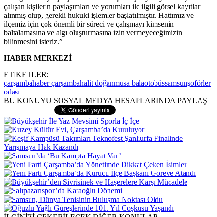
çalışan kişilerin paylaşımları ve yorumları ile ilgili görsel kayıtları
alınmış olup, gerekli hukuki işlemler başlatılmıştır. Hattımız ve
ilçemiz için çok önemli bir süreci ve çalışmayı kimsenin
baltalamasına ve algı oluşturmasına izin vermeyeceğimizin
bilinmesini isteriz.”
HABER MERKEZİ
ETİKETLER:
çarşamba
haber çarşamba
halit doğan
musa bala
otobüs
samsun
şoförler
odası
BU KONUYU SOSYAL MEDYA HESAPLARINDA PAYLAŞ
İLGİNİZİ ÇEKEBİLECEK DİĞER KONULAR