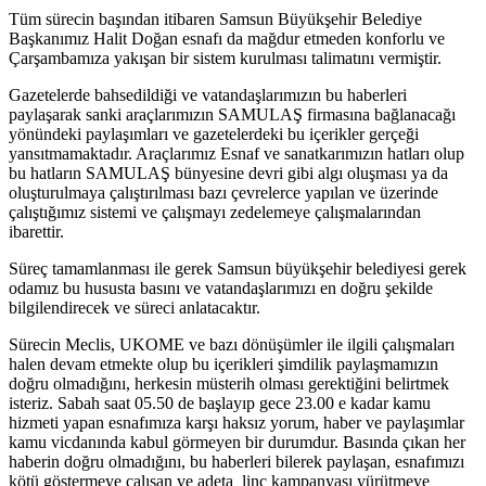
Tüm sürecin başından itibaren Samsun Büyükşehir Belediye
Başkanımız Halit Doğan esnafı da mağdur etmeden konforlu ve
Çarşambamıza yakışan bir sistem kurulması talimatını vermiştir.
Gazetelerde bahsedildiği ve vatandaşlarımızın bu haberleri
paylaşarak sanki araçlarımızın SAMULAŞ firmasına bağlanacağı
yönündeki paylaşımları ve gazetelerdeki bu içerikler gerçeği
yansıtmamaktadır. Araçlarımız Esnaf ve sanatkarımızın hatları olup
bu hatların SAMULAŞ bünyesine devri gibi algı oluşması ya da
oluşturulmaya çalıştırılması bazı çevrelerce yapılan ve üzerinde
çalıştığımız sistemi ve çalışmayı zedelemeye çalışmalarından
ibarettir.
Süreç tamamlanması ile gerek Samsun büyükşehir belediyesi gerek
odamız bu hususta basını ve vatandaşlarımızı en doğru şekilde
bilgilendirecek ve süreci anlatacaktır.
Sürecin Meclis, UKOME ve bazı dönüşümler ile ilgili çalışmaları
halen devam etmekte olup bu içerikleri şimdilik paylaşmamızın
doğru olmadığını, herkesin müsterih olması gerektiğini belirtmek
isteriz. Sabah saat 05.50 de başlayıp gece 23.00 e kadar kamu
hizmeti yapan esnafımıza karşı haksız yorum, haber ve paylaşımlar
kamu vicdanında kabul görmeyen bir durumdur. Basında çıkan her
haberin doğru olmadığını, bu haberleri bilerek paylaşan, esnafımızı
kötü göstermeye çalışan ve adeta linç kampanyası yürütmeye