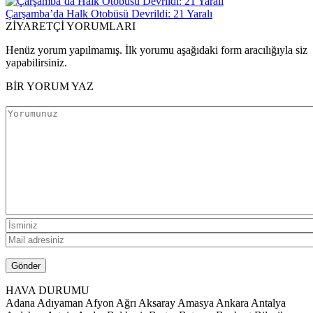
Çarşamba’da Halk Otobüsü Devrildi: 21 Yaralı
ZİYARETÇİ YORUMLARI
Henüz yorum yapılmamış. İlk yorumu aşağıdaki form aracılığıyla siz
yapabilirsiniz.
BİR YORUM YAZ
HAVA DURUMU
Adana
Adıyaman
Afyon
Ağrı
Aksaray
Amasya
Ankara
Antalya