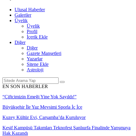
Ulusal Haberler
Galeriler
Üyelik
Üyelik
Profil
İçerik Ekle
Diğer
Diğer
Gazete Manşetleri
Yazarlar
Sitene Ekle
Astroloji
EN SON HABERLER