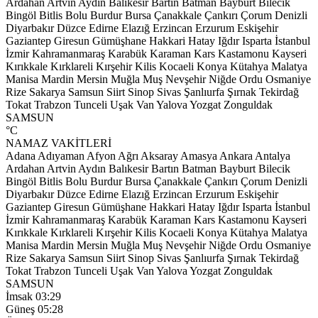
Ardahan
Artvin
Aydın
Balıkesir
Bartın
Batman
Bayburt
Bilecik
Bingöl
Bitlis
Bolu
Burdur
Bursa
Çanakkale
Çankırı
Çorum
Denizli
Diyarbakır
Düzce
Edirne
Elazığ
Erzincan
Erzurum
Eskişehir
Gaziantep
Giresun
Gümüşhane
Hakkari
Hatay
Iğdır
Isparta
İstanbul
İzmir
Kahramanmaraş
Karabük
Karaman
Kars
Kastamonu
Kayseri
Kırıkkale
Kırklareli
Kırşehir
Kilis
Kocaeli
Konya
Kütahya
Malatya
Manisa
Mardin
Mersin
Muğla
Muş
Nevşehir
Niğde
Ordu
Osmaniye
Rize
Sakarya
Samsun
Siirt
Sinop
Sivas
Şanlıurfa
Şırnak
Tekirdağ
Tokat
Trabzon
Tunceli
Uşak
Van
Yalova
Yozgat
Zonguldak
SAMSUN
°C
NAMAZ VAKİTLERİ
Adana
Adıyaman
Afyon
Ağrı
Aksaray
Amasya
Ankara
Antalya
Ardahan
Artvin
Aydın
Balıkesir
Bartın
Batman
Bayburt
Bilecik
Bingöl
Bitlis
Bolu
Burdur
Bursa
Çanakkale
Çankırı
Çorum
Denizli
Diyarbakır
Düzce
Edirne
Elazığ
Erzincan
Erzurum
Eskişehir
Gaziantep
Giresun
Gümüşhane
Hakkari
Hatay
Iğdır
Isparta
İstanbul
İzmir
Kahramanmaraş
Karabük
Karaman
Kars
Kastamonu
Kayseri
Kırıkkale
Kırklareli
Kırşehir
Kilis
Kocaeli
Konya
Kütahya
Malatya
Manisa
Mardin
Mersin
Muğla
Muş
Nevşehir
Niğde
Ordu
Osmaniye
Rize
Sakarya
Samsun
Siirt
Sinop
Sivas
Şanlıurfa
Şırnak
Tekirdağ
Tokat
Trabzon
Tunceli
Uşak
Van
Yalova
Yozgat
Zonguldak
SAMSUN
İmsak
03:29
Güneş
05:28