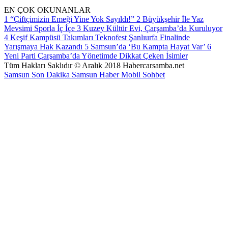
EN ÇOK OKUNANLAR
1
“Çiftçimizin Emeği Yine Yok Sayıldı!”
2
Büyükşehir İle Yaz
Mevsimi Sporla İç İçe
3
Kuzey Kültür Evi, Çarşamba’da Kuruluyor
4
Keşif Kampüsü Takımları Teknofest Şanlıurfa Finalinde
Yarışmaya Hak Kazandı
5
Samsun’da ‘Bu Kampta Hayat Var’
6
Yeni Parti Çarşamba’da Yönetimde Dikkat Çeken İsimler
Tüm Hakları Saklıdır © Aralık 2018 Habercarsamba.net
Samsun Son Dakika
Samsun Haber
Mobil Sohbet