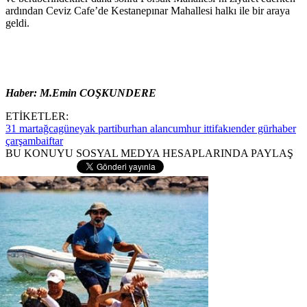
ardından Ceviz Cafe’de Kestanepınar Mahallesi halkı ile bir araya
geldi.
Haber: M.Emin COŞKUNDERE
ETİKETLER:
31 mart
ağcagüney
ak parti
burhan alan
cumhur ittifakı
ender gür
haber
çarşamba
iftar
BU KONUYU SOSYAL MEDYA HESAPLARINDA PAYLAŞ