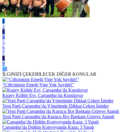
1
2
3
4
5
6
7
8
9
10
İLGİNİZİ ÇEKEBİLECEK DİĞER KONULAR
“Çiftçimizin Emeği Yine Yok Sayıldı!”
Kuzey Kültür Evi, Çarşamba’da Kuruluyor
Yeni Parti Çarşamba’da Yönetimde Dikkat Çeken İsimler
Yeni Parti Çarşamba’da Kurucu İlçe Başkanı Göreve Atandı
Çarşamba’da Düğün Konvoyunda Kaza: 3 Yaralı