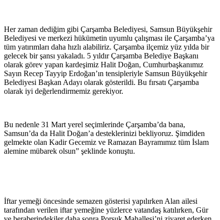
Her zaman dediğim gibi Çarşamba Belediyesi, Samsun Büyükşehir
Belediyesi ve merkezi hükümetin uyumlu çalışması ile Çarşamba’ya
tüm yatırımları daha hızlı alabiliriz. Çarşamba ilçemiz yüz yılda bir
gelecek bir şansı yakaladı. 5 yıldır Çarşamba Belediye Başkanı
olarak görev yapan kardeşimiz Halit Doğan, Cumhurbaşkanımız
Sayın Recep Tayyip Erdoğan’ın tensipleriyle Samsun Büyükşehir
Belediyesi Başkan Adayı olarak gösterildi. Bu fırsatı Çarşamba
olarak iyi değerlendirmemiz gerekiyor.
Bu nedenle 31 Mart yerel seçimlerinde Çarşamba’da bana,
Samsun’da da Halit Doğan’a desteklerinizi bekliyoruz. Şimdiden
gelmekte olan Kadir Gecemiz ve Ramazan Bayramımız tüm İslam
alemine mübarek olsun” şeklinde konuştu.
İftar yemeği öncesinde semazen gösterisi yapılırken Alan ailesi
tarafından verilen iftar yemeğine yüzlerce vatandaş katılırken, Gür
ve beraberindekiler daha sonra Porsuk Mahallesi’ni ziyaret ederken