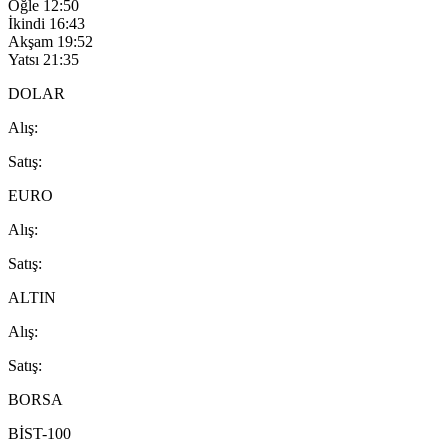
Öğle
12:50
İkindi
16:43
Akşam
19:52
Yatsı
21:35
DOLAR
A
lış
:
S
atış
:
EURO
A
lış
:
S
atış
:
ALTIN
A
lış
:
S
atış
:
BORSA
BİST-100