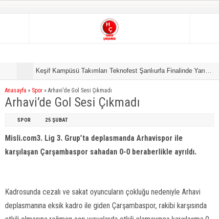
Keşif Kampüsü Takımları Teknofest Şanlıurfa Finalinde Yarışmaya Hak Kazandı
S
Anasayfa
»
Spor
»
Arhavi’de Gol Sesi Çıkmadı
Arhavi’de Gol Sesi Çıkmadı
SPOR
25 ŞUBAT
Misli.com3. Lig 3. Grup’ta deplasmanda Arhavispor ile
karşılaşan Çarşambaspor sahadan 0-0 beraberlikle ayrıldı.
Kadrosunda cezalı ve sakat oyuncuların çokluğu nedeniyle Arhavi
deplasmanına eksik kadro ile giden Çarşambaspor, rakibi karşısında