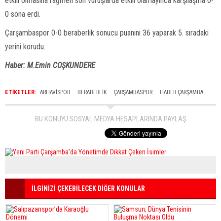
etkili olmasına rağmen son vuruşlarda etkili olamayınca karşılaşma 0-
0 sona erdi.
Çarşambaspor 0-0 beraberlik sonucu puanını 36 yaparak 5. sıradaki
yerini korudu.
Haber: M.Emin COŞKUNDERE
ETİKETLER:
ARHAVISPOR
BERABERLIK
ÇARŞAMBASPOR
HABER ÇARŞAMBA
BU KONUYU SOSYAL MEDYA HESAPLARINDA PAYLAŞ
İLGİNİZİ ÇEKEBİLECEK DİĞER KONULAR