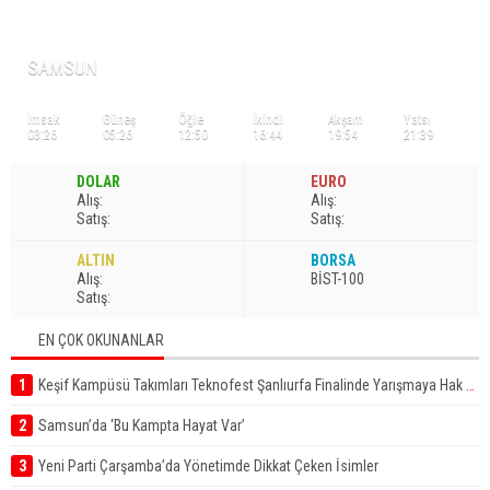
NAMAZ VAKİTLERİ
SAMSUN
İmsak
Güneş
Öğle
İkindi
Akşam
Yatsı
03:26
05:26
12:50
16:44
19:54
21:39
DOLAR
EURO
A
lış
:
A
lış
:
S
atış
:
S
atış
:
ALTIN
BORSA
A
lış
:
BİST-100
S
atış
:
EN ÇOK OKUNANLAR
1
Keşif Kampüsü Takımları Teknofest Şanlıurfa Finalinde Yarışmaya Hak Kazandı
2
Samsun’da ‘Bu Kampta Hayat Var’
3
Yeni Parti Çarşamba’da Yönetimde Dikkat Çeken İsimler