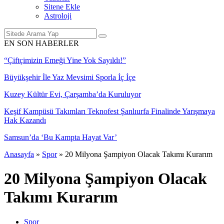
Sitene Ekle
Astroloji
EN SON HABERLER
“Çiftçimizin Emeği Yine Yok Sayıldı!”
Büyükşehir İle Yaz Mevsimi Sporla İç İçe
Kuzey Kültür Evi, Çarşamba’da Kuruluyor
Keşif Kampüsü Takımları Teknofest Şanlıurfa Finalinde Yarışmaya
Hak Kazandı
Samsun’da ‘Bu Kampta Hayat Var’
Anasayfa
»
Spor
»
20 Milyona Şampiyon Olacak Takımı Kurarım
20 Milyona Şampiyon Olacak
Takımı Kurarım
Spor