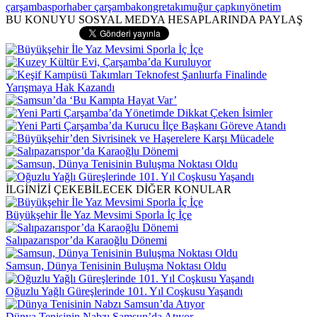
çarşambaspor
haber çarşamba
kongre
takım
uğur çapkın
yönetim
BU KONUYU SOSYAL MEDYA HESAPLARINDA PAYLAŞ
İLGİNİZİ ÇEKEBİLECEK DİĞER KONULAR
Büyükşehir İle Yaz Mevsimi Sporla İç İçe
Salıpazarıspor’da Karaoğlu Dönemi
Samsun, Dünya Tenisinin Buluşma Noktası Oldu
Oğuzlu Yağlı Güreşlerinde 101. Yıl Coşkusu Yaşandı
Dünya Tenisinin Nabzı Samsun’da Atıyor