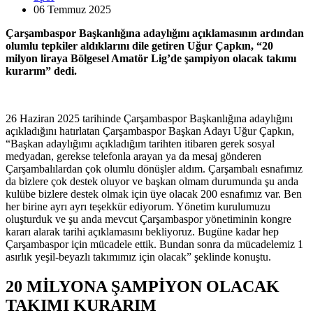
06 Temmuz
2025
Çarşambaspor Başkanlığına adaylığını açıklamasının ardından
olumlu tepkiler aldıklarını dile getiren Uğur Çapkın, “20
milyon liraya Bölgesel Amatör Lig’de şampiyon olacak takımı
kurarım” dedi.
26 Haziran 2025 tarihinde Çarşambaspor Başkanlığına adaylığını
açıkladığını hatırlatan Çarşambaspor Başkan Adayı Uğur Çapkın,
“Başkan adaylığımı açıkladığım tarihten itibaren gerek sosyal
medyadan, gerekse telefonla arayan ya da mesaj gönderen
Çarşambalılardan çok olumlu dönüşler aldım. Çarşambalı esnafımız
da bizlere çok destek oluyor ve başkan olmam durumunda şu anda
kulübe bizlere destek olmak için üye olacak 200 esnafımız var. Ben
her birine ayrı ayrı teşekkür ediyorum. Yönetim kurulumuzu
oluşturduk ve şu anda mevcut Çarşambaspor yönetiminin kongre
kararı alarak tarihi açıklamasını bekliyoruz. Bugüne kadar hep
Çarşambaspor için mücadele ettik. Bundan sonra da mücadelemiz 1
asırlık yeşil-beyazlı takımımız için olacak” şeklinde konuştu.
20 MİLYONA ŞAMPİYON OLACAK
TAKIMI KURARIM