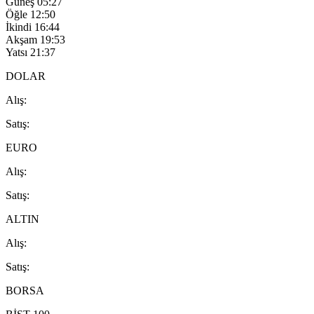
Güneş
05:27
Öğle
12:50
İkindi
16:44
Akşam
19:53
Yatsı
21:37
DOLAR
A
lış
:
S
atış
:
EURO
A
lış
:
S
atış
:
ALTIN
A
lış
:
S
atış
:
BORSA