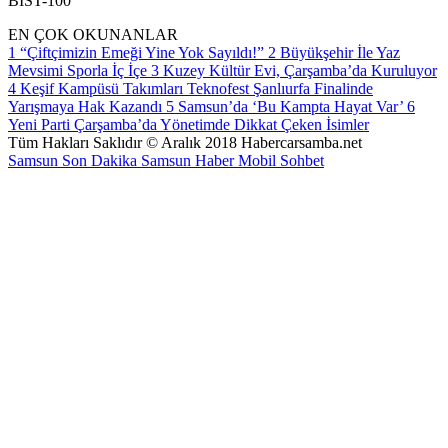
BİST-100
EN ÇOK OKUNANLAR
1
“Çiftçimizin Emeği Yine Yok Sayıldı!”
2
Büyükşehir İle Yaz
Mevsimi Sporla İç İçe
3
Kuzey Kültür Evi, Çarşamba’da Kuruluyor
4
Keşif Kampüsü Takımları Teknofest Şanlıurfa Finalinde
Yarışmaya Hak Kazandı
5
Samsun’da ‘Bu Kampta Hayat Var’
6
Yeni Parti Çarşamba’da Yönetimde Dikkat Çeken İsimler
Tüm Hakları Saklıdır © Aralık 2018 Habercarsamba.net
Samsun Son Dakika
Samsun Haber
Mobil Sohbet