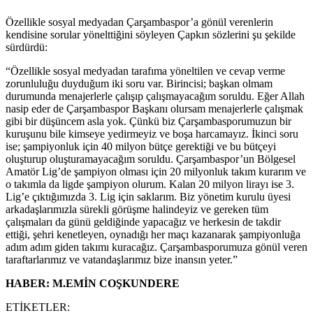
Özellikle sosyal medyadan Çarşambaspor’a gönül verenlerin
kendisine sorular yönelttiğini söyleyen Çapkın sözlerini şu şekilde
sürdürdü:
“Özellikle sosyal medyadan tarafıma yöneltilen ve cevap verme
zorunluluğu duyduğum iki soru var. Birincisi; başkan olmam
durumunda menajerlerle çalışıp çalışmayacağım soruldu. Eğer Allah
nasip eder de Çarşambaspor Başkanı olursam menajerlerle çalışmak
gibi bir düşüncem asla yok. Çünkü biz Çarşambasporumuzun bir
kuruşunu bile kimseye yedirmeyiz ve boşa harcamayız. İkinci soru
ise; şampiyonluk için 40 milyon bütçe gerektiği ve bu bütçeyi
oluşturup oluşturamayacağım soruldu. Çarşambaspor’un Bölgesel
Amatör Lig’de şampiyon olması için 20 milyonluk takım kurarım ve
o takımla da ligde şampiyon olurum. Kalan 20 milyon lirayı ise 3.
Lig’e çıktığımızda 3. Lig için saklarım. Biz yönetim kurulu üyesi
arkadaşlarımızla sürekli görüşme halindeyiz ve gereken tüm
çalışmaları da günü geldiğinde yapacağız ve herkesin de takdir
ettiği, şehri kenetleyen, oynadığı her maçı kazanarak şampiyonluğa
adım adım giden takımı kuracağız. Çarşambasporumuza gönül veren
taraftarlarımız ve vatandaşlarımız bize inansın yeter.”
HABER: M.EMİN COŞKUNDERE
ETİKETLER: