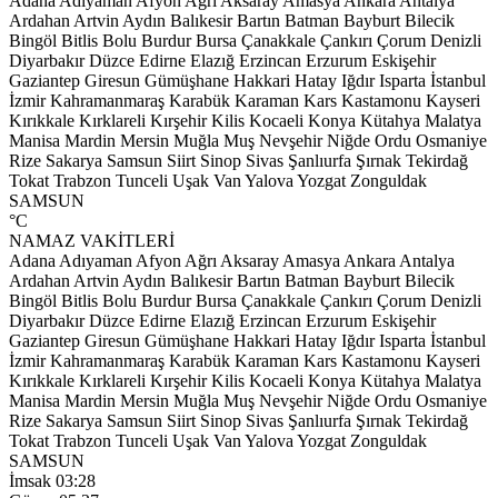
Adana
Adıyaman
Afyon
Ağrı
Aksaray
Amasya
Ankara
Antalya
Ardahan
Artvin
Aydın
Balıkesir
Bartın
Batman
Bayburt
Bilecik
Bingöl
Bitlis
Bolu
Burdur
Bursa
Çanakkale
Çankırı
Çorum
Denizli
Diyarbakır
Düzce
Edirne
Elazığ
Erzincan
Erzurum
Eskişehir
Gaziantep
Giresun
Gümüşhane
Hakkari
Hatay
Iğdır
Isparta
İstanbul
İzmir
Kahramanmaraş
Karabük
Karaman
Kars
Kastamonu
Kayseri
Kırıkkale
Kırklareli
Kırşehir
Kilis
Kocaeli
Konya
Kütahya
Malatya
Manisa
Mardin
Mersin
Muğla
Muş
Nevşehir
Niğde
Ordu
Osmaniye
Rize
Sakarya
Samsun
Siirt
Sinop
Sivas
Şanlıurfa
Şırnak
Tekirdağ
Tokat
Trabzon
Tunceli
Uşak
Van
Yalova
Yozgat
Zonguldak
SAMSUN
°C
NAMAZ VAKİTLERİ
Adana
Adıyaman
Afyon
Ağrı
Aksaray
Amasya
Ankara
Antalya
Ardahan
Artvin
Aydın
Balıkesir
Bartın
Batman
Bayburt
Bilecik
Bingöl
Bitlis
Bolu
Burdur
Bursa
Çanakkale
Çankırı
Çorum
Denizli
Diyarbakır
Düzce
Edirne
Elazığ
Erzincan
Erzurum
Eskişehir
Gaziantep
Giresun
Gümüşhane
Hakkari
Hatay
Iğdır
Isparta
İstanbul
İzmir
Kahramanmaraş
Karabük
Karaman
Kars
Kastamonu
Kayseri
Kırıkkale
Kırklareli
Kırşehir
Kilis
Kocaeli
Konya
Kütahya
Malatya
Manisa
Mardin
Mersin
Muğla
Muş
Nevşehir
Niğde
Ordu
Osmaniye
Rize
Sakarya
Samsun
Siirt
Sinop
Sivas
Şanlıurfa
Şırnak
Tekirdağ
Tokat
Trabzon
Tunceli
Uşak
Van
Yalova
Yozgat
Zonguldak
SAMSUN
İmsak
03:28