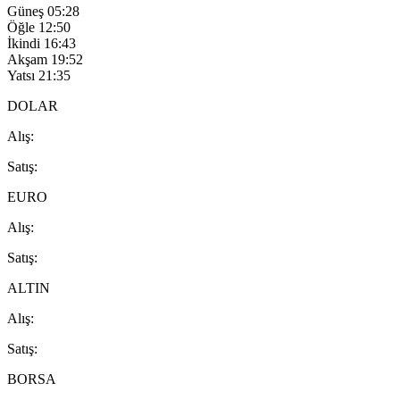
Güneş
05:28
Öğle
12:50
İkindi
16:43
Akşam
19:52
Yatsı
21:35
DOLAR
A
lış
:
S
atış
:
EURO
A
lış
:
S
atış
:
ALTIN
A
lış
:
S
atış
:
BORSA