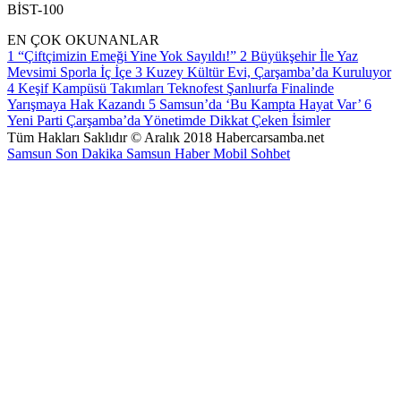
BİST-100
EN ÇOK OKUNANLAR
1
“Çiftçimizin Emeği Yine Yok Sayıldı!”
2
Büyükşehir İle Yaz
Mevsimi Sporla İç İçe
3
Kuzey Kültür Evi, Çarşamba’da Kuruluyor
4
Keşif Kampüsü Takımları Teknofest Şanlıurfa Finalinde
Yarışmaya Hak Kazandı
5
Samsun’da ‘Bu Kampta Hayat Var’
6
Yeni Parti Çarşamba’da Yönetimde Dikkat Çeken İsimler
Tüm Hakları Saklıdır © Aralık 2018 Habercarsamba.net
Samsun Son Dakika
Samsun Haber
Mobil Sohbet