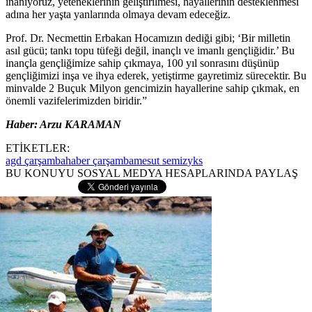
inanıyoruz, yeteneklerinin geliştirilmesi, hayallerinin desteklenmesi
adına her yaşta yanlarında olmaya devam edeceğiz.
Prof. Dr. Necmettin Erbakan Hocamızın dediği gibi; ‘Bir milletin
asıl gücü; tankı topu tüfeği değil, inançlı ve imanlı gençliğidir.’ Bu
inançla gençliğimize sahip çıkmaya, 100 yıl sonrasını düşünüp
gençliğimizi inşa ve ihya ederek, yetiştirme gayretimiz sürecektir. Bu
minvalde 2 Buçuk Milyon gencimizin hayallerine sahip çıkmak, en
önemli vazifelerimizden biridir.”
Haber: Arzu KARAMAN
ETİKETLER:
agd çarşamba
haber çarşamba
mesut semiz
yks
BU KONUYU SOSYAL MEDYA HESAPLARINDA PAYLAŞ