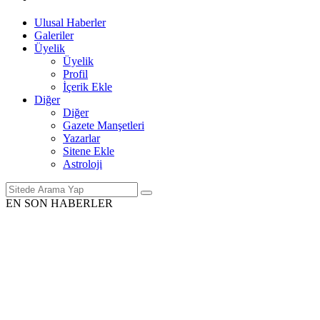
Ulusal Haberler
Galeriler
Üyelik
Üyelik
Profil
İçerik Ekle
Diğer
Diğer
Gazete Manşetleri
Yazarlar
Sitene Ekle
Astroloji
EN SON HABERLER