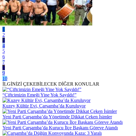
1
2
3
4
5
6
7
8
9
10
İLGİNİZİ ÇEKEBİLECEK DİĞER KONULAR
“Çiftçimizin Emeği Yine Yok Sayıldı!”
Kuzey Kültür Evi, Çarşamba’da Kuruluyor
Yeni Parti Çarşamba’da Yönetimde Dikkat Çeken İsimler
Yeni Parti Çarşamba’da Kurucu İlçe Başkanı Göreve Atandı