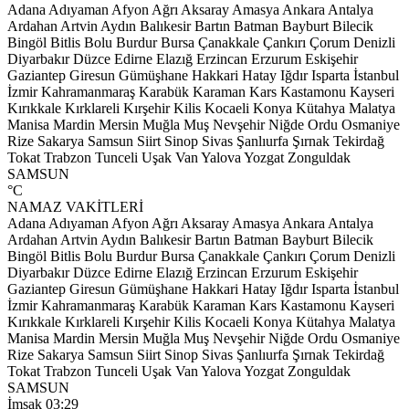
Adana
Adıyaman
Afyon
Ağrı
Aksaray
Amasya
Ankara
Antalya
Ardahan
Artvin
Aydın
Balıkesir
Bartın
Batman
Bayburt
Bilecik
Bingöl
Bitlis
Bolu
Burdur
Bursa
Çanakkale
Çankırı
Çorum
Denizli
Diyarbakır
Düzce
Edirne
Elazığ
Erzincan
Erzurum
Eskişehir
Gaziantep
Giresun
Gümüşhane
Hakkari
Hatay
Iğdır
Isparta
İstanbul
İzmir
Kahramanmaraş
Karabük
Karaman
Kars
Kastamonu
Kayseri
Kırıkkale
Kırklareli
Kırşehir
Kilis
Kocaeli
Konya
Kütahya
Malatya
Manisa
Mardin
Mersin
Muğla
Muş
Nevşehir
Niğde
Ordu
Osmaniye
Rize
Sakarya
Samsun
Siirt
Sinop
Sivas
Şanlıurfa
Şırnak
Tekirdağ
Tokat
Trabzon
Tunceli
Uşak
Van
Yalova
Yozgat
Zonguldak
SAMSUN
°C
NAMAZ VAKİTLERİ
Adana
Adıyaman
Afyon
Ağrı
Aksaray
Amasya
Ankara
Antalya
Ardahan
Artvin
Aydın
Balıkesir
Bartın
Batman
Bayburt
Bilecik
Bingöl
Bitlis
Bolu
Burdur
Bursa
Çanakkale
Çankırı
Çorum
Denizli
Diyarbakır
Düzce
Edirne
Elazığ
Erzincan
Erzurum
Eskişehir
Gaziantep
Giresun
Gümüşhane
Hakkari
Hatay
Iğdır
Isparta
İstanbul
İzmir
Kahramanmaraş
Karabük
Karaman
Kars
Kastamonu
Kayseri
Kırıkkale
Kırklareli
Kırşehir
Kilis
Kocaeli
Konya
Kütahya
Malatya
Manisa
Mardin
Mersin
Muğla
Muş
Nevşehir
Niğde
Ordu
Osmaniye
Rize
Sakarya
Samsun
Siirt
Sinop
Sivas
Şanlıurfa
Şırnak
Tekirdağ
Tokat
Trabzon
Tunceli
Uşak
Van
Yalova
Yozgat
Zonguldak
SAMSUN
İmsak
03:29