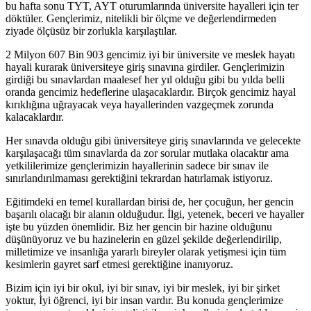
bu hafta sonu TYT, AYT oturumlarında üniversite hayalleri için ter
döktüler. Gençlerimiz, nitelikli bir ölçme ve değerlendirmeden
ziyade ölçüsüz bir zorlukla karşılaştılar.
2 Milyon 607 Bin 903 gencimiz iyi bir üniversite ve meslek hayatı
hayali kurarak üniversiteye giriş sınavına girdiler. Gençlerimizin
girdiği bu sınavlardan maalesef her yıl olduğu gibi bu yılda belli
oranda gencimiz hedeflerine ulaşacaklardır. Birçok gencimiz hayal
kırıklığına uğrayacak veya hayallerinden vazgeçmek zorunda
kalacaklardır.
Her sınavda olduğu gibi üniversiteye giriş sınavlarında ve gelecekte
karşılaşacağı tüm sınavlarda da zor sorular mutlaka olacaktır ama
yetkililerimize gençlerimizin hayallerinin sadece bir sınav ile
sınırlandırılmaması gerektiğini tekrardan hatırlamak istiyoruz.
Eğitimdeki en temel kurallardan birisi de, her çocuğun, her gencin
başarılı olacağı bir alanın olduğudur. İlgi, yetenek, beceri ve hayaller
işte bu yüzden önemlidir. Biz her gencin bir hazine olduğunu
düşünüyoruz ve bu hazinelerin en güzel şekilde değerlendirilip,
milletimize ve insanlığa yararlı bireyler olarak yetişmesi için tüm
kesimlerin gayret sarf etmesi gerektiğine inanıyoruz.
Bizim için iyi bir okul, iyi bir sınav, iyi bir meslek, iyi bir şirket
yoktur, İyi öğrenci, iyi bir insan vardır. Bu konuda gençlerimize