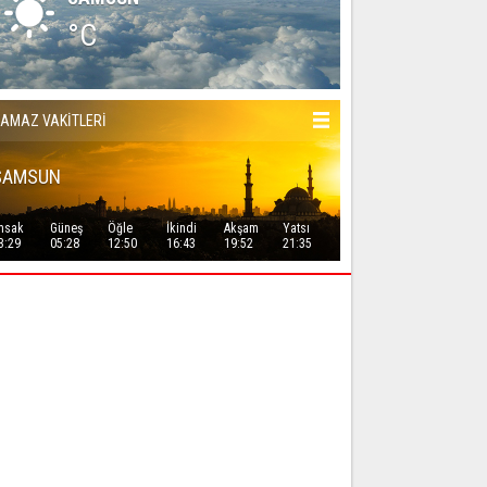
°C
AMAZ VAKİTLERİ
SAMSUN
msak
Güneş
Öğle
İkindi
Akşam
Yatsı
3:29
05:28
12:50
16:43
19:52
21:35