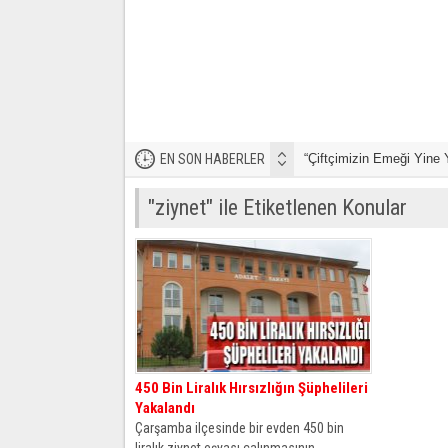
EN SON HABERLER
“Çiftçimizin Emeği Yine 
"ziynet" ile Etiketlenen Konular
450 Bin Liralık Hırsızlığın Şüphelileri
Yakalandı
Çarşamba ilçesinde bir evden 450 bin
liralık ziynet eşyası çalınmasının