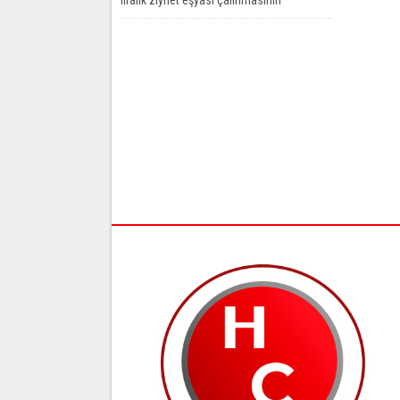
şüphelileri yakalandı. Olay 19 Mayıs...