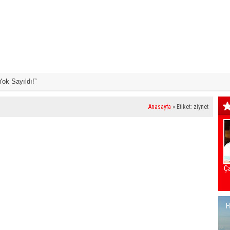
Yok Sayıldı!”
Büyükşehir İle Y
Anasayfa
»
Etiket: ziynet
Ça
H