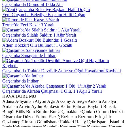
Çarşamba’da Otomobil Takla Attı
Yeni Çarşamba Belediye Başkanı Halit Doğan
Terme’de Feci Kaza: 3 Yaralı
Çarşamba’da Silahlı Saldırı: 1 Ağır Yaralı
Adem Bozkurt Ölü Bulundu: 1 Gözaltı
Çarşamba Sanayisinde İntihar
Çarşamba’da Traktör Devrildi: Anne ve Oğul Hayatlarını Kaybetti
Çarşamba’da İntihar
Çarşamba’da Akraba Çatışması: 1 Ölü, 1’i Ağır 2 Yaralı
HAVA DURUMU
Adana
Adıyaman
Afyon
Ağrı
Aksaray
Amasya
Ankara
Antalya
Ardahan
Artvin
Aydın
Balıkesir
Bartın
Batman
Bayburt
Bilecik
Bingöl
Bitlis
Bolu
Burdur
Bursa
Çanakkale
Çankırı
Çorum
Denizli
Diyarbakır
Düzce
Edirne
Elazığ
Erzincan
Erzurum
Eskişehir
Gaziantep
Giresun
Gümüşhane
Hakkari
Hatay
Iğdır
Isparta
İstanbul
İzmir
Kahramanmaraş
Karabük
Karaman
Kars
Kastamonu
Kayseri