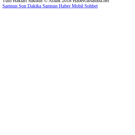
Tüm Hakları Saklıdır © Aralık 2018 Habercarsamba.net
Samsun Son Dakika
Samsun Haber
Mobil Sohbet