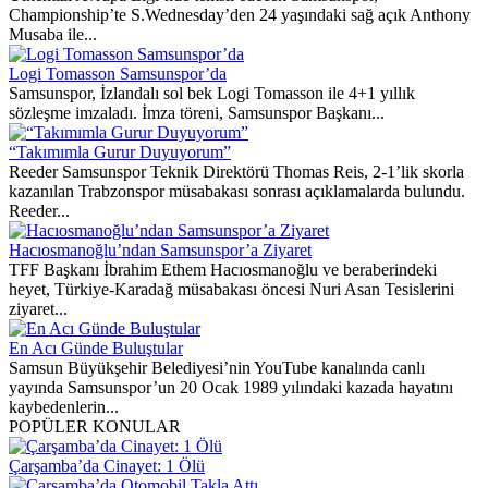
Championship’te S.Wednesday’den 24 yaşındaki sağ açık Anthony
Musaba ile...
Logi Tomasson Samsunspor’da
Samsunspor, İzlandalı sol bek Logi Tomasson ile 4+1 yıllık
sözleşme imzaladı. İmza töreni, Samsunspor Başkanı...
“Takımımla Gurur Duyuyorum”
Reeder Samsunspor Teknik Direktörü Thomas Reis, 2-1’lik skorla
kazanılan Trabzonspor müsabakası sonrası açıklamalarda bulundu.
Reeder...
Hacıosmanoğlu’ndan Samsunspor’a Ziyaret
TFF Başkanı İbrahim Ethem Hacıosmanoğlu ve beraberindeki
heyet, Türkiye-Karadağ müsabakası öncesi Nuri Asan Tesislerini
ziyaret...
En Acı Günde Buluştular
Samsun Büyükşehir Belediyesi’nin YouTube kanalında canlı
yayında Samsunspor’un 20 Ocak 1989 yılındaki kazada hayatını
kaybedenlerin...
POPÜLER KONULAR
Çarşamba’da Cinayet: 1 Ölü