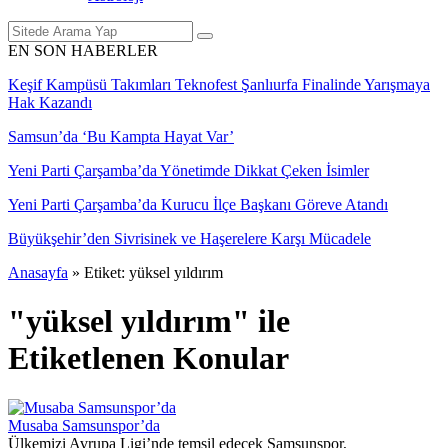
EN SON HABERLER
Keşif Kampüsü Takımları Teknofest Şanlıurfa Finalinde Yarışmaya
Hak Kazandı
Samsun’da ‘Bu Kampta Hayat Var’
Yeni Parti Çarşamba’da Yönetimde Dikkat Çeken İsimler
Yeni Parti Çarşamba’da Kurucu İlçe Başkanı Göreve Atandı
Büyükşehir’den Sivrisinek ve Haşerelere Karşı Mücadele
Anasayfa
»
Etiket: yüksel yıldırım
"yüksel yıldırım" ile
Etiketlenen Konular
Musaba Samsunspor’da
Ülkemizi Avrupa Ligi’nde temsil edecek Samsunspor,