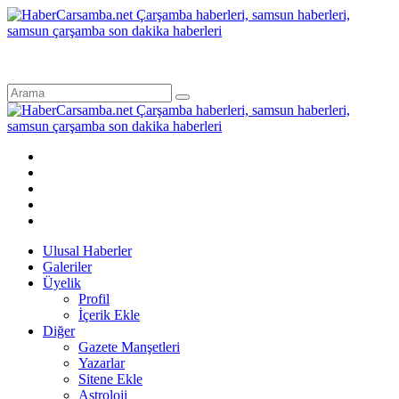
Ulusal Haberler
Galeriler
Üyelik
Profil
İçerik Ekle
Diğer
Gazete Manşetleri
Yazarlar
Sitene Ekle
Astroloji