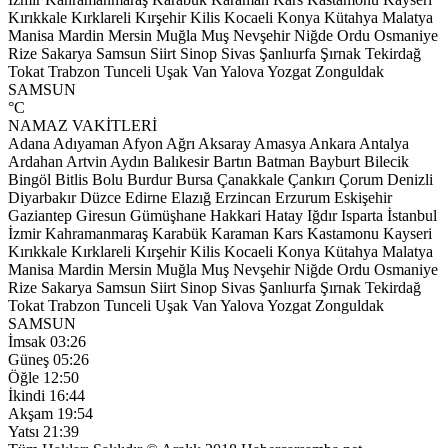
Kırıkkale
Kırklareli
Kırşehir
Kilis
Kocaeli
Konya
Kütahya
Malatya
Manisa
Mardin
Mersin
Muğla
Muş
Nevşehir
Niğde
Ordu
Osmaniye
Rize
Sakarya
Samsun
Siirt
Sinop
Sivas
Şanlıurfa
Şırnak
Tekirdağ
Tokat
Trabzon
Tunceli
Uşak
Van
Yalova
Yozgat
Zonguldak
SAMSUN
°C
NAMAZ VAKİTLERİ
Adana
Adıyaman
Afyon
Ağrı
Aksaray
Amasya
Ankara
Antalya
Ardahan
Artvin
Aydın
Balıkesir
Bartın
Batman
Bayburt
Bilecik
Bingöl
Bitlis
Bolu
Burdur
Bursa
Çanakkale
Çankırı
Çorum
Denizli
Diyarbakır
Düzce
Edirne
Elazığ
Erzincan
Erzurum
Eskişehir
Gaziantep
Giresun
Gümüşhane
Hakkari
Hatay
Iğdır
Isparta
İstanbul
İzmir
Kahramanmaraş
Karabük
Karaman
Kars
Kastamonu
Kayseri
Kırıkkale
Kırklareli
Kırşehir
Kilis
Kocaeli
Konya
Kütahya
Malatya
Manisa
Mardin
Mersin
Muğla
Muş
Nevşehir
Niğde
Ordu
Osmaniye
Rize
Sakarya
Samsun
Siirt
Sinop
Sivas
Şanlıurfa
Şırnak
Tekirdağ
Tokat
Trabzon
Tunceli
Uşak
Van
Yalova
Yozgat
Zonguldak
SAMSUN
İmsak
03:26
Güneş
05:26
Öğle
12:50
İkindi
16:44
Akşam
19:54
Yatsı
21:39