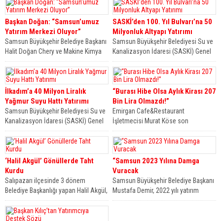
Belediyesi, Vezirköprü ilçesine...
Başkan Doğan: “Samsun’umuz
SASKİ’den 100. Yıl Bulvarı’na 50
Yatırım Merkezi Oluyor”
Milyonluk Altyapı Yatırımı
Samsun Büyükşehir Belediye Başkanı
Samsun Büyükşehir Belediyesi Su ve
Halit Doğan Chery ve Makine Kimya
Kanalizasyon İdaresi (SASKİ) Genel
Endüstrisi Çarşamba Üretim
Müdürlüğü, 100. Yıl Bulvarı’nda
Kampüsü hakkındaki...
yağmur sularının...
İlkadım’a 40 Milyon Liralık
“Burası Hibe Olsa Aylık Kirası 207
Yağmur Suyu Hattı Yatırımı
Bin Lira Olmazdı!”
Samsun Büyükşehir Belediyesi Su ve
Emirgan Cafe&Restaurant
Kanalizasyon İdaresi (SASKİ) Genel
İşletmecisi Murat Köse son
Müdürlüğü, İlkadım ilçesinin
dönemde yaşananlarla alakalı olarak
Derebahçe Mahallesi’nde, ani...
haber sitemize özel açıklamalarda
bulunurken,...
‘Halil Akgül’ Gönüllerde Taht
“Samsun 2023 Yılına Damga
Kurdu
Vuracak
Salıpazarı ilçesinde 3 dönem
Samsun Büyükşehir Belediye Başkanı
Belediye Başkanlığı yapan Halil Akgül,
Mustafa Demir, 2022 yılı yatırım
ilçede gerçekleştirdiği çalışmalar ve
programının çok ilerisinde hizmet
hayata geçirdiği...
ürettiklerini belirtti....