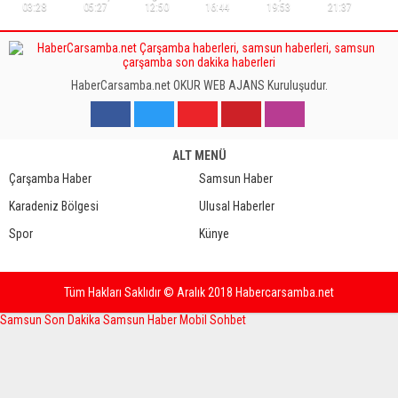
03:28
05:27
12:50
16:44
19:53
21:37
HaberCarsamba.net OKUR WEB AJANS Kuruluşudur.
ALT MENÜ
Çarşamba Haber
Samsun Haber
Karadeniz Bölgesi
Ulusal Haberler
Spor
Künye
Tüm Hakları Saklıdır © Aralık 2018 Habercarsamba.net
Samsun Son Dakika
Samsun Haber
Mobil Sohbet