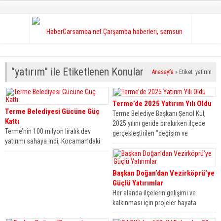
"yatırım" ile Etiketlenen Konular
Anasayfa
»
Etiket: yatırım
Terme’de 2025 Yatırım Yılı Oldu
Terme Belediyesi Gücüne Güç
Terme Belediye Başkanı Şenol Kul,
Kattı
2025 yılını geride bırakırken ilçede
Terme’nin 100 milyon liralık dev
gerçekleştirilen “değişim ve
yatırımı sahaya indi, Kocaman’daki
dönüşüm” hamlelerini...
tesiste çarklar dönmeye başladı.
Başkan Şenol...
Başkan Doğan’dan Vezirköprü’ye
Güçlü Yatırımlar
Her alanda ilçelerin gelişimi ve
kalkınması için projeler hayata
geçiren Samsun Büyükşehir