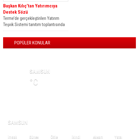
Başkan Kılıç’tan Yatırımcıya
Destek Sözü
Terme’de gerçekleştirilen Yatırım
Teşvik Sistemi tanıtım toplantısında
konuşan Terme Belediye Başkanı Ali
Kılıç, “İlçemize yatırım...
POPÜLER KONULAR
HAVA DURUMU
SAMSUN
°C
NAMAZ VAKİTLERİ
SAMSUN
İmsak
Güneş
Öğle
İkindi
Akşam
Yatsı