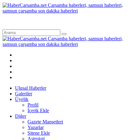
Ulusal Haberler
Galeriler
Üyelik
Profil
İçerik Ekle
Diğer
Gazete Manşetleri
Yazarlar
Sitene Ekle
Astroloji