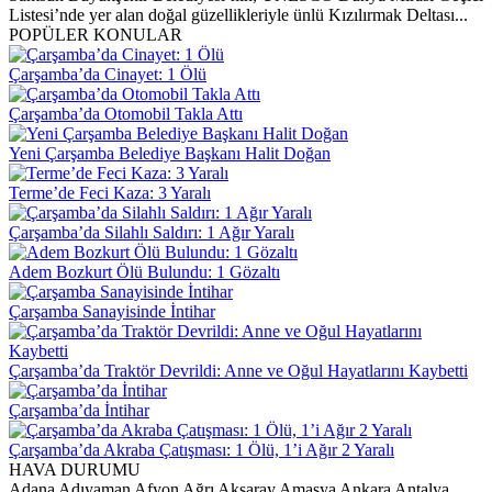
Listesi’nde yer alan doğal güzellikleriyle ünlü Kızılırmak Deltası...
POPÜLER KONULAR
Çarşamba’da Cinayet: 1 Ölü
Çarşamba’da Otomobil Takla Attı
Yeni Çarşamba Belediye Başkanı Halit Doğan
Terme’de Feci Kaza: 3 Yaralı
Çarşamba’da Silahlı Saldırı: 1 Ağır Yaralı
Adem Bozkurt Ölü Bulundu: 1 Gözaltı
Çarşamba Sanayisinde İntihar
Çarşamba’da Traktör Devrildi: Anne ve Oğul Hayatlarını Kaybetti
Çarşamba’da İntihar
Çarşamba’da Akraba Çatışması: 1 Ölü, 1’i Ağır 2 Yaralı
HAVA DURUMU
Adana
Adıyaman
Afyon
Ağrı
Aksaray
Amasya
Ankara
Antalya