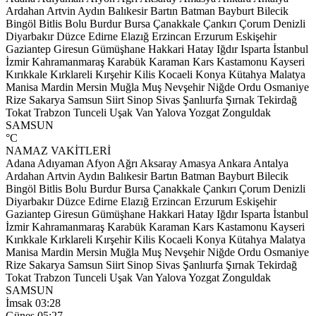
Ardahan
Artvin
Aydın
Balıkesir
Bartın
Batman
Bayburt
Bilecik
Bingöl
Bitlis
Bolu
Burdur
Bursa
Çanakkale
Çankırı
Çorum
Denizli
Diyarbakır
Düzce
Edirne
Elazığ
Erzincan
Erzurum
Eskişehir
Gaziantep
Giresun
Gümüşhane
Hakkari
Hatay
Iğdır
Isparta
İstanbul
İzmir
Kahramanmaraş
Karabük
Karaman
Kars
Kastamonu
Kayseri
Kırıkkale
Kırklareli
Kırşehir
Kilis
Kocaeli
Konya
Kütahya
Malatya
Manisa
Mardin
Mersin
Muğla
Muş
Nevşehir
Niğde
Ordu
Osmaniye
Rize
Sakarya
Samsun
Siirt
Sinop
Sivas
Şanlıurfa
Şırnak
Tekirdağ
Tokat
Trabzon
Tunceli
Uşak
Van
Yalova
Yozgat
Zonguldak
SAMSUN
°C
NAMAZ VAKİTLERİ
Adana
Adıyaman
Afyon
Ağrı
Aksaray
Amasya
Ankara
Antalya
Ardahan
Artvin
Aydın
Balıkesir
Bartın
Batman
Bayburt
Bilecik
Bingöl
Bitlis
Bolu
Burdur
Bursa
Çanakkale
Çankırı
Çorum
Denizli
Diyarbakır
Düzce
Edirne
Elazığ
Erzincan
Erzurum
Eskişehir
Gaziantep
Giresun
Gümüşhane
Hakkari
Hatay
Iğdır
Isparta
İstanbul
İzmir
Kahramanmaraş
Karabük
Karaman
Kars
Kastamonu
Kayseri
Kırıkkale
Kırklareli
Kırşehir
Kilis
Kocaeli
Konya
Kütahya
Malatya
Manisa
Mardin
Mersin
Muğla
Muş
Nevşehir
Niğde
Ordu
Osmaniye
Rize
Sakarya
Samsun
Siirt
Sinop
Sivas
Şanlıurfa
Şırnak
Tekirdağ
Tokat
Trabzon
Tunceli
Uşak
Van
Yalova
Yozgat
Zonguldak
SAMSUN
İmsak
03:28
Güneş
05:27