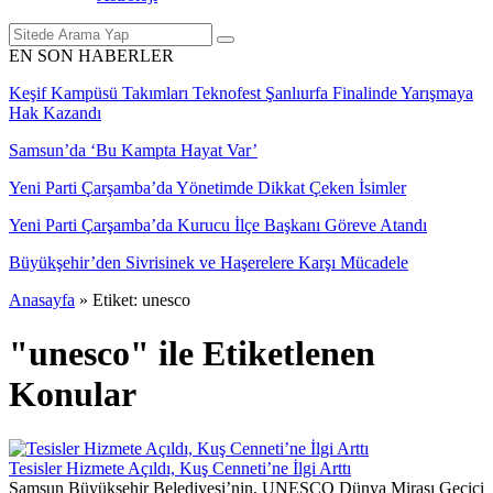
EN SON HABERLER
Keşif Kampüsü Takımları Teknofest Şanlıurfa Finalinde Yarışmaya
Hak Kazandı
Samsun’da ‘Bu Kampta Hayat Var’
Yeni Parti Çarşamba’da Yönetimde Dikkat Çeken İsimler
Yeni Parti Çarşamba’da Kurucu İlçe Başkanı Göreve Atandı
Büyükşehir’den Sivrisinek ve Haşerelere Karşı Mücadele
Anasayfa
»
Etiket: unesco
"unesco" ile Etiketlenen
Konular
Tesisler Hizmete Açıldı, Kuş Cenneti’ne İlgi Arttı
Samsun Büyükşehir Belediyesi’nin, UNESCO Dünya Mirası Geçici