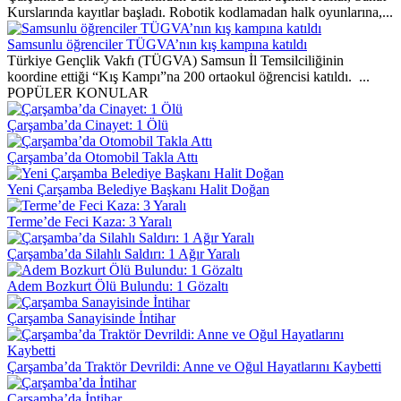
Kurslarında kayıtlar başladı. Robotik kodlamadan halk oyunlarına,...
Samsunlu öğrenciler TÜGVA’nın kış kampına katıldı
Türkiye Gençlik Vakfı (TÜGVA) Samsun İl Temsilciliğinin
koordine ettiği “Kış Kampı”na 200 ortaokul öğrencisi katıldı. ...
POPÜLER KONULAR
Çarşamba’da Cinayet: 1 Ölü
Çarşamba’da Otomobil Takla Attı
Yeni Çarşamba Belediye Başkanı Halit Doğan
Terme’de Feci Kaza: 3 Yaralı
Çarşamba’da Silahlı Saldırı: 1 Ağır Yaralı
Adem Bozkurt Ölü Bulundu: 1 Gözaltı
Çarşamba Sanayisinde İntihar
Çarşamba’da Traktör Devrildi: Anne ve Oğul Hayatlarını Kaybetti
Çarşamba’da İntihar