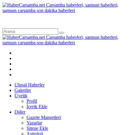
Ulusal Haberler
Galeriler
Üyelik
Profil
İçerik Ekle
Diğer
Gazete Manşetleri
Yazarlar
Sitene Ekle
Astroloji