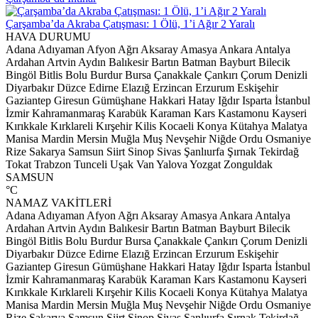
Çarşamba’da Akraba Çatışması: 1 Ölü, 1’i Ağır 2 Yaralı
HAVA DURUMU
Adana
Adıyaman
Afyon
Ağrı
Aksaray
Amasya
Ankara
Antalya
Ardahan
Artvin
Aydın
Balıkesir
Bartın
Batman
Bayburt
Bilecik
Bingöl
Bitlis
Bolu
Burdur
Bursa
Çanakkale
Çankırı
Çorum
Denizli
Diyarbakır
Düzce
Edirne
Elazığ
Erzincan
Erzurum
Eskişehir
Gaziantep
Giresun
Gümüşhane
Hakkari
Hatay
Iğdır
Isparta
İstanbul
İzmir
Kahramanmaraş
Karabük
Karaman
Kars
Kastamonu
Kayseri
Kırıkkale
Kırklareli
Kırşehir
Kilis
Kocaeli
Konya
Kütahya
Malatya
Manisa
Mardin
Mersin
Muğla
Muş
Nevşehir
Niğde
Ordu
Osmaniye
Rize
Sakarya
Samsun
Siirt
Sinop
Sivas
Şanlıurfa
Şırnak
Tekirdağ
Tokat
Trabzon
Tunceli
Uşak
Van
Yalova
Yozgat
Zonguldak
SAMSUN
°C
NAMAZ VAKİTLERİ
Adana
Adıyaman
Afyon
Ağrı
Aksaray
Amasya
Ankara
Antalya
Ardahan
Artvin
Aydın
Balıkesir
Bartın
Batman
Bayburt
Bilecik
Bingöl
Bitlis
Bolu
Burdur
Bursa
Çanakkale
Çankırı
Çorum
Denizli
Diyarbakır
Düzce
Edirne
Elazığ
Erzincan
Erzurum
Eskişehir
Gaziantep
Giresun
Gümüşhane
Hakkari
Hatay
Iğdır
Isparta
İstanbul
İzmir
Kahramanmaraş
Karabük
Karaman
Kars
Kastamonu
Kayseri
Kırıkkale
Kırklareli
Kırşehir
Kilis
Kocaeli
Konya
Kütahya
Malatya
Manisa
Mardin
Mersin
Muğla
Muş
Nevşehir
Niğde
Ordu
Osmaniye
Rize
Sakarya
Samsun
Siirt
Sinop
Sivas
Şanlıurfa
Şırnak
Tekirdağ