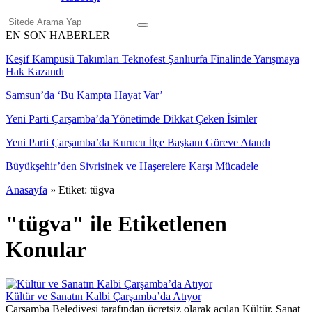
EN SON HABERLER
Keşif Kampüsü Takımları Teknofest Şanlıurfa Finalinde Yarışmaya
Hak Kazandı
Samsun’da ‘Bu Kampta Hayat Var’
Yeni Parti Çarşamba’da Yönetimde Dikkat Çeken İsimler
Yeni Parti Çarşamba’da Kurucu İlçe Başkanı Göreve Atandı
Büyükşehir’den Sivrisinek ve Haşerelere Karşı Mücadele
Anasayfa
»
Etiket: tügva
"tügva" ile Etiketlenen
Konular
Kültür ve Sanatın Kalbi Çarşamba’da Atıyor
Çarşamba Belediyesi tarafından ücretsiz olarak açılan Kültür, Sanat