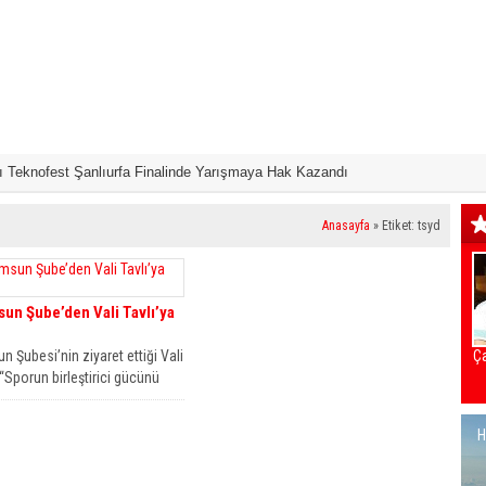
 Teknofest Şanlıurfa Finalinde Yarışmaya Hak Kazandı
Samsun’da ‘Bu K
Anasayfa
»
Etiket: tsyd
n Şube’den Vali Tavlı’ya
 Şubesi’nin ziyaret ettiği Vali
Ça
 “Sporun birleştirici gücünü
por turizminde atılımlar...
H