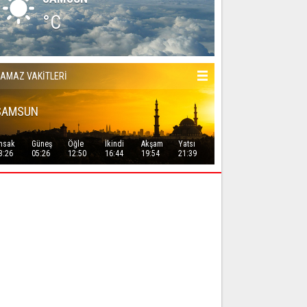
°C
AMAZ VAKİTLERİ
SAMSUN
msak
Güneş
Öğle
İkindi
Akşam
Yatsı
3:26
05:26
12:50
16:44
19:54
21:39