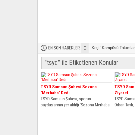
EN SON HABERLER
Keşif Kampüsü Takımları
"tsyd" ile Etiketlenen Konular
TSYD Samsun Şubesi Sezona
TSYD Samsu
‘Merhaba’ Dedi
Ziyaret
TSYD Samsun Şubesi, sporun
TSYD Samsun
paydaşlarının yer aldığı ‘Sezona Merhaba’
Orhan Tavlı,
etkinliği düzenledi. Etkinlikte konuşan
kullanarak s
Samsunspor Başkanvekili...