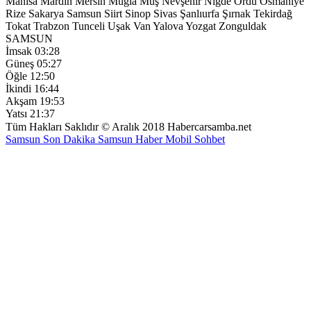
Manisa
Mardin
Mersin
Muğla
Muş
Nevşehir
Niğde
Ordu
Osmaniye
Rize
Sakarya
Samsun
Siirt
Sinop
Sivas
Şanlıurfa
Şırnak
Tekirdağ
Tokat
Trabzon
Tunceli
Uşak
Van
Yalova
Yozgat
Zonguldak
SAMSUN
İmsak
03:28
Güneş
05:27
Öğle
12:50
İkindi
16:44
Akşam
19:53
Yatsı
21:37
Tüm Hakları Saklıdır © Aralık 2018 Habercarsamba.net
Samsun Son Dakika
Samsun Haber
Mobil Sohbet