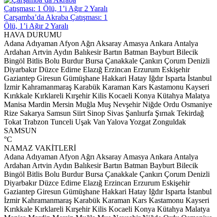
 1
HAVA DURUMU
Adana
Adıyaman
Afyon
Ağrı
Aksaray
Amasya
Ankara
Antalya
Ardahan
Artvin
Aydın
Balıkesir
Bartın
Batman
Bayburt
Bilecik
Bingöl
Bitlis
Bolu
Burdur
Bursa
Çanakkale
Çankırı
Çorum
Denizli
Diyarbakır
Düzce
Edirne
Elazığ
Erzincan
Erzurum
Eskişehir
Gaziantep
Giresun
Gümüşhane
Hakkari
Hatay
Iğdır
Isparta
İstanbul
İzmir
Kahramanmaraş
Karabük
Karaman
Kars
Kastamonu
Kayseri
Kırıkkale
Kırklareli
Kırşehir
Kilis
Kocaeli
Konya
Kütahya
Malatya
Manisa
Mardin
Mersin
Muğla
Muş
Nevşehir
Niğde
Ordu
Osmaniye
Rize
Sakarya
Samsun
Siirt
Sinop
Sivas
Şanlıurfa
Şırnak
Tekirdağ
Tokat
Trabzon
Tunceli
Uşak
Van
Yalova
Yozgat
Zonguldak
SAMSUN
°C
NAMAZ VAKİTLERİ
Adana
Adıyaman
Afyon
Ağrı
Aksaray
Amasya
Ankara
Antalya
Ardahan
Artvin
Aydın
Balıkesir
Bartın
Batman
Bayburt
Bilecik
Bingöl
Bitlis
Bolu
Burdur
Bursa
Çanakkale
Çankırı
Çorum
Denizli
Diyarbakır
Düzce
Edirne
Elazığ
Erzincan
Erzurum
Eskişehir
Gaziantep
Giresun
Gümüşhane
Hakkari
Hatay
Iğdır
Isparta
İstanbul
İzmir
Kahramanmaraş
Karabük
Karaman
Kars
Kastamonu
Kayseri
Kırıkkale
Kırklareli
Kırşehir
Kilis
Kocaeli
Konya
Kütahya
Malatya