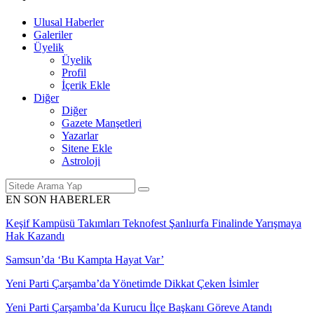
Ulusal Haberler
Galeriler
Üyelik
Üyelik
Profil
İçerik Ekle
Diğer
Diğer
Gazete Manşetleri
Yazarlar
Sitene Ekle
Astroloji
EN SON HABERLER
ya