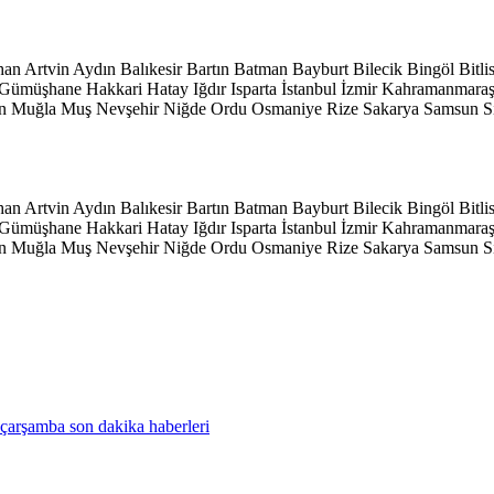
han
Artvin
Aydın
Balıkesir
Bartın
Batman
Bayburt
Bilecik
Bingöl
Bitli
Gümüşhane
Hakkari
Hatay
Iğdır
Isparta
İstanbul
İzmir
Kahramanmara
n
Muğla
Muş
Nevşehir
Niğde
Ordu
Osmaniye
Rize
Sakarya
Samsun
S
han
Artvin
Aydın
Balıkesir
Bartın
Batman
Bayburt
Bilecik
Bingöl
Bitli
Gümüşhane
Hakkari
Hatay
Iğdır
Isparta
İstanbul
İzmir
Kahramanmara
n
Muğla
Muş
Nevşehir
Niğde
Ordu
Osmaniye
Rize
Sakarya
Samsun
S