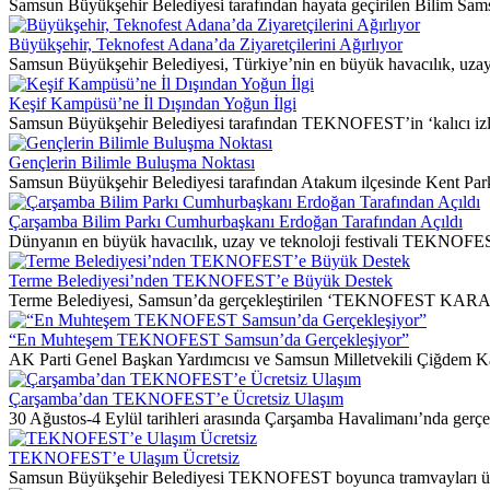
Samsun Büyükşehir Belediyesi tarafından hayata geçirilen Bilim Sams
Büyükşehir, Teknofest Adana’da Ziyaretçilerini Ağırlıyor
Samsun Büyükşehir Belediyesi, Türkiye’nin en büyük havacılık, uzay ve 
Keşif Kampüsü’ne İl Dışından Yoğun İlgi
Samsun Büyükşehir Belediyesi tarafından TEKNOFEST’in ‘kalıcı izler
Gençlerin Bilimle Buluşma Noktası
Samsun Büyükşehir Belediyesi tarafından Atakum ilçesinde Kent Park p
Çarşamba Bilim Parkı Cumhurbaşkanı Erdoğan Tarafından Açıldı
Dünyanın en büyük havacılık, uzay ve teknoloji festivali TEKNOF
Terme Belediyesi’nden TEKNOFEST’e Büyük Destek
Terme Belediyesi, Samsun’da gerçekleştirilen ‘TEKNOFEST KARADENİ
“En Muhteşem TEKNOFEST Samsun’da Gerçekleşiyor”
AK Parti Genel Başkan Yardımcısı ve Samsun Milletvekili Çiğdem 
Çarşamba’dan TEKNOFEST’e Ücretsiz Ulaşım
30 Ağustos-4 Eylül tarihleri arasında Çarşamba Havalimanı’nda ger
TEKNOFEST’e Ulaşım Ücretsiz
Samsun Büyükşehir Belediyesi TEKNOFEST boyunca tramvayları ücrets