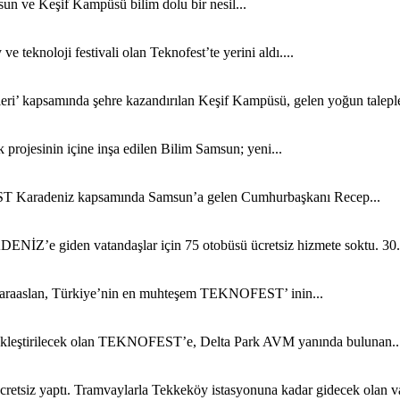
un ve Keşif Kampüsü bilim dolu bir nesil...
teknoloji festivali olan Teknofest’te yerini aldı....
i’ kapsamında şehre kazandırılan Keşif Kampüsü, gelen yoğun taleple
rojesinin içine inşa edilen Bilim Samsun; yeni...
EST Karadeniz kapsamında Samsun’a gelen Cumhurbaşkanı Recep...
Z’e giden vatandaşlar için 75 otobüsü ücretsiz hizmete soktu. 30.
Karaaslan, Türkiye’nin en muhteşem TEKNOFEST’ inin...
çekleştirilecek olan TEKNOFEST’e, Delta Park AVM yanında bulunan..
iz yaptı. Tramvaylarla Tekkeköy istasyonuna kadar gidecek olan vat