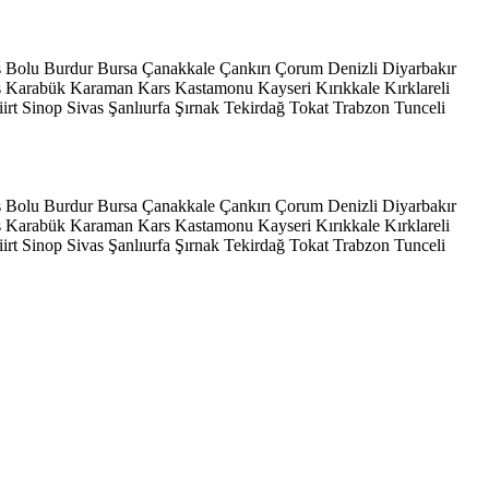
s
Bolu
Burdur
Bursa
Çanakkale
Çankırı
Çorum
Denizli
Diyarbakır
ş
Karabük
Karaman
Kars
Kastamonu
Kayseri
Kırıkkale
Kırklareli
iirt
Sinop
Sivas
Şanlıurfa
Şırnak
Tekirdağ
Tokat
Trabzon
Tunceli
s
Bolu
Burdur
Bursa
Çanakkale
Çankırı
Çorum
Denizli
Diyarbakır
ş
Karabük
Karaman
Kars
Kastamonu
Kayseri
Kırıkkale
Kırklareli
iirt
Sinop
Sivas
Şanlıurfa
Şırnak
Tekirdağ
Tokat
Trabzon
Tunceli