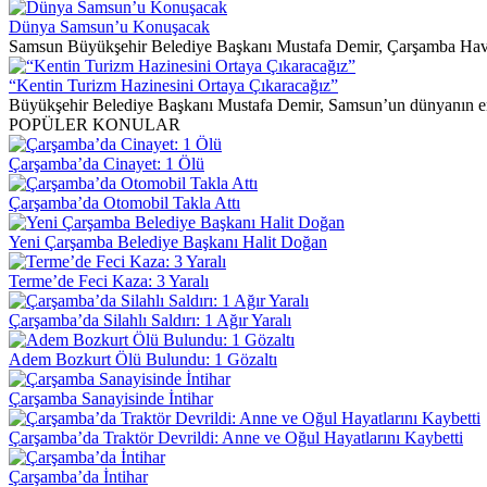
Dünya Samsun’u Konuşacak
Samsun Büyükşehir Belediye Başkanı Mustafa Demir, Çarşamba Hava
“Kentin Turizm Hazinesini Ortaya Çıkaracağız”
Büyükşehir Belediye Başkanı Mustafa Demir, Samsun’un dünyanın en g
POPÜLER KONULAR
Çarşamba’da Cinayet: 1 Ölü
Çarşamba’da Otomobil Takla Attı
Yeni Çarşamba Belediye Başkanı Halit Doğan
Terme’de Feci Kaza: 3 Yaralı
Çarşamba’da Silahlı Saldırı: 1 Ağır Yaralı
Adem Bozkurt Ölü Bulundu: 1 Gözaltı
Çarşamba Sanayisinde İntihar
Çarşamba’da Traktör Devrildi: Anne ve Oğul Hayatlarını Kaybetti
Çarşamba’da İntihar