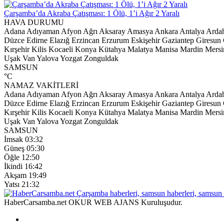
Çarşamba’da Akraba Çatışması: 1 Ölü, 1’i Ağır 2 Yaralı
HAVA DURUMU
Adana
Adıyaman
Afyon
Ağrı
Aksaray
Amasya
Ankara
Antalya
Arda
Düzce
Edirne
Elazığ
Erzincan
Erzurum
Eskişehir
Gaziantep
Giresun
Kırşehir
Kilis
Kocaeli
Konya
Kütahya
Malatya
Manisa
Mardin
Mersi
Uşak
Van
Yalova
Yozgat
Zonguldak
SAMSUN
°C
NAMAZ VAKİTLERİ
Adana
Adıyaman
Afyon
Ağrı
Aksaray
Amasya
Ankara
Antalya
Arda
Düzce
Edirne
Elazığ
Erzincan
Erzurum
Eskişehir
Gaziantep
Giresun
Kırşehir
Kilis
Kocaeli
Konya
Kütahya
Malatya
Manisa
Mardin
Mersi
Uşak
Van
Yalova
Yozgat
Zonguldak
SAMSUN
İmsak
03:32
Güneş
05:30
Öğle
12:50
İkindi
16:42
Akşam
19:49
Yatsı
21:32
HaberCarsamba.net OKUR WEB AJANS Kuruluşudur.