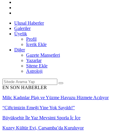
Ulusal Haberler
Galeriler
Üyelik
Profil
İçerik Ekle
Diğer
Gazete Manşetleri
Yazarlar
Sitene Ekle
Astroloji
EN SON HABERLER
Miliç Kadınlar Plajı ve Yüzme Havuzu Hizmete Açılıyor
“Çiftçimizin Emeği Yine Yok Sayıldı!”
Büyükşehir İle Yaz Mevsimi Sporla İç İçe
Kuzey Kültür Evi, Çarşamba’da Kuruluyor