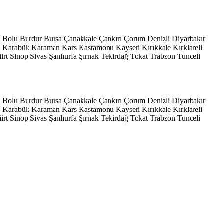
s
Bolu
Burdur
Bursa
Çanakkale
Çankırı
Çorum
Denizli
Diyarbakır
ş
Karabük
Karaman
Kars
Kastamonu
Kayseri
Kırıkkale
Kırklareli
iirt
Sinop
Sivas
Şanlıurfa
Şırnak
Tekirdağ
Tokat
Trabzon
Tunceli
s
Bolu
Burdur
Bursa
Çanakkale
Çankırı
Çorum
Denizli
Diyarbakır
ş
Karabük
Karaman
Kars
Kastamonu
Kayseri
Kırıkkale
Kırklareli
iirt
Sinop
Sivas
Şanlıurfa
Şırnak
Tekirdağ
Tokat
Trabzon
Tunceli