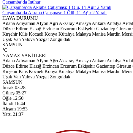
tışması: 1 Ölü, 1’i Ağır 2 Yaralı
HAVA DURUMU
Adana
Adıyaman
Afyon
Ağrı
Aksaray
Amasya
Ankara
Antalya
Arda
Düzce
Edirne
Elazığ
Erzincan
Erzurum
Eskişehir
Gaziantep
Giresun
Kırşehir
Kilis
Kocaeli
Konya
Kütahya
Malatya
Manisa
Mardin
Mersi
Uşak
Van
Yalova
Yozgat
Zonguldak
SAMSUN
°C
NAMAZ VAKİTLERİ
Adana
Adıyaman
Afyon
Ağrı
Aksaray
Amasya
Ankara
Antalya
Arda
Düzce
Edirne
Elazığ
Erzincan
Erzurum
Eskişehir
Gaziantep
Giresun
Kırşehir
Kilis
Kocaeli
Konya
Kütahya
Malatya
Manisa
Mardin
Mersi
Uşak
Van
Yalova
Yozgat
Zonguldak
SAMSUN
İmsak
03:28
Güneş
05:27
Öğle
12:50
İkindi
16:44
Akşam
19:53
Yatsı
21:37