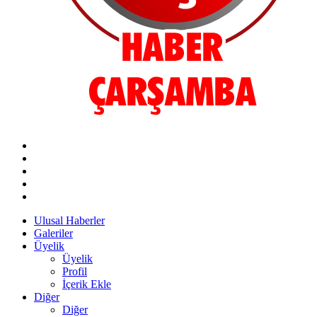
Ulusal Haberler
Galeriler
Üyelik
Üyelik
Profil
İçerik Ekle
Diğer
Diğer