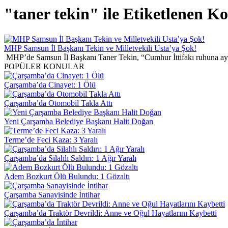
"taner tekin" ile Etiketlenen K
MHP Samsun İl Başkanı Tekin ve Milletvekili Usta’ya Şok!
MHP’de Samsun İl Başkanı Taner Tekin, “Cumhur İttifakı ruhuna aykır
POPÜLER KONULAR
 1 Ölü
 Takla Attı
iye Başkanı Halit Doğan
 Yaralı
ldırı: 1 Ağır Yaralı
lundu: 1 Gözaltı
 İntihar
Devrildi: Anne ve Oğul Hayatlarını Kaybetti