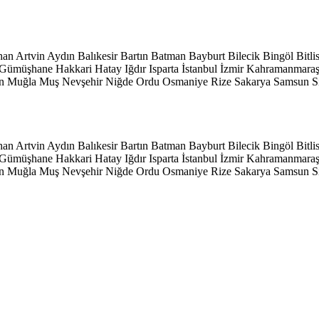
han
Artvin
Aydın
Balıkesir
Bartın
Batman
Bayburt
Bilecik
Bingöl
Bitli
Gümüşhane
Hakkari
Hatay
Iğdır
Isparta
İstanbul
İzmir
Kahramanmara
n
Muğla
Muş
Nevşehir
Niğde
Ordu
Osmaniye
Rize
Sakarya
Samsun
S
han
Artvin
Aydın
Balıkesir
Bartın
Batman
Bayburt
Bilecik
Bingöl
Bitli
Gümüşhane
Hakkari
Hatay
Iğdır
Isparta
İstanbul
İzmir
Kahramanmara
n
Muğla
Muş
Nevşehir
Niğde
Ordu
Osmaniye
Rize
Sakarya
Samsun
S