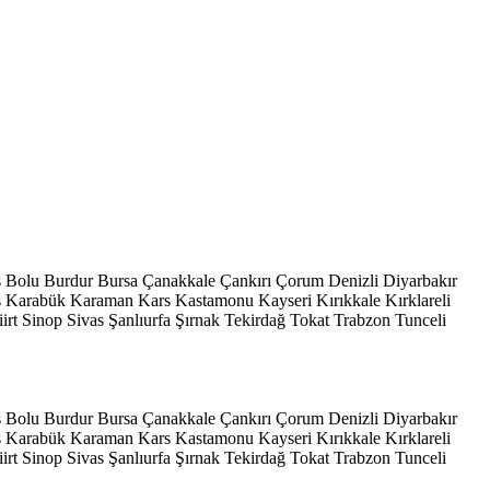
s
Bolu
Burdur
Bursa
Çanakkale
Çankırı
Çorum
Denizli
Diyarbakır
ş
Karabük
Karaman
Kars
Kastamonu
Kayseri
Kırıkkale
Kırklareli
iirt
Sinop
Sivas
Şanlıurfa
Şırnak
Tekirdağ
Tokat
Trabzon
Tunceli
s
Bolu
Burdur
Bursa
Çanakkale
Çankırı
Çorum
Denizli
Diyarbakır
ş
Karabük
Karaman
Kars
Kastamonu
Kayseri
Kırıkkale
Kırklareli
iirt
Sinop
Sivas
Şanlıurfa
Şırnak
Tekirdağ
Tokat
Trabzon
Tunceli