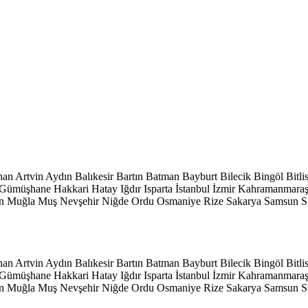
han
Artvin
Aydın
Balıkesir
Bartın
Batman
Bayburt
Bilecik
Bingöl
Bitli
Gümüşhane
Hakkari
Hatay
Iğdır
Isparta
İstanbul
İzmir
Kahramanmara
n
Muğla
Muş
Nevşehir
Niğde
Ordu
Osmaniye
Rize
Sakarya
Samsun
S
han
Artvin
Aydın
Balıkesir
Bartın
Batman
Bayburt
Bilecik
Bingöl
Bitli
Gümüşhane
Hakkari
Hatay
Iğdır
Isparta
İstanbul
İzmir
Kahramanmara
n
Muğla
Muş
Nevşehir
Niğde
Ordu
Osmaniye
Rize
Sakarya
Samsun
S