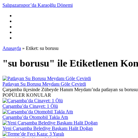
Salıpazarıspor’da Karaoğlu Dönemi
Anasayfa
»
Etiket: su borusu
"su borusu" ile Etiketlenen Ko
Patlayan Su Borusu Meydanı Göle Çevirdi
Çarşamba ilçesinde Zübeyde Hanım Meydanı’nda patlayan su borusun
POPÜLER KONULAR
Çarşamba’da Cinayet: 1 Ölü
Çarşamba’da Otomobil Takla Attı
Yeni Çarşamba Belediye Başkanı Halit Doğan