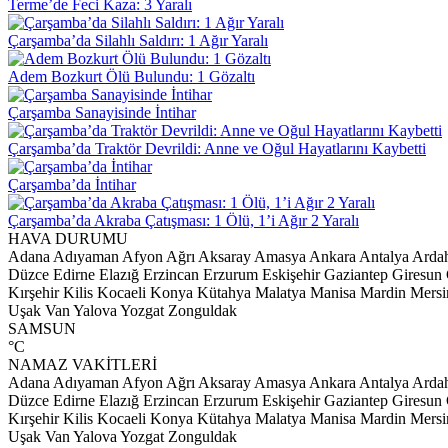
Terme’de Feci Kaza: 3 Yaralı
Çarşamba’da Silahlı Saldırı: 1 Ağır Yaralı
Adem Bozkurt Ölü Bulundu: 1 Gözaltı
Çarşamba Sanayisinde İntihar
Çarşamba’da Traktör Devrildi: Anne ve Oğul Hayatlarını Kaybetti
Çarşamba’da İntihar
Çarşamba’da Akraba Çatışması: 1 Ölü, 1’i Ağır 2 Yaralı
HAVA DURUMU
Adana
Adıyaman
Afyon
Ağrı
Aksaray
Amasya
Ankara
Antalya
Arda
Düzce
Edirne
Elazığ
Erzincan
Erzurum
Eskişehir
Gaziantep
Giresun
Kırşehir
Kilis
Kocaeli
Konya
Kütahya
Malatya
Manisa
Mardin
Mersi
Uşak
Van
Yalova
Yozgat
Zonguldak
SAMSUN
°C
NAMAZ VAKİTLERİ
Adana
Adıyaman
Afyon
Ağrı
Aksaray
Amasya
Ankara
Antalya
Arda
Düzce
Edirne
Elazığ
Erzincan
Erzurum
Eskişehir
Gaziantep
Giresun
Kırşehir
Kilis
Kocaeli
Konya
Kütahya
Malatya
Manisa
Mardin
Mersi
Uşak
Van
Yalova
Yozgat
Zonguldak