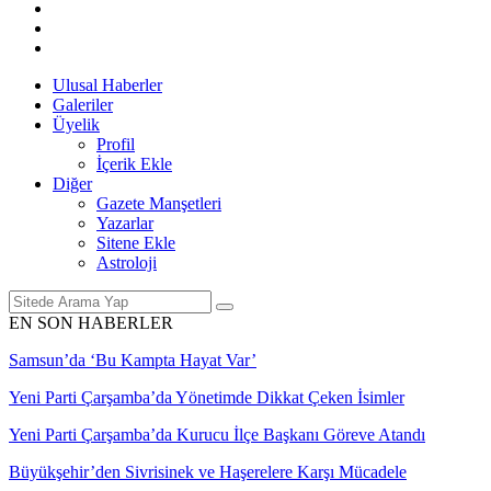
Ulusal Haberler
Galeriler
Üyelik
Profil
İçerik Ekle
Diğer
Gazete Manşetleri
Yazarlar
Sitene Ekle
Astroloji
EN SON HABERLER
Samsun’da ‘Bu Kampta Hayat Var’
Yeni Parti Çarşamba’da Yönetimde Dikkat Çeken İsimler
Yeni Parti Çarşamba’da Kurucu İlçe Başkanı Göreve Atandı
Büyükşehir’den Sivrisinek ve Haşerelere Karşı Mücadele