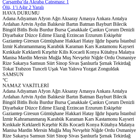
Çarşamba’da Akraba Çatışması: 1
Ölü, 1’i Ağır 2 Yaralı
HAVA DURUMU
Adana
Adıyaman
Afyon
Ağrı
Aksaray
Amasya
Ankara
Antalya
Ardahan
Artvin
Aydın
Balıkesir
Bartın
Batman
Bayburt
Bilecik
Bingöl
Bitlis
Bolu
Burdur
Bursa
Çanakkale
Çankırı
Çorum
Denizli
Diyarbakır
Düzce
Edirne
Elazığ
Erzincan
Erzurum
Eskişehir
Gaziantep
Giresun
Gümüşhane
Hakkari
Hatay
Iğdır
Isparta
İstanbul
İzmir
Kahramanmaraş
Karabük
Karaman
Kars
Kastamonu
Kayseri
Kırıkkale
Kırklareli
Kırşehir
Kilis
Kocaeli
Konya
Kütahya
Malatya
Manisa
Mardin
Mersin
Muğla
Muş
Nevşehir
Niğde
Ordu
Osmaniye
Rize
Sakarya
Samsun
Siirt
Sinop
Sivas
Şanlıurfa
Şırnak
Tekirdağ
Tokat
Trabzon
Tunceli
Uşak
Van
Yalova
Yozgat
Zonguldak
SAMSUN
°C
NAMAZ VAKİTLERİ
Adana
Adıyaman
Afyon
Ağrı
Aksaray
Amasya
Ankara
Antalya
Ardahan
Artvin
Aydın
Balıkesir
Bartın
Batman
Bayburt
Bilecik
Bingöl
Bitlis
Bolu
Burdur
Bursa
Çanakkale
Çankırı
Çorum
Denizli
Diyarbakır
Düzce
Edirne
Elazığ
Erzincan
Erzurum
Eskişehir
Gaziantep
Giresun
Gümüşhane
Hakkari
Hatay
Iğdır
Isparta
İstanbul
İzmir
Kahramanmaraş
Karabük
Karaman
Kars
Kastamonu
Kayseri
Kırıkkale
Kırklareli
Kırşehir
Kilis
Kocaeli
Konya
Kütahya
Malatya
Manisa
Mardin
Mersin
Muğla
Muş
Nevşehir
Niğde
Ordu
Osmaniye
Rize
Sakarya
Samsun
Siirt
Sinop
Sivas
Şanlıurfa
Şırnak
Tekirdağ