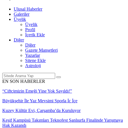
Ulusal Haberler
Galeriler
Üyelik
Üyelik
Profil
İçerik Ekle
Diğer
Diğer
Gazete Manşetleri
Yazarlar
Sitene Ekle
Astroloji
EN SON HABERLER
“Çiftçimizin Emeği Yine Yok Sayıldı!”
Büyükşehir İle Yaz Mevsimi Sporla İç İçe
Kuzey Kültür Evi, Çarşamba’da Kuruluyor
Keşif Kampüsü Takımları Teknofest Şanlıurfa Finalinde Yarışmaya
Hak Kazandı