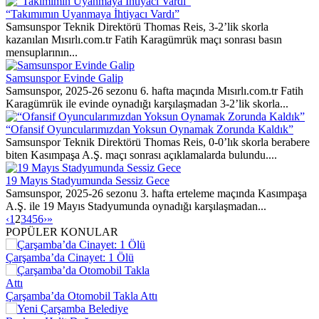
“Takımımın Uyanmaya İhtiyacı Vardı”
Samsunspor Teknik Direktörü Thomas Reis, 3-2’lik skorla
kazanılan Mısırlı.com.tr Fatih Karagümrük maçı sonrası basın
mensuplarının...
Samsunspor Evinde Galip
Samsunspor, 2025-26 sezonu 6. hafta maçında Mısırlı.com.tr Fatih
Karagümrük ile evinde oynadığı karşılaşmadan 3-2’lik skorla...
“Ofansif Oyuncularımızdan Yoksun Oynamak Zorunda Kaldık”
Samsunspor Teknik Direktörü Thomas Reis, 0-0’lık skorla berabere
biten Kasımpaşa A.Ş. maçı sonrası açıklamalarda bulundu....
19 Mayıs Stadyumunda Sessiz Gece
Samsunspor, 2025-26 sezonu 3. hafta erteleme maçında Kasımpaşa
A.Ş. ile 19 Mayıs Stadyumunda oynadığı karşılaşmadan...
‹
1
2
3
4
5
6
›
»
POPÜLER KONULAR
Çarşamba’da Cinayet: 1 Ölü
Çarşamba’da Otomobil Takla Attı