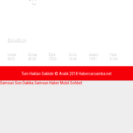
°C
NAMAZ VAKİTLERİ
SAMSUN
İmsak
Güneş
Öğle
İkindi
Akşam
Yatsı
03:31
05:29
12:50
16:43
19:51
21:34
Tüm Hakları Saklıdır © Aralık 2018 Habercarsamba.net
Samsun Son Dakika
Samsun Haber
Mobil Sohbet