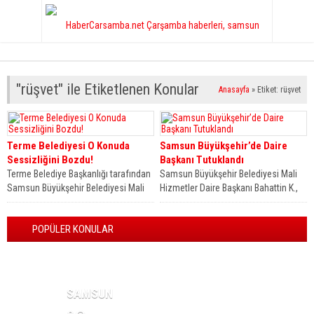
"rüşvet" ile Etiketlenen Konular
Anasayfa
»
Etiket: rüşvet
Terme Belediyesi O Konuda
Samsun Büyükşehir’de Daire
Sessizliğini Bozdu!
Başkanı Tutuklandı
Terme Belediye Başkanlığı tarafından
Samsun Büyükşehir Belediyesi Mali
Samsun Büyükşehir Belediyesi Mali
Hizmetler Daire Başkanı Bahattin K.,
Hizmetler Daire Başkanı B.K’nın
belediyenin ‘rüşvet iddiaları’ üzerine
tutuklanmasının ardından
yaptığı suç...
POPÜLER KONULAR
sessizliğini...
HAVA DURUMU
SAMSUN