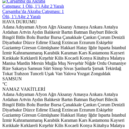
a Çatışması: 1
lı
HAVA DURUMU
Adana
Adıyaman
Afyon
Ağrı
Aksaray
Amasya
Ankara
Antalya
Ardahan
Artvin
Aydın
Balıkesir
Bartın
Batman
Bayburt
Bilecik
Bingöl
Bitlis
Bolu
Burdur
Bursa
Çanakkale
Çankırı
Çorum
Denizli
Diyarbakır
Düzce
Edirne
Elazığ
Erzincan
Erzurum
Eskişehir
Gaziantep
Giresun
Gümüşhane
Hakkari
Hatay
Iğdır
Isparta
İstanbul
İzmir
Kahramanmaraş
Karabük
Karaman
Kars
Kastamonu
Kayseri
Kırıkkale
Kırklareli
Kırşehir
Kilis
Kocaeli
Konya
Kütahya
Malatya
Manisa
Mardin
Mersin
Muğla
Muş
Nevşehir
Niğde
Ordu
Osmaniye
Rize
Sakarya
Samsun
Siirt
Sinop
Sivas
Şanlıurfa
Şırnak
Tekirdağ
Tokat
Trabzon
Tunceli
Uşak
Van
Yalova
Yozgat
Zonguldak
SAMSUN
°C
NAMAZ VAKİTLERİ
Adana
Adıyaman
Afyon
Ağrı
Aksaray
Amasya
Ankara
Antalya
Ardahan
Artvin
Aydın
Balıkesir
Bartın
Batman
Bayburt
Bilecik
Bingöl
Bitlis
Bolu
Burdur
Bursa
Çanakkale
Çankırı
Çorum
Denizli
Diyarbakır
Düzce
Edirne
Elazığ
Erzincan
Erzurum
Eskişehir
Gaziantep
Giresun
Gümüşhane
Hakkari
Hatay
Iğdır
Isparta
İstanbul
İzmir
Kahramanmaraş
Karabük
Karaman
Kars
Kastamonu
Kayseri
Kırıkkale
Kırklareli
Kırşehir
Kilis
Kocaeli
Konya
Kütahya
Malatya