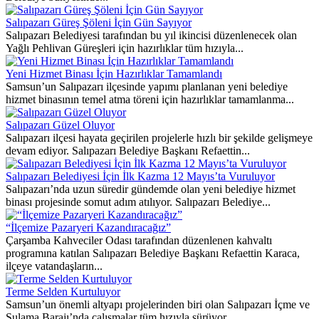
Salıpazarı Güreş Şöleni İçin Gün Sayıyor
Salıpazarı Belediyesi tarafından bu yıl ikincisi düzenlenecek olan
Yağlı Pehlivan Güreşleri için hazırlıklar tüm hızıyla...
Yeni Hizmet Binası İçin Hazırlıklar Tamamlandı
Samsun’un Salıpazarı ilçesinde yapımı planlanan yeni belediye
hizmet binasının temel atma töreni için hazırlıklar tamamlanma...
Salıpazarı Güzel Oluyor
Salıpazarı ilçesi hayata geçirilen projelerle hızlı bir şekilde gelişmeye
devam ediyor. Salıpazarı Belediye Başkanı Refaettin...
Salıpazarı Belediyesi İçin İlk Kazma 12 Mayıs’ta Vuruluyor
Salıpazarı’nda uzun süredir gündemde olan yeni belediye hizmet
binası projesinde somut adım atılıyor. Salıpazarı Belediye...
“İlçemize Pazaryeri Kazandıracağız”
Çarşamba Kahveciler Odası tarafından düzenlenen kahvaltı
programına katılan Salıpazarı Belediye Başkanı Refaettin Karaca,
ilçeye vatandaşların...
Terme Selden Kurtuluyor
Samsun’un önemli altyapı projelerinden biri olan Salıpazarı İçme ve
Sulama Barajı’nda çalışmalar tüm hızıyla sürüyor....