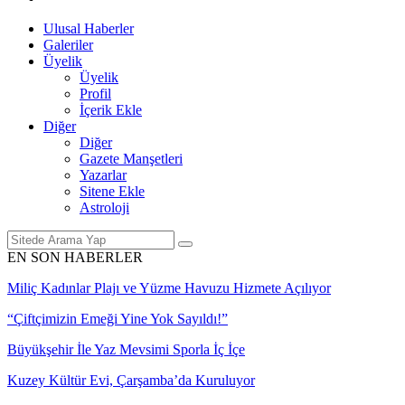
Ulusal Haberler
Galeriler
Üyelik
Üyelik
Profil
İçerik Ekle
Diğer
Diğer
Gazete Manşetleri
Yazarlar
Sitene Ekle
Astroloji
EN SON HABERLER
Miliç Kadınlar Plajı ve Yüzme Havuzu Hizmete Açılıyor