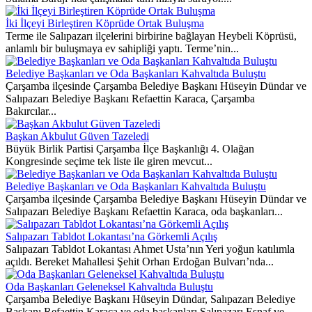
İki İlçeyi Birleştiren Köprüde Ortak Buluşma
Terme ile Salıpazarı ilçelerini birbirine bağlayan Heybeli Köprüsü,
anlamlı bir buluşmaya ev sahipliği yaptı. Terme’nin...
Belediye Başkanları ve Oda Başkanları Kahvaltıda Buluştu
Çarşamba ilçesinde Çarşamba Belediye Başkanı Hüseyin Dündar ve
Salıpazarı Belediye Başkanı Refaettin Karaca, Çarşamba
Bakırcılar...
Başkan Akbulut Güven Tazeledi
Büyük Birlik Partisi Çarşamba İlçe Başkanlığı 4. Olağan
Kongresinde seçime tek liste ile giren mevcut...
Belediye Başkanları ve Oda Başkanları Kahvaltıda Buluştu
Çarşamba ilçesinde Çarşamba Belediye Başkanı Hüseyin Dündar ve
Salıpazarı Belediye Başkanı Refaettin Karaca, oda başkanları...
Salıpazarı Tabldot Lokantası’na Görkemli Açılış
Salıpazarı Tabldot Lokantası Ahmet Usta’nın Yeri yoğun katılımla
açıldı. Bereket Mahallesi Şehit Orhan Erdoğan Bulvarı’nda...
Oda Başkanları Geleneksel Kahvaltıda Buluştu
Çarşamba Belediye Başkanı Hüseyin Dündar, Salıpazarı Belediye
Başkanı Refaettin Karaca ve oda başkanları Salıpazarı Esnaf ve...