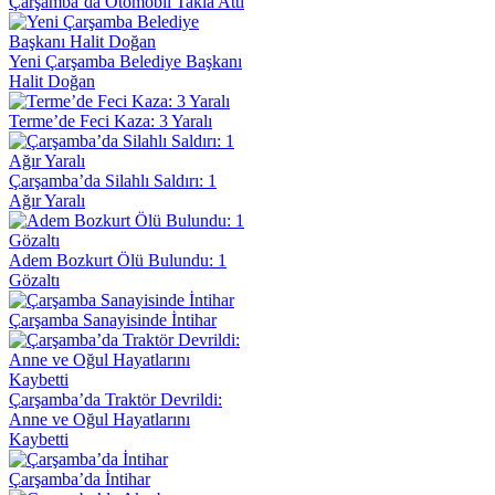
il Takla Attı
ediye Başkanı
: 3 Yaralı
 Saldırı: 1
Bulundu: 1
de İntihar
r Devrildi:
larını
r