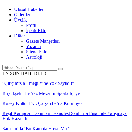
Ulusal Haberler
Galeriler
Üyelik
Profil
İçerik Ekle
Diğer
Gazete Manşetleri
Yazarlar
Sitene Ekle
Astroloji
EN SON HABERLER
“Çiftçimizin Emeği Yine Yok Sayıldı!”
Büyükşehir İle Yaz Mevsimi Sporla İç İçe
Kuzey Kültür Evi, Çarşamba’da Kuruluyor
Keşif Kampüsü Takımları Teknofest Şanlıurfa Finalinde Yarışmaya
Hak Kazandı
Samsun’da ‘Bu Kampta Hayat Var’