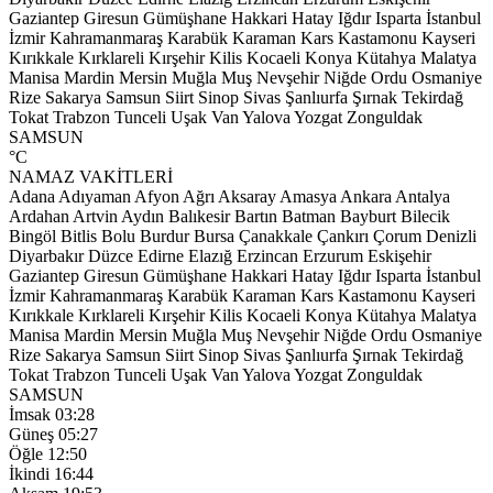
Gaziantep
Giresun
Gümüşhane
Hakkari
Hatay
Iğdır
Isparta
İstanbul
İzmir
Kahramanmaraş
Karabük
Karaman
Kars
Kastamonu
Kayseri
Kırıkkale
Kırklareli
Kırşehir
Kilis
Kocaeli
Konya
Kütahya
Malatya
Manisa
Mardin
Mersin
Muğla
Muş
Nevşehir
Niğde
Ordu
Osmaniye
Rize
Sakarya
Samsun
Siirt
Sinop
Sivas
Şanlıurfa
Şırnak
Tekirdağ
Tokat
Trabzon
Tunceli
Uşak
Van
Yalova
Yozgat
Zonguldak
SAMSUN
°C
NAMAZ VAKİTLERİ
Adana
Adıyaman
Afyon
Ağrı
Aksaray
Amasya
Ankara
Antalya
Ardahan
Artvin
Aydın
Balıkesir
Bartın
Batman
Bayburt
Bilecik
Bingöl
Bitlis
Bolu
Burdur
Bursa
Çanakkale
Çankırı
Çorum
Denizli
Diyarbakır
Düzce
Edirne
Elazığ
Erzincan
Erzurum
Eskişehir
Gaziantep
Giresun
Gümüşhane
Hakkari
Hatay
Iğdır
Isparta
İstanbul
İzmir
Kahramanmaraş
Karabük
Karaman
Kars
Kastamonu
Kayseri
Kırıkkale
Kırklareli
Kırşehir
Kilis
Kocaeli
Konya
Kütahya
Malatya
Manisa
Mardin
Mersin
Muğla
Muş
Nevşehir
Niğde
Ordu
Osmaniye
Rize
Sakarya
Samsun
Siirt
Sinop
Sivas
Şanlıurfa
Şırnak
Tekirdağ
Tokat
Trabzon
Tunceli
Uşak
Van
Yalova
Yozgat
Zonguldak
SAMSUN
İmsak
03:28
Güneş
05:27
Öğle
12:50
İkindi
16:44