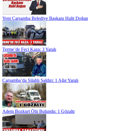
Yeni Çarşamba Belediye Başkanı Halit Doğan
Terme’de Feci Kaza: 3 Yaralı
Çarşamba’da Silahlı Saldırı: 1 Ağır Yaralı
Adem Bozkurt Ölü Bulundu: 1 Gözaltı