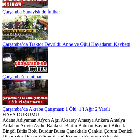
Çarşamba Sanayisinde İntihar
Çarşamba’da Traktör Devrildi: Anne ve Oğul Hayatlarını Kaybetti
Çarşamba’da İntihar
Çarşamba’da Akraba Çatışması: 1 Ölü, 1’i Ağır 2 Yaralı
HAVA DURUMU
Adana
Adıyaman
Afyon
Ağrı
Aksaray
Amasya
Ankara
Antalya
Ardahan
Artvin
Aydın
Balıkesir
Bartın
Batman
Bayburt
Bilecik
Bingöl
Bitlis
Bolu
Burdur
Bursa
Çanakkale
Çankırı
Çorum
Denizli
Diyarbakır
Düzce
Edirne
Elazığ
Erzincan
Erzurum
Eskişehir