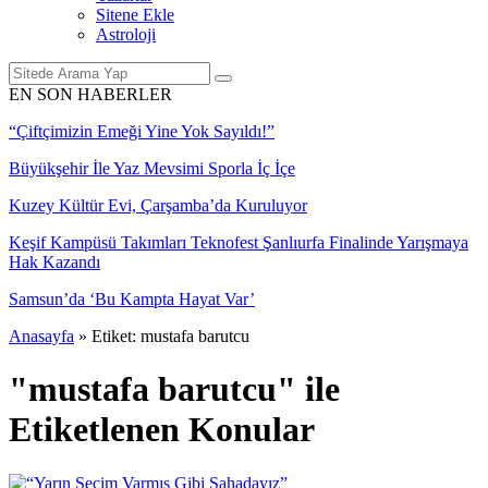
Sitene Ekle
Astroloji
EN SON HABERLER
“Çiftçimizin Emeği Yine Yok Sayıldı!”
Büyükşehir İle Yaz Mevsimi Sporla İç İçe
Kuzey Kültür Evi, Çarşamba’da Kuruluyor
Keşif Kampüsü Takımları Teknofest Şanlıurfa Finalinde Yarışmaya
Hak Kazandı
Samsun’da ‘Bu Kampta Hayat Var’
Anasayfa
»
Etiket: mustafa barutcu
"mustafa barutcu" ile
Etiketlenen Konular