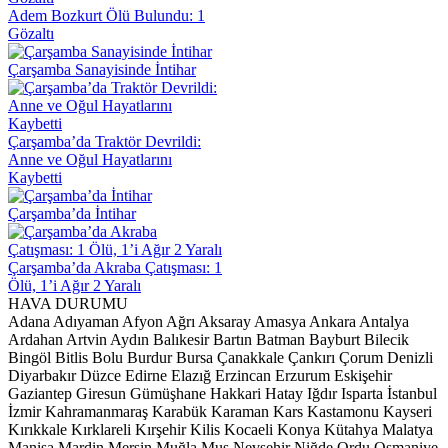
Adem Bozkurt Ölü Bulundu: 1
Gözaltı
Çarşamba Sanayisinde İntihar
Çarşamba’da Traktör Devrildi:
Anne ve Oğul Hayatlarını
Kaybetti
Çarşamba’da İntihar
Çarşamba’da Akraba Çatışması: 1
Ölü, 1’i Ağır 2 Yaralı
HAVA DURUMU
Adana
Adıyaman
Afyon
Ağrı
Aksaray
Amasya
Ankara
Antalya
Ardahan
Artvin
Aydın
Balıkesir
Bartın
Batman
Bayburt
Bilecik
Bingöl
Bitlis
Bolu
Burdur
Bursa
Çanakkale
Çankırı
Çorum
Denizli
Diyarbakır
Düzce
Edirne
Elazığ
Erzincan
Erzurum
Eskişehir
Gaziantep
Giresun
Gümüşhane
Hakkari
Hatay
Iğdır
Isparta
İstanbul
İzmir
Kahramanmaraş
Karabük
Karaman
Kars
Kastamonu
Kayseri
Kırıkkale
Kırklareli
Kırşehir
Kilis
Kocaeli
Konya
Kütahya
Malatya
Manisa
Mardin
Mersin
Muğla
Muş
Nevşehir
Niğde
Ordu
Osmaniye