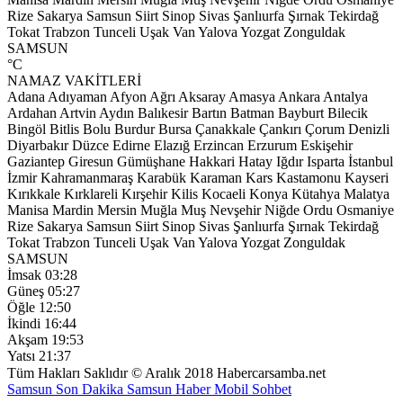
Rize
Sakarya
Samsun
Siirt
Sinop
Sivas
Şanlıurfa
Şırnak
Tekirdağ
Tokat
Trabzon
Tunceli
Uşak
Van
Yalova
Yozgat
Zonguldak
SAMSUN
°C
NAMAZ VAKİTLERİ
Adana
Adıyaman
Afyon
Ağrı
Aksaray
Amasya
Ankara
Antalya
Ardahan
Artvin
Aydın
Balıkesir
Bartın
Batman
Bayburt
Bilecik
Bingöl
Bitlis
Bolu
Burdur
Bursa
Çanakkale
Çankırı
Çorum
Denizli
Diyarbakır
Düzce
Edirne
Elazığ
Erzincan
Erzurum
Eskişehir
Gaziantep
Giresun
Gümüşhane
Hakkari
Hatay
Iğdır
Isparta
İstanbul
İzmir
Kahramanmaraş
Karabük
Karaman
Kars
Kastamonu
Kayseri
Kırıkkale
Kırklareli
Kırşehir
Kilis
Kocaeli
Konya
Kütahya
Malatya
Manisa
Mardin
Mersin
Muğla
Muş
Nevşehir
Niğde
Ordu
Osmaniye
Rize
Sakarya
Samsun
Siirt
Sinop
Sivas
Şanlıurfa
Şırnak
Tekirdağ
Tokat
Trabzon
Tunceli
Uşak
Van
Yalova
Yozgat
Zonguldak
SAMSUN
İmsak
03:28
Güneş
05:27
Öğle
12:50
İkindi
16:44
Akşam
19:53
Yatsı
21:37
Tüm Hakları Saklıdır © Aralık 2018 Habercarsamba.net
Samsun Son Dakika
Samsun Haber
Mobil Sohbet