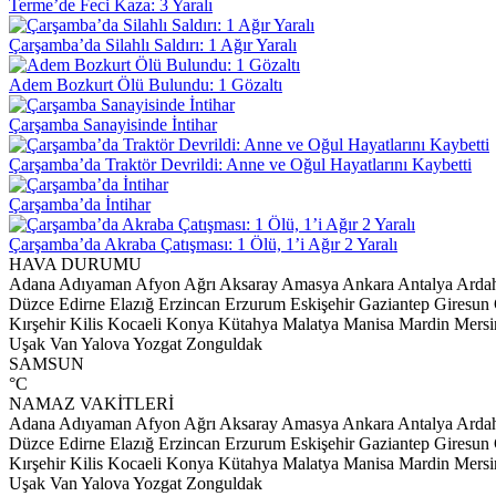
Terme’de Feci Kaza: 3 Yaralı
Çarşamba’da Silahlı Saldırı: 1 Ağır Yaralı
Adem Bozkurt Ölü Bulundu: 1 Gözaltı
Çarşamba Sanayisinde İntihar
Çarşamba’da Traktör Devrildi: Anne ve Oğul Hayatlarını Kaybetti
Çarşamba’da İntihar
Çarşamba’da Akraba Çatışması: 1 Ölü, 1’i Ağır 2 Yaralı
HAVA DURUMU
Adana
Adıyaman
Afyon
Ağrı
Aksaray
Amasya
Ankara
Antalya
Arda
Düzce
Edirne
Elazığ
Erzincan
Erzurum
Eskişehir
Gaziantep
Giresun
Kırşehir
Kilis
Kocaeli
Konya
Kütahya
Malatya
Manisa
Mardin
Mersi
Uşak
Van
Yalova
Yozgat
Zonguldak
SAMSUN
°C
NAMAZ VAKİTLERİ
Adana
Adıyaman
Afyon
Ağrı
Aksaray
Amasya
Ankara
Antalya
Arda
Düzce
Edirne
Elazığ
Erzincan
Erzurum
Eskişehir
Gaziantep
Giresun
Kırşehir
Kilis
Kocaeli
Konya
Kütahya
Malatya
Manisa
Mardin
Mersi
Uşak
Van
Yalova
Yozgat
Zonguldak