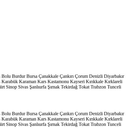
s
Bolu
Burdur
Bursa
Çanakkale
Çankırı
Çorum
Denizli
Diyarbakır
ş
Karabük
Karaman
Kars
Kastamonu
Kayseri
Kırıkkale
Kırklareli
iirt
Sinop
Sivas
Şanlıurfa
Şırnak
Tekirdağ
Tokat
Trabzon
Tunceli
s
Bolu
Burdur
Bursa
Çanakkale
Çankırı
Çorum
Denizli
Diyarbakır
ş
Karabük
Karaman
Kars
Kastamonu
Kayseri
Kırıkkale
Kırklareli
iirt
Sinop
Sivas
Şanlıurfa
Şırnak
Tekirdağ
Tokat
Trabzon
Tunceli