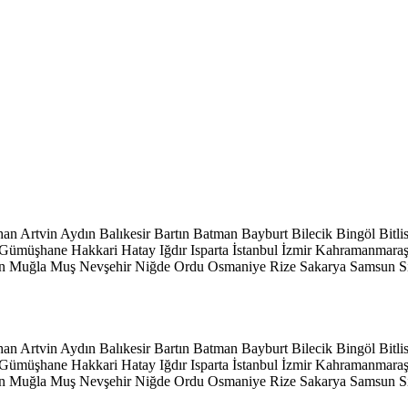
han
Artvin
Aydın
Balıkesir
Bartın
Batman
Bayburt
Bilecik
Bingöl
Bitli
Gümüşhane
Hakkari
Hatay
Iğdır
Isparta
İstanbul
İzmir
Kahramanmara
n
Muğla
Muş
Nevşehir
Niğde
Ordu
Osmaniye
Rize
Sakarya
Samsun
S
han
Artvin
Aydın
Balıkesir
Bartın
Batman
Bayburt
Bilecik
Bingöl
Bitli
Gümüşhane
Hakkari
Hatay
Iğdır
Isparta
İstanbul
İzmir
Kahramanmara
n
Muğla
Muş
Nevşehir
Niğde
Ordu
Osmaniye
Rize
Sakarya
Samsun
S