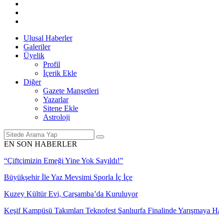
Ulusal Haberler
Galeriler
Üyelik
Profil
İçerik Ekle
Diğer
Gazete Manşetleri
Yazarlar
Sitene Ekle
Astroloji
EN SON HABERLER
“Çiftçimizin Emeği Yine Yok Sayıldı!”
Büyükşehir İle Yaz Mevsimi Sporla İç İçe
Kuzey Kültür Evi, Çarşamba’da Kuruluyor
Keşif Kampüsü Takımları Teknofest Şanlıurfa Finalinde Yarışmaya 