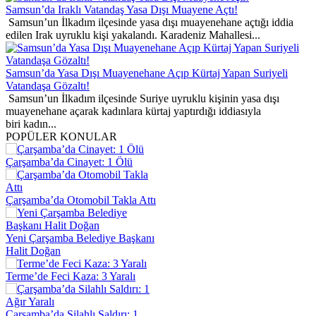
Samsun’da Iraklı Vatandaş Yasa Dışı Muayene Açtı!
Samsun’un İlkadım ilçesinde yasa dışı muayenehane açtığı iddia
edilen Irak uyruklu kişi yakalandı. Karadeniz Mahallesi...
Samsun’da Yasa Dışı Muayenehane Açıp Kürtaj Yapan Suriyeli
Vatandaşa Gözaltı!
Samsun’un İlkadım ilçesinde Suriye uyruklu kişinin yasa dışı
muayenehane açarak kadınlara kürtaj yaptırdığı iddiasıyla
biri kadın...
POPÜLER KONULAR
Çarşamba’da Cinayet: 1 Ölü
Çarşamba’da Otomobil Takla Attı
Yeni Çarşamba Belediye Başkanı
Halit Doğan
Terme’de Feci Kaza: 3 Yaralı
Çarşamba’da Silahlı Saldırı: 1