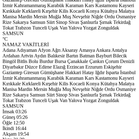
İzmir
Kahramanmaraş
Karabük
Karaman
Kars
Kastamonu
Kayseri
Kırıkkale
Kırklareli
Kırşehir
Kilis
Kocaeli
Konya
Kütahya
Malatya
Manisa
Mardin
Mersin
Muğla
Muş
Nevşehir
Niğde
Ordu
Osmaniye
Rize
Sakarya
Samsun
Siirt
Sinop
Sivas
Şanlıurfa
Şırnak
Tekirdağ
Tokat
Trabzon
Tunceli
Uşak
Van
Yalova
Yozgat
Zonguldak
SAMSUN
°C
NAMAZ VAKİTLERİ
Adana
Adıyaman
Afyon
Ağrı
Aksaray
Amasya
Ankara
Antalya
Ardahan
Artvin
Aydın
Balıkesir
Bartın
Batman
Bayburt
Bilecik
Bingöl
Bitlis
Bolu
Burdur
Bursa
Çanakkale
Çankırı
Çorum
Denizli
Diyarbakır
Düzce
Edirne
Elazığ
Erzincan
Erzurum
Eskişehir
Gaziantep
Giresun
Gümüşhane
Hakkari
Hatay
Iğdır
Isparta
İstanbul
İzmir
Kahramanmaraş
Karabük
Karaman
Kars
Kastamonu
Kayseri
Kırıkkale
Kırklareli
Kırşehir
Kilis
Kocaeli
Konya
Kütahya
Malatya
Manisa
Mardin
Mersin
Muğla
Muş
Nevşehir
Niğde
Ordu
Osmaniye
Rize
Sakarya
Samsun
Siirt
Sinop
Sivas
Şanlıurfa
Şırnak
Tekirdağ
Tokat
Trabzon
Tunceli
Uşak
Van
Yalova
Yozgat
Zonguldak
SAMSUN
İmsak
03:26
Güneş
05:26
Öğle
12:50
İkindi
16:44
Akşam
19:54