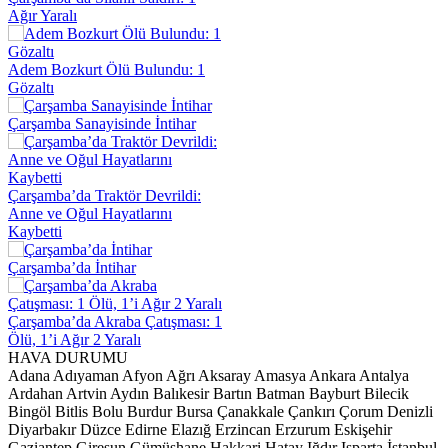
Ağır Yaralı
Adem Bozkurt Ölü Bulundu: 1
Gözaltı
Çarşamba Sanayisinde İntihar
Çarşamba’da Traktör Devrildi:
Anne ve Oğul Hayatlarını
Kaybetti
Çarşamba’da İntihar
Çarşamba’da Akraba Çatışması: 1
Ölü, 1’i Ağır 2 Yaralı
HAVA DURUMU
Adana
Adıyaman
Afyon
Ağrı
Aksaray
Amasya
Ankara
Antalya
Ardahan
Artvin
Aydın
Balıkesir
Bartın
Batman
Bayburt
Bilecik
Bingöl
Bitlis
Bolu
Burdur
Bursa
Çanakkale
Çankırı
Çorum
Denizli
Diyarbakır
Düzce
Edirne
Elazığ
Erzincan
Erzurum
Eskişehir
Gaziantep
Giresun
Gümüşhane
Hakkari
Hatay
Iğdır
Isparta
İstanbul