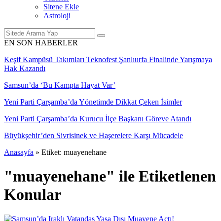
Sitene Ekle
Astroloji
EN SON HABERLER
Keşif Kampüsü Takımları Teknofest Şanlıurfa Finalinde Yarışmaya
Hak Kazandı
Samsun’da ‘Bu Kampta Hayat Var’
Yeni Parti Çarşamba’da Yönetimde Dikkat Çeken İsimler
Yeni Parti Çarşamba’da Kurucu İlçe Başkanı Göreve Atandı
Büyükşehir’den Sivrisinek ve Haşerelere Karşı Mücadele
Anasayfa
»
Etiket: muayenehane
"muayenehane" ile Etiketlenen
Konular