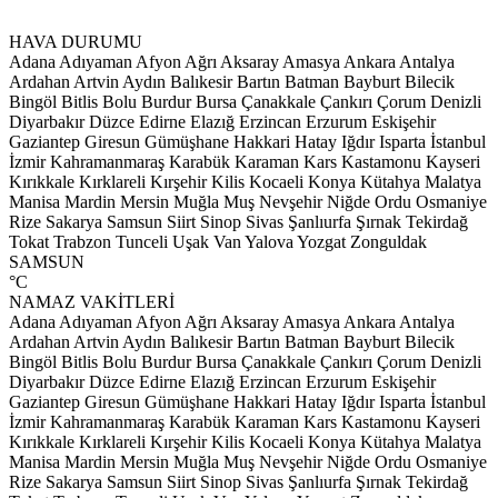
HAVA DURUMU
Adana
Adıyaman
Afyon
Ağrı
Aksaray
Amasya
Ankara
Antalya
Ardahan
Artvin
Aydın
Balıkesir
Bartın
Batman
Bayburt
Bilecik
Bingöl
Bitlis
Bolu
Burdur
Bursa
Çanakkale
Çankırı
Çorum
Denizli
Diyarbakır
Düzce
Edirne
Elazığ
Erzincan
Erzurum
Eskişehir
Gaziantep
Giresun
Gümüşhane
Hakkari
Hatay
Iğdır
Isparta
İstanbul
İzmir
Kahramanmaraş
Karabük
Karaman
Kars
Kastamonu
Kayseri
Kırıkkale
Kırklareli
Kırşehir
Kilis
Kocaeli
Konya
Kütahya
Malatya
Manisa
Mardin
Mersin
Muğla
Muş
Nevşehir
Niğde
Ordu
Osmaniye
Rize
Sakarya
Samsun
Siirt
Sinop
Sivas
Şanlıurfa
Şırnak
Tekirdağ
Tokat
Trabzon
Tunceli
Uşak
Van
Yalova
Yozgat
Zonguldak
SAMSUN
°C
NAMAZ VAKİTLERİ
Adana
Adıyaman
Afyon
Ağrı
Aksaray
Amasya
Ankara
Antalya
Ardahan
Artvin
Aydın
Balıkesir
Bartın
Batman
Bayburt
Bilecik
Bingöl
Bitlis
Bolu
Burdur
Bursa
Çanakkale
Çankırı
Çorum
Denizli
Diyarbakır
Düzce
Edirne
Elazığ
Erzincan
Erzurum
Eskişehir
Gaziantep
Giresun
Gümüşhane
Hakkari
Hatay
Iğdır
Isparta
İstanbul
İzmir
Kahramanmaraş
Karabük
Karaman
Kars
Kastamonu
Kayseri
Kırıkkale
Kırklareli
Kırşehir
Kilis
Kocaeli
Konya
Kütahya
Malatya
Manisa
Mardin
Mersin
Muğla
Muş
Nevşehir
Niğde
Ordu
Osmaniye
Rize
Sakarya
Samsun
Siirt
Sinop
Sivas
Şanlıurfa
Şırnak
Tekirdağ