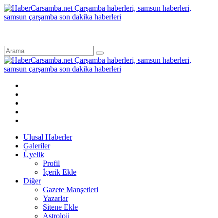
Ulusal Haberler
Galeriler
Üyelik
Profil
İçerik Ekle
Diğer
Gazete Manşetleri
Yazarlar
Sitene Ekle
Astroloji