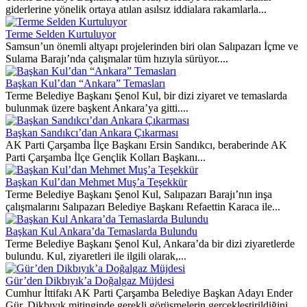
giderlerine yönelik ortaya atılan asılsız iddialara rakamlarla...
Terme Selden Kurtuluyor
Samsun’un önemli altyapı projelerinden biri olan Salıpazarı İçme ve
Sulama Barajı’nda çalışmalar tüm hızıyla sürüyor....
Başkan Kul’dan “Ankara” Temasları
Terme Belediye Başkanı Şenol Kul, bir dizi ziyaret ve temaslarda
bulunmak üzere başkent Ankara’ya gitti....
Başkan Sandıkcı’dan Ankara Çıkarması
AK Parti Çarşamba İlçe Başkanı Ersin Sandıkcı, beraberinde AK
Parti Çarşamba İlçe Gençlik Kolları Başkanı...
Başkan Kul’dan Mehmet Muş’a Teşekkür
Terme Belediye Başkanı Şenol Kul, Salıpazarı Barajı’nın inşa
çalışmalarını Salıpazarı Belediye Başkanı Refaettin Karaca ile...
Başkan Kul Ankara’da Temaslarda Bulundu
Terme Belediye Başkanı Şenol Kul, Ankara’da bir dizi ziyaretlerde
bulundu. Kul, ziyaretleri ile ilgili olarak,...
Gür’den Dikbıyık’a Doğalgaz Müjdesi
Cumhur İttifakı AK Parti Çarşamba Belediye Başkan Adayı Ender
Gür, Dikbıyık mitinginde gerekli görüşmelerin gerçekleştirildiğini...