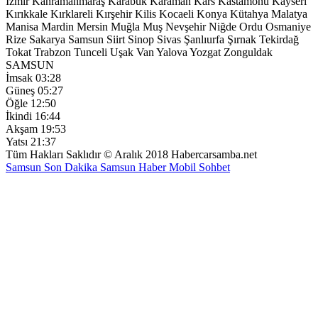
İzmir
Kahramanmaraş
Karabük
Karaman
Kars
Kastamonu
Kayseri
Kırıkkale
Kırklareli
Kırşehir
Kilis
Kocaeli
Konya
Kütahya
Malatya
Manisa
Mardin
Mersin
Muğla
Muş
Nevşehir
Niğde
Ordu
Osmaniye
Rize
Sakarya
Samsun
Siirt
Sinop
Sivas
Şanlıurfa
Şırnak
Tekirdağ
Tokat
Trabzon
Tunceli
Uşak
Van
Yalova
Yozgat
Zonguldak
SAMSUN
İmsak
03:28
Güneş
05:27
Öğle
12:50
İkindi
16:44
Akşam
19:53
Yatsı
21:37
Tüm Hakları Saklıdır © Aralık 2018 Habercarsamba.net
Samsun Son Dakika
Samsun Haber
Mobil Sohbet