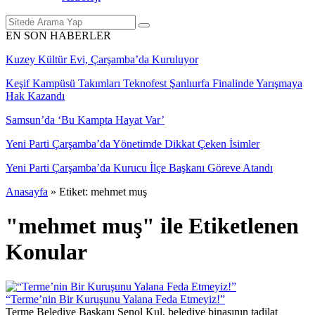
EN SON HABERLER
Kuzey Kültür Evi, Çarşamba’da Kuruluyor
Keşif Kampüsü Takımları Teknofest Şanlıurfa Finalinde Yarışmaya
Hak Kazandı
Samsun’da ‘Bu Kampta Hayat Var’
Yeni Parti Çarşamba’da Yönetimde Dikkat Çeken İsimler
Yeni Parti Çarşamba’da Kurucu İlçe Başkanı Göreve Atandı
Anasayfa
»
Etiket: mehmet muş
"mehmet muş" ile Etiketlenen
Konular
“Terme’nin Bir Kuruşunu Yalana Feda Etmeyiz!”
Terme Belediye Başkanı Şenol Kul, belediye binasının tadilat