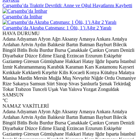
Çarşamba’da Traktör Devrildi: Anne ve Oğul Hayatlarını Kaybetti
Çarşamba’da İntihar
Çarşamba’da Akraba Çatışması: 1 Ölü, 1’i Ağır 2 Yaralı
HAVA DURUMU
Adana
Adıyaman
Afyon
Ağrı
Aksaray
Amasya
Ankara
Antalya
Ardahan
Artvin
Aydın
Balıkesir
Bartın
Batman
Bayburt
Bilecik
Bingöl
Bitlis
Bolu
Burdur
Bursa
Çanakkale
Çankırı
Çorum
Denizli
Diyarbakır
Düzce
Edirne
Elazığ
Erzincan
Erzurum
Eskişehir
Gaziantep
Giresun
Gümüşhane
Hakkari
Hatay
Iğdır
Isparta
İstanbul
İzmir
Kahramanmaraş
Karabük
Karaman
Kars
Kastamonu
Kayseri
Kırıkkale
Kırklareli
Kırşehir
Kilis
Kocaeli
Konya
Kütahya
Malatya
Manisa
Mardin
Mersin
Muğla
Muş
Nevşehir
Niğde
Ordu
Osmaniye
Rize
Sakarya
Samsun
Siirt
Sinop
Sivas
Şanlıurfa
Şırnak
Tekirdağ
Tokat
Trabzon
Tunceli
Uşak
Van
Yalova
Yozgat
Zonguldak
SAMSUN
°C
NAMAZ VAKİTLERİ
Adana
Adıyaman
Afyon
Ağrı
Aksaray
Amasya
Ankara
Antalya
Ardahan
Artvin
Aydın
Balıkesir
Bartın
Batman
Bayburt
Bilecik
Bingöl
Bitlis
Bolu
Burdur
Bursa
Çanakkale
Çankırı
Çorum
Denizli
Diyarbakır
Düzce
Edirne
Elazığ
Erzincan
Erzurum
Eskişehir
Gaziantep
Giresun
Gümüşhane
Hakkari
Hatay
Iğdır
Isparta
İstanbul