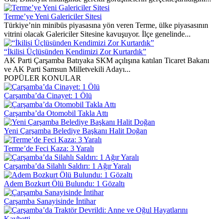
Terme’ye Yeni Galericiler Sitesi
Türkiye’nin minibüs piyasasına yön veren Terme, ülke piyasasının
vitrini olacak Galericiler Sitesine kavuşuyor. İlçe genelinde...
“İkilisi Üçlüsünden Kendimizi Zor Kurtardık”
AK Parti Çarşamba Batıyaka SKM açılışına katılan Ticaret Bakanı
ve AK Parti Samsun Milletvekili Adayı...
POPÜLER KONULAR
Çarşamba’da Cinayet: 1 Ölü
Çarşamba’da Otomobil Takla Attı
Yeni Çarşamba Belediye Başkanı Halit Doğan
Terme’de Feci Kaza: 3 Yaralı
Çarşamba’da Silahlı Saldırı: 1 Ağır Yaralı
Adem Bozkurt Ölü Bulundu: 1 Gözaltı
Çarşamba Sanayisinde İntihar