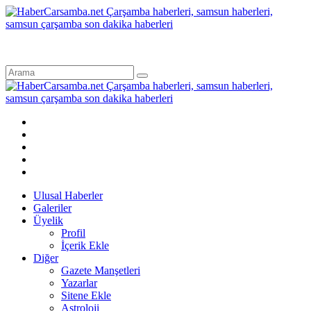
Ulusal Haberler
Galeriler
Üyelik
Profil
İçerik Ekle
Diğer
Gazete Manşetleri
Yazarlar
Sitene Ekle
Astroloji