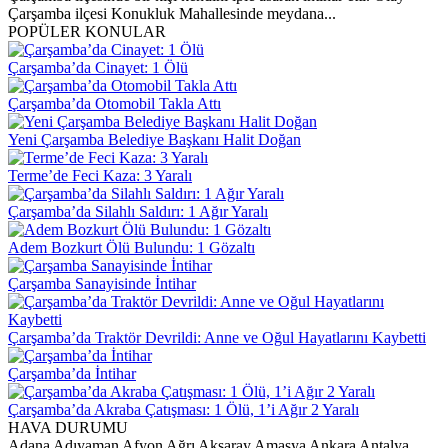
Çarşamba ilçesi Konukluk Mahallesinde meydana...
POPÜLER KONULAR
Çarşamba’da Cinayet: 1 Ölü
Çarşamba’da Otomobil Takla Attı
Yeni Çarşamba Belediye Başkanı Halit Doğan
Terme’de Feci Kaza: 3 Yaralı
Çarşamba’da Silahlı Saldırı: 1 Ağır Yaralı
Adem Bozkurt Ölü Bulundu: 1 Gözaltı
Çarşamba Sanayisinde İntihar
Çarşamba’da Traktör Devrildi: Anne ve Oğul Hayatlarını Kaybetti
Çarşamba’da İntihar
Çarşamba’da Akraba Çatışması: 1 Ölü, 1’i Ağır 2 Yaralı
HAVA DURUMU
Adana
Adıyaman
Afyon
Ağrı
Aksaray
Amasya
Ankara
Antalya