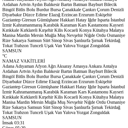
Ardahan
Artvin
Aydın
Balıkesir
Bartın
Batman
Bayburt
Bilecik
Bingöl
Bitlis
Bolu
Burdur
Bursa
Çanakkale
Çankırı
Çorum
Denizli
Diyarbakır
Düzce
Edirne
Elazığ
Erzincan
Erzurum
Eskişehir
Gaziantep
Giresun
Gümüşhane
Hakkari
Hatay
Iğdır
Isparta
İstanbul
İzmir
Kahramanmaraş
Karabük
Karaman
Kars
Kastamonu
Kayseri
Kırıkkale
Kırklareli
Kırşehir
Kilis
Kocaeli
Konya
Kütahya
Malatya
Manisa
Mardin
Mersin
Muğla
Muş
Nevşehir
Niğde
Ordu
Osmaniye
Rize
Sakarya
Samsun
Siirt
Sinop
Sivas
Şanlıurfa
Şırnak
Tekirdağ
Tokat
Trabzon
Tunceli
Uşak
Van
Yalova
Yozgat
Zonguldak
SAMSUN
°C
NAMAZ VAKİTLERİ
Adana
Adıyaman
Afyon
Ağrı
Aksaray
Amasya
Ankara
Antalya
Ardahan
Artvin
Aydın
Balıkesir
Bartın
Batman
Bayburt
Bilecik
Bingöl
Bitlis
Bolu
Burdur
Bursa
Çanakkale
Çankırı
Çorum
Denizli
Diyarbakır
Düzce
Edirne
Elazığ
Erzincan
Erzurum
Eskişehir
Gaziantep
Giresun
Gümüşhane
Hakkari
Hatay
Iğdır
Isparta
İstanbul
İzmir
Kahramanmaraş
Karabük
Karaman
Kars
Kastamonu
Kayseri
Kırıkkale
Kırklareli
Kırşehir
Kilis
Kocaeli
Konya
Kütahya
Malatya
Manisa
Mardin
Mersin
Muğla
Muş
Nevşehir
Niğde
Ordu
Osmaniye
Rize
Sakarya
Samsun
Siirt
Sinop
Sivas
Şanlıurfa
Şırnak
Tekirdağ
Tokat
Trabzon
Tunceli
Uşak
Van
Yalova
Yozgat
Zonguldak
SAMSUN
İmsak
03:31
Güneş
05:29