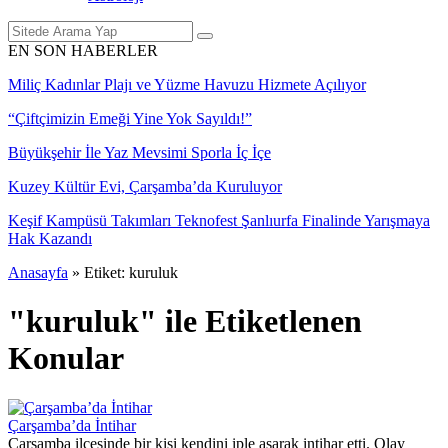
EN SON HABERLER
Miliç Kadınlar Plajı ve Yüzme Havuzu Hizmete Açılıyor
“Çiftçimizin Emeği Yine Yok Sayıldı!”
Büyükşehir İle Yaz Mevsimi Sporla İç İçe
Kuzey Kültür Evi, Çarşamba’da Kuruluyor
Keşif Kampüsü Takımları Teknofest Şanlıurfa Finalinde Yarışmaya
Hak Kazandı
Anasayfa
»
Etiket: kuruluk
"kuruluk" ile Etiketlenen
Konular
Çarşamba’da İntihar
Çarşamba ilçesinde bir kişi kendini iple asarak intihar etti. Olay