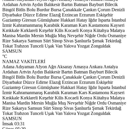
Ardahan
Artvin
Aydın
Balıkesir
Bartın
Batman
Bayburt
Bilecik
Bingöl
Bitlis
Bolu
Burdur
Bursa
Çanakkale
Çankırı
Çorum
Denizli
Diyarbakır
Düzce
Edirne
Elazığ
Erzincan
Erzurum
Eskişehir
Gaziantep
Giresun
Gümüşhane
Hakkari
Hatay
Iğdır
Isparta
İstanbul
İzmir
Kahramanmaraş
Karabük
Karaman
Kars
Kastamonu
Kayseri
Kırıkkale
Kırklareli
Kırşehir
Kilis
Kocaeli
Konya
Kütahya
Malatya
Manisa
Mardin
Mersin
Muğla
Muş
Nevşehir
Niğde
Ordu
Osmaniye
Rize
Sakarya
Samsun
Siirt
Sinop
Sivas
Şanlıurfa
Şırnak
Tekirdağ
Tokat
Trabzon
Tunceli
Uşak
Van
Yalova
Yozgat
Zonguldak
SAMSUN
°C
NAMAZ VAKİTLERİ
Adana
Adıyaman
Afyon
Ağrı
Aksaray
Amasya
Ankara
Antalya
Ardahan
Artvin
Aydın
Balıkesir
Bartın
Batman
Bayburt
Bilecik
Bingöl
Bitlis
Bolu
Burdur
Bursa
Çanakkale
Çankırı
Çorum
Denizli
Diyarbakır
Düzce
Edirne
Elazığ
Erzincan
Erzurum
Eskişehir
Gaziantep
Giresun
Gümüşhane
Hakkari
Hatay
Iğdır
Isparta
İstanbul
İzmir
Kahramanmaraş
Karabük
Karaman
Kars
Kastamonu
Kayseri
Kırıkkale
Kırklareli
Kırşehir
Kilis
Kocaeli
Konya
Kütahya
Malatya
Manisa
Mardin
Mersin
Muğla
Muş
Nevşehir
Niğde
Ordu
Osmaniye
Rize
Sakarya
Samsun
Siirt
Sinop
Sivas
Şanlıurfa
Şırnak
Tekirdağ
Tokat
Trabzon
Tunceli
Uşak
Van
Yalova
Yozgat
Zonguldak
SAMSUN
İmsak
03:31
Güneş
05:29