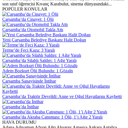
son sınıf öğrencisi Kıvanç Karabulut, sinema dünyasındaki...
POPÜLER KONULAR
Çarşamba’da Cinayet: 1 Ölü
Çarşamba’da Otomobil Takla Attı
Yeni Çarşamba Belediye Başkanı Halit Doğan
Terme’de Feci Kaza: 3 Yaralı
Çarşamba’da Silahlı Saldırı: 1 Ağır Yaralı
Adem Bozkurt Ölü Bulundu: 1 Gözaltı
Çarşamba Sanayisinde İntihar
Çarşamba’da Traktör Devrildi: Anne ve Oğul Hayatlarını Kaybetti
Çarşamba’da İntihar
Çarşamba’da Akraba Çatışması: 1 Ölü, 1’i Ağır 2 Yaralı
HAVA DURUMU
Adana
Adıyaman
Afyon
Ağrı
Aksaray
Amasya
Ankara
Antalya