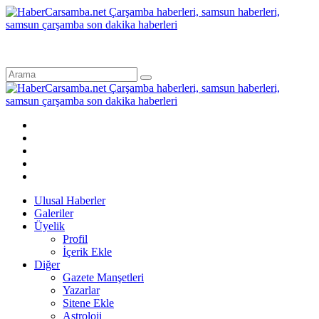
Ulusal Haberler
Galeriler
Üyelik
Profil
İçerik Ekle
Diğer
Gazete Manşetleri
Yazarlar
Sitene Ekle
Astroloji