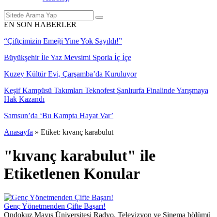
EN SON HABERLER
“Çiftçimizin Emeği Yine Yok Sayıldı!”
Büyükşehir İle Yaz Mevsimi Sporla İç İçe
Kuzey Kültür Evi, Çarşamba’da Kuruluyor
Keşif Kampüsü Takımları Teknofest Şanlıurfa Finalinde Yarışmaya
Hak Kazandı
Samsun’da ‘Bu Kampta Hayat Var’
Anasayfa
»
Etiket: kıvanç karabulut
"kıvanç karabulut" ile
Etiketlenen Konular
Genç Yönetmenden Çifte Başarı!
Ondokuz Mayıs Üniversitesi Radyo, Televizyon ve Sinema bölümü