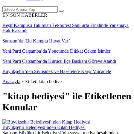
EN SON HABERLER
Keşif Kampüsü Takımları Teknofest Şanlıurfa Finalinde Yarışmaya
Hak Kazandı
Samsun’da ‘Bu Kampta Hayat Var’
Yeni Parti Çarşamba’da Yönetimde Dikkat Çeken İsimler
Yeni Parti Çarşamba’da Kurucu İlçe Başkanı Göreve Atandı
Büyükşehir’den Sivrisinek ve Haşerelere Karşı Mücadele
Anasayfa
»
Etiket: kitap hediyesi
"kitap hediyesi" ile Etiketlenen
Konular
Büyükşehir Belediyesi’nden Kitap Hediyesi
Samsun Büyükşehir Belediyesi’nin sosyal medya hesabından