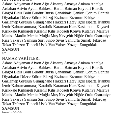
Adana
Adıyaman
Afyon
Ağrı
Aksaray
Amasya
Ankara
Antalya
Ardahan
Artvin
Aydın
Balıkesir
Bartın
Batman
Bayburt
Bilecik
Bingöl
Bitlis
Bolu
Burdur
Bursa
Çanakkale
Çankırı
Çorum
Denizli
Diyarbakır
Düzce
Edirne
Elazığ
Erzincan
Erzurum
Eskişehir
Gaziantep
Giresun
Gümüşhane
Hakkari
Hatay
Iğdır
Isparta
İstanbul
İzmir
Kahramanmaraş
Karabük
Karaman
Kars
Kastamonu
Kayseri
Kırıkkale
Kırklareli
Kırşehir
Kilis
Kocaeli
Konya
Kütahya
Malatya
Manisa
Mardin
Mersin
Muğla
Muş
Nevşehir
Niğde
Ordu
Osmaniye
Rize
Sakarya
Samsun
Siirt
Sinop
Sivas
Şanlıurfa
Şırnak
Tekirdağ
Tokat
Trabzon
Tunceli
Uşak
Van
Yalova
Yozgat
Zonguldak
SAMSUN
°C
NAMAZ VAKİTLERİ
Adana
Adıyaman
Afyon
Ağrı
Aksaray
Amasya
Ankara
Antalya
Ardahan
Artvin
Aydın
Balıkesir
Bartın
Batman
Bayburt
Bilecik
Bingöl
Bitlis
Bolu
Burdur
Bursa
Çanakkale
Çankırı
Çorum
Denizli
Diyarbakır
Düzce
Edirne
Elazığ
Erzincan
Erzurum
Eskişehir
Gaziantep
Giresun
Gümüşhane
Hakkari
Hatay
Iğdır
Isparta
İstanbul
İzmir
Kahramanmaraş
Karabük
Karaman
Kars
Kastamonu
Kayseri
Kırıkkale
Kırklareli
Kırşehir
Kilis
Kocaeli
Konya
Kütahya
Malatya
Manisa
Mardin
Mersin
Muğla
Muş
Nevşehir
Niğde
Ordu
Osmaniye
Rize
Sakarya
Samsun
Siirt
Sinop
Sivas
Şanlıurfa
Şırnak
Tekirdağ
Tokat
Trabzon
Tunceli
Uşak
Van
Yalova
Yozgat
Zonguldak
SAMSUN
İmsak
03:28