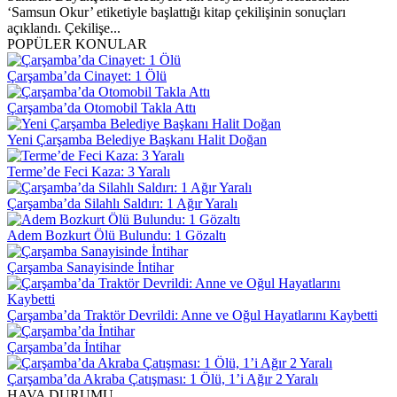
‘Samsun Okur’ etiketiyle başlattığı kitap çekilişinin sonuçları
açıklandı. Çekilişe...
POPÜLER KONULAR
Çarşamba’da Cinayet: 1 Ölü
Çarşamba’da Otomobil Takla Attı
Yeni Çarşamba Belediye Başkanı Halit Doğan
Terme’de Feci Kaza: 3 Yaralı
Çarşamba’da Silahlı Saldırı: 1 Ağır Yaralı
Adem Bozkurt Ölü Bulundu: 1 Gözaltı
Çarşamba Sanayisinde İntihar
Çarşamba’da Traktör Devrildi: Anne ve Oğul Hayatlarını Kaybetti
Çarşamba’da İntihar
Çarşamba’da Akraba Çatışması: 1 Ölü, 1’i Ağır 2 Yaralı
HAVA DURUMU