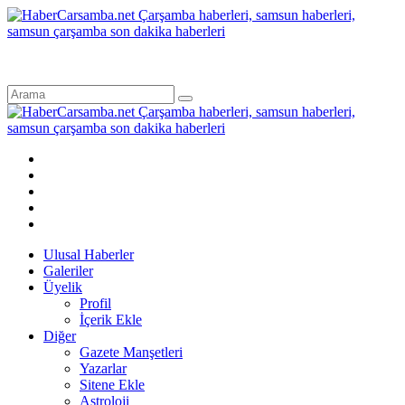
Ulusal Haberler
Galeriler
Üyelik
Profil
İçerik Ekle
Diğer
Gazete Manşetleri
Yazarlar
Sitene Ekle
Astroloji