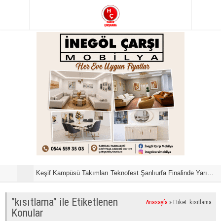
Keşif Kampüsü Takımları Teknofest Şanlıurfa Finalinde Yarışmaya Hak Kazandı
S
"kısıtlama" ile Etiketlenen
Anasayfa
»
Etiket: kısıtlama
Konular