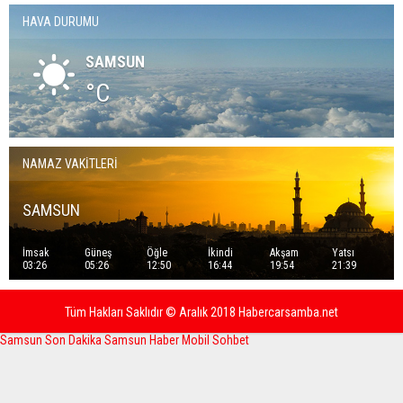
HAVA DURUMU
SAMSUN
°C
NAMAZ VAKİTLERİ
SAMSUN
İmsak
Güneş
Öğle
İkindi
Akşam
Yatsı
03:26
05:26
12:50
16:44
19:54
21:39
Tüm Hakları Saklıdır © Aralık 2018 Habercarsamba.net
Samsun Son Dakika
Samsun Haber
Mobil Sohbet