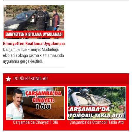
Emniyetten Kısıtlama Uygulaması
Çarşamba İlçe Emniyet Müdürlüğü
ekipleri sokağa çıkma kısıtlamasında
uygulama gerçekleştirdi.
Cumhurbaşkanı Recep Tayyip
Erdoğan’ın açıklaması...
POPÜLER KONULAR
Çarşamba’da Cinayet: 1 Ölü
Çarşamba’da Otomobil Takla Attı