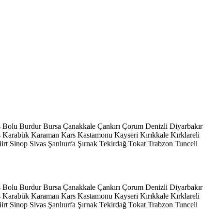
s
Bolu
Burdur
Bursa
Çanakkale
Çankırı
Çorum
Denizli
Diyarbakır
ş
Karabük
Karaman
Kars
Kastamonu
Kayseri
Kırıkkale
Kırklareli
iirt
Sinop
Sivas
Şanlıurfa
Şırnak
Tekirdağ
Tokat
Trabzon
Tunceli
s
Bolu
Burdur
Bursa
Çanakkale
Çankırı
Çorum
Denizli
Diyarbakır
ş
Karabük
Karaman
Kars
Kastamonu
Kayseri
Kırıkkale
Kırklareli
iirt
Sinop
Sivas
Şanlıurfa
Şırnak
Tekirdağ
Tokat
Trabzon
Tunceli