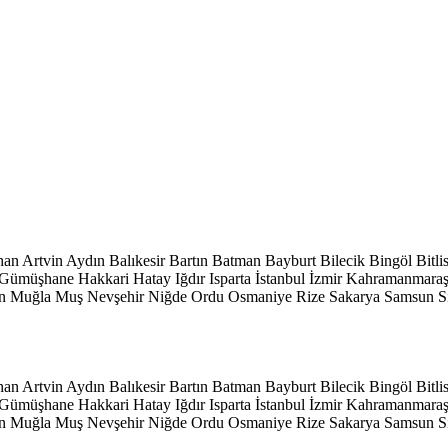
han
Artvin
Aydın
Balıkesir
Bartın
Batman
Bayburt
Bilecik
Bingöl
Bitli
Gümüşhane
Hakkari
Hatay
Iğdır
Isparta
İstanbul
İzmir
Kahramanmara
n
Muğla
Muş
Nevşehir
Niğde
Ordu
Osmaniye
Rize
Sakarya
Samsun
S
han
Artvin
Aydın
Balıkesir
Bartın
Batman
Bayburt
Bilecik
Bingöl
Bitli
Gümüşhane
Hakkari
Hatay
Iğdır
Isparta
İstanbul
İzmir
Kahramanmara
n
Muğla
Muş
Nevşehir
Niğde
Ordu
Osmaniye
Rize
Sakarya
Samsun
S