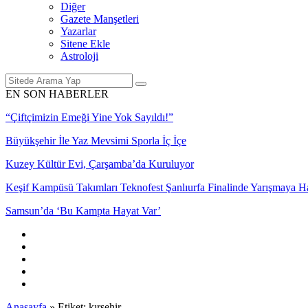
Diğer
Gazete Manşetleri
Yazarlar
Sitene Ekle
Astroloji
EN SON HABERLER
“Çiftçimizin Emeği Yine Yok Sayıldı!”
Büyükşehir İle Yaz Mevsimi Sporla İç İçe
Kuzey Kültür Evi, Çarşamba’da Kuruluyor
Keşif Kampüsü Takımları Teknofest Şanlıurfa Finalinde Yarışmaya 
Samsun’da ‘Bu Kampta Hayat Var’
Anasayfa
»
Etiket: kırşehir