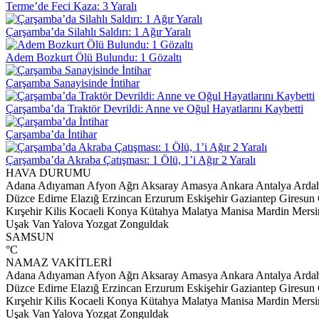
Terme’de Feci Kaza: 3 Yaralı
Çarşamba’da Silahlı Saldırı: 1 Ağır Yaralı
Adem Bozkurt Ölü Bulundu: 1 Gözaltı
Çarşamba Sanayisinde İntihar
Çarşamba’da Traktör Devrildi: Anne ve Oğul Hayatlarını Kaybetti
Çarşamba’da İntihar
Çarşamba’da Akraba Çatışması: 1 Ölü, 1’i Ağır 2 Yaralı
HAVA DURUMU
Adana
Adıyaman
Afyon
Ağrı
Aksaray
Amasya
Ankara
Antalya
Arda
Düzce
Edirne
Elazığ
Erzincan
Erzurum
Eskişehir
Gaziantep
Giresun
Kırşehir
Kilis
Kocaeli
Konya
Kütahya
Malatya
Manisa
Mardin
Mersi
Uşak
Van
Yalova
Yozgat
Zonguldak
SAMSUN
°C
NAMAZ VAKİTLERİ
Adana
Adıyaman
Afyon
Ağrı
Aksaray
Amasya
Ankara
Antalya
Arda
Düzce
Edirne
Elazığ
Erzincan
Erzurum
Eskişehir
Gaziantep
Giresun
Kırşehir
Kilis
Kocaeli
Konya
Kütahya
Malatya
Manisa
Mardin
Mersi
Uşak
Van
Yalova
Yozgat
Zonguldak