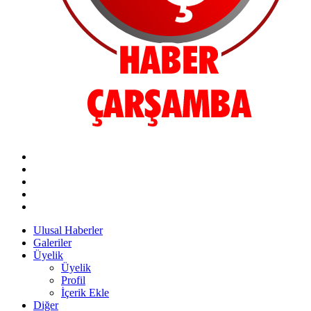
Ulusal Haberler
Galeriler
Üyelik
Üyelik
Profil
İçerik Ekle
Diğer