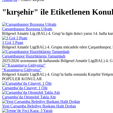
"kırşehir" ile Etiketlenen Konu
Çarşambaspor Bozguna Uğrattı
Bölgesel Amatör Lig (BAL) 4. Grup’ta ligin ikinci yarısı 14. hafta kar
3 Gol 3 Puan
Bölgesel Amatör Lig(BAL) 4. Grupta mücadele eden Çarşambaspor, lig
Çarşambaspor Hazırlıklarını Tamamladı
2025/2026 sezonunun ilk haftasında Bölgesel Amatör Lig(BAL) 4. Gru
“Kazanmaya Gidiyoruz”
Bölgesel Amatör Lig(BAL) 4. Grup’ta hafta sonunda Kırşehir Yetişen 
POPÜLER KONULAR
Çarşamba’da Cinayet: 1 Ölü
Çarşamba’da Otomobil Takla Attı
Yeni Çarşamba Belediye Başkanı Halit Doğan