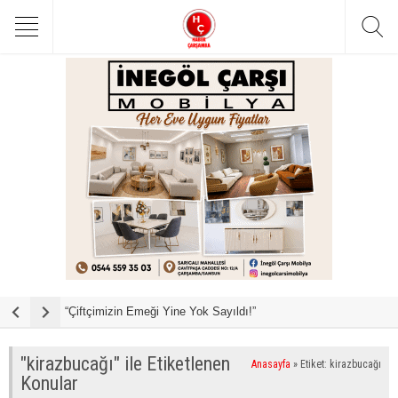
“Çiftçimizin Emeği Yine Yok Sayıldı!”
B
"kirazbucağı" ile Etiketlenen
Anasayfa
»
Etiket: kirazbucağı
Konular