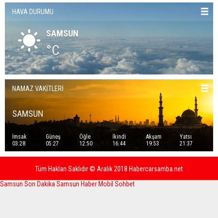
HAVA DURUMU
SAMSUN
°C
NAMAZ VAKİTLERİ
SAMSUN
İmsak
Güneş
Öğle
İkindi
Akşam
Yatsı
03:28
05:27
12:50
16:44
19:53
21:37
Tüm Hakları Saklıdır © Aralık 2018 Habercarsamba.net
Samsun Son Dakika
Samsun Haber
Mobil Sohbet