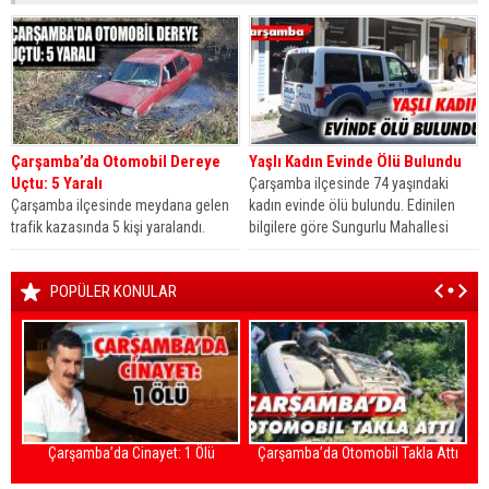
Çarşamba’da Otomobil Dereye
Yaşlı Kadın Evinde Ölü Bulundu
Uçtu: 5 Yaralı
Çarşamba ilçesinde 74 yaşındaki
Çarşamba ilçesinde meydana gelen
kadın evinde ölü bulundu. Edinilen
trafik kazasında 5 kişi yaralandı.
bilgilere göre Sungurlu Mahallesi
Edinilen bilgilere göre kaza Çarşamba
Kirazbucağı Sokak’ta...
İlçesi...
POPÜLER KONULAR
Çarşamba’da Cinayet: 1 Ölü
Çarşamba’da Otomobil Takla Attı