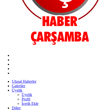
Ulusal Haberler
Galeriler
Üyelik
Üyelik
Profil
İçerik Ekle
Diğer