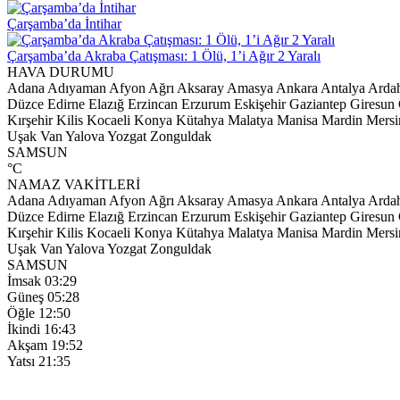
Çarşamba’da İntihar
Çarşamba’da Akraba Çatışması: 1 Ölü, 1’i Ağır 2 Yaralı
HAVA DURUMU
Adana
Adıyaman
Afyon
Ağrı
Aksaray
Amasya
Ankara
Antalya
Arda
Düzce
Edirne
Elazığ
Erzincan
Erzurum
Eskişehir
Gaziantep
Giresun
Kırşehir
Kilis
Kocaeli
Konya
Kütahya
Malatya
Manisa
Mardin
Mersi
Uşak
Van
Yalova
Yozgat
Zonguldak
SAMSUN
°C
NAMAZ VAKİTLERİ
Adana
Adıyaman
Afyon
Ağrı
Aksaray
Amasya
Ankara
Antalya
Arda
Düzce
Edirne
Elazığ
Erzincan
Erzurum
Eskişehir
Gaziantep
Giresun
Kırşehir
Kilis
Kocaeli
Konya
Kütahya
Malatya
Manisa
Mardin
Mersi
Uşak
Van
Yalova
Yozgat
Zonguldak
SAMSUN
İmsak
03:29
Güneş
05:28
Öğle
12:50
İkindi
16:43
Akşam
19:52
Yatsı
21:35