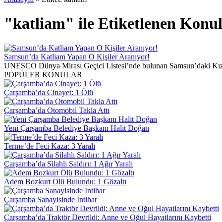
"katliam" ile Etiketlenen Konu
Samsun’da Katliam Yapan O Kişiler Aranıyor!
UNESCO Dünya Mirası Geçici Listesi’nde bulunan Samsun’daki Kızılı
POPÜLER KONULAR
Çarşamba’da Cinayet: 1 Ölü
Çarşamba’da Otomobil Takla Attı
Yeni Çarşamba Belediye Başkanı Halit Doğan
Terme’de Feci Kaza: 3 Yaralı
Çarşamba’da Silahlı Saldırı: 1 Ağır Yaralı
Adem Bozkurt Ölü Bulundu: 1 Gözaltı
Çarşamba Sanayisinde İntihar
Çarşamba’da Traktör Devrildi: Anne ve Oğul Hayatlarını Kaybetti