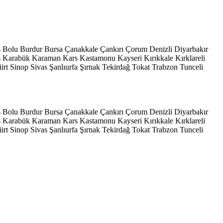
s
Bolu
Burdur
Bursa
Çanakkale
Çankırı
Çorum
Denizli
Diyarbakır
ş
Karabük
Karaman
Kars
Kastamonu
Kayseri
Kırıkkale
Kırklareli
iirt
Sinop
Sivas
Şanlıurfa
Şırnak
Tekirdağ
Tokat
Trabzon
Tunceli
s
Bolu
Burdur
Bursa
Çanakkale
Çankırı
Çorum
Denizli
Diyarbakır
ş
Karabük
Karaman
Kars
Kastamonu
Kayseri
Kırıkkale
Kırklareli
iirt
Sinop
Sivas
Şanlıurfa
Şırnak
Tekirdağ
Tokat
Trabzon
Tunceli