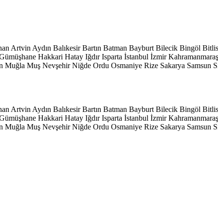
han
Artvin
Aydın
Balıkesir
Bartın
Batman
Bayburt
Bilecik
Bingöl
Bitli
Gümüşhane
Hakkari
Hatay
Iğdır
Isparta
İstanbul
İzmir
Kahramanmara
n
Muğla
Muş
Nevşehir
Niğde
Ordu
Osmaniye
Rize
Sakarya
Samsun
S
han
Artvin
Aydın
Balıkesir
Bartın
Batman
Bayburt
Bilecik
Bingöl
Bitli
Gümüşhane
Hakkari
Hatay
Iğdır
Isparta
İstanbul
İzmir
Kahramanmara
n
Muğla
Muş
Nevşehir
Niğde
Ordu
Osmaniye
Rize
Sakarya
Samsun
S